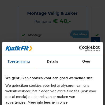
Montage Veilig & Zeker
€ 40,-
Per band
Montage
M
Balanceren
B
Ventiel of TPMS service
Ve
Stikstof
St
Toestemming
Details
Over
Bandengarantieplan
B
We gebruiken cookies voor een goed werkende site
We gebruiken cookies voor het analyseren van ons
Item
websiteverkeer, het bieden van extra functies (ook voor
1
social media) en het relevanter maken van
of
advertenties. Meer info lees je in onze
3