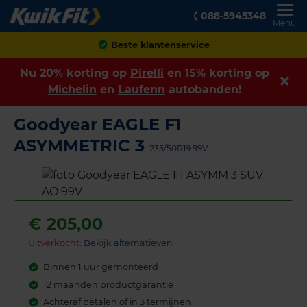
088-5945348
Menu
Achteraf betalen
Nu 20% korting op
Pirelli
en 15% korting op
Michelin
en
Laufenn
autobanden!
Goodyear EAGLE F1
ASYMMETRIC 3
235/50R19 99V
€
205,00
Uitverkocht:
Bekijk alternatieven
Binnen 1 uur gemonteerd
12 maanden productgarantie
Achteraf betalen of in 3 termijnen