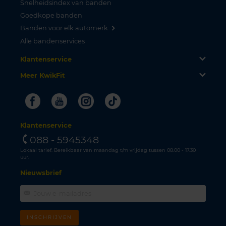
Snelheidsindex van banden
Goedkope banden
Banden voor elk automerk
Alle bandenservices
Klantenservice
Meer KwikFit
Facebook
Youtube
Instagram
Tiktok
Klantenservice
088 - 5945348
Lokaal tarief. Bereikbaar van maandag t/m vrijdag tussen 08.00 - 17.30
uur.
Nieuwsbrief
INSCHRIJVEN