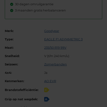
30 dagen omruilgarantie
3 maanden gratis herbalanceren
Merk:
Goodyear
Type:
EAGLE F1 ASYMMETRIC 3
Maat:
235/50 R19 99V
Snelheid:
V (t/m 240 km/u)
Seizoen:
Zomerbanden
4x4:
Ja
Kenmerken:
AO EVR
Brandstofefficiëntie:
C
Grip op nat wegdek:
A