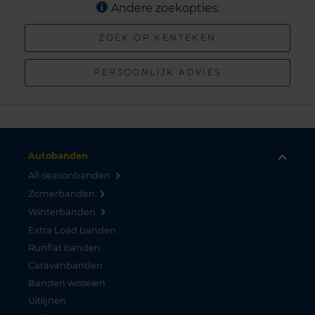
Andere zoekopties:
ZOEK OP KENTEKEN
PERSOONLIJK ADVIES
Autobanden
All-seasonbanden
Zomerbanden
Winterbanden
Extra Load banden
Runflat banden
Caravanbanden
Banden wisselen
Uitlijnen