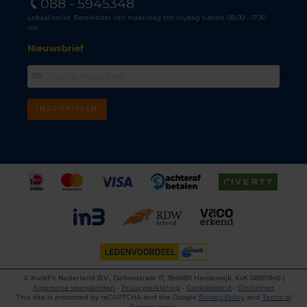
088 - 5945348
Lokaal tarief. Bereikbaar van maandag t/m vrijdag tussen 08.00 - 17.30
uur.
Nieuwsbrief
INSCHRIJVEN
©
KwikFit Nederland B.V., Daltonstraat 17, 3846BX Harderwijk, KvK 08017845 |
Algemene voorwaarden
•
Privacyverklaring
•
Cookiebeleid
•
Disclaimer
This site is protected by reCAPTCHA and the Google
Privacy Policy
and
Terms of
Service
apply.