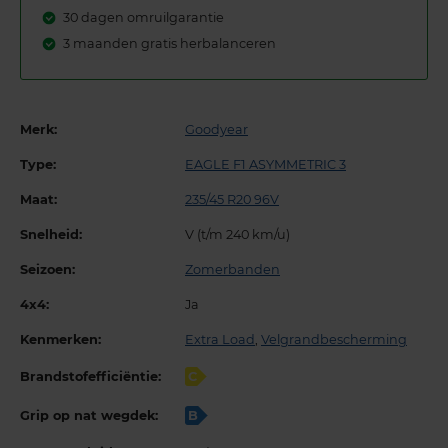
30 dagen omruilgarantie
3 maanden gratis herbalanceren
Merk:
Goodyear
Type:
EAGLE F1 ASYMMETRIC 3
Maat:
235/45 R20 96V
Snelheid:
V (t/m 240 km/u)
Seizoen:
Zomerbanden
4x4:
Ja
Kenmerken:
Extra Load
,
Velgrandbescherming
Brandstofefficiëntie:
C
Grip op nat wegdek:
B