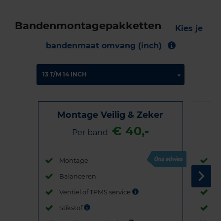
Bandenmontagepakketten
Kies je
bandenmaat omvang (inch)
Montage Veilig & Zeker
€ 40,-
Per band
Montage
M
Balanceren
B
Ventiel of TPMS service
Ve
Stikstof
St