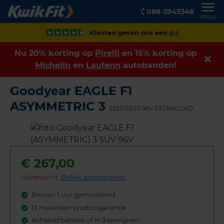
088-5945348
Menu
Klanten geven ons een
8,9
Nu 20% korting op
Pirelli
en 15% korting op
Michelin
en
Laufenn
autobanden!
Goodyear EAGLE F1
ASYMMETRIC 3
235/45R20 96V EXTRALOAD
€
267,00
Uitverkocht:
Bekijk alternatieven
Binnen 1 uur gemonteerd
12 maanden productgarantie
Achteraf betalen of in 3 termijnen