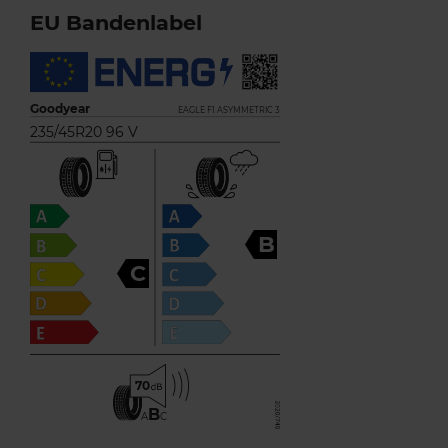
EU Bandenlabel
Goodyear
EAGLE F1 ASYMMETRIC 3
235/45R20 96 V
B
C
70
B
A
C