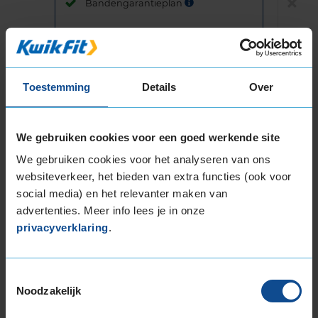
Bandengarantieplan
B
Item
Toestemming
Details
Over
1
of
3
We gebruiken cookies voor een goed werkende site
We gebruiken cookies voor het analyseren van ons
websiteverkeer, het bieden van extra functies (ook voor
Beschikbare bandenmaten
social media) en het relevanter maken van
17-inch banden
advertenties. Meer info lees je in onze
205/45R17 88W EXTRALOAD
privacyverklaring
.
205/45R17 88W EXTRALOAD RUNFLAT
205/50R17 89V
215/45R17 91W EXTRALOAD
Toestemmingsselectie
Noodzakelijk
225/45R17 91W
225/45R17 91W