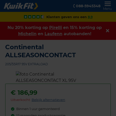
088-5945348
Menu
Klanten geven ons een
8,9
Nu 20% korting op
Pirelli
en 15% korting op
Michelin
en
Laufenn
autobanden!
Continental
ALLSEASONCONTACT
205/55R17 95V EXTRALOAD
€
186,99
Uitverkocht:
Bekijk alternatieven
Binnen 1 uur gemonteerd
12 maanden productgarantie