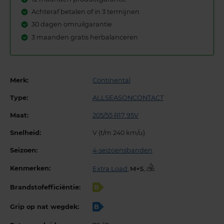
Achteraf betalen of in 3 termijnen
30 dagen omruilgarantie
3 maanden gratis herbalanceren
Merk:
Continental
Type:
ALLSEASONCONTACT
Maat:
205/55 R17 95V
Snelheid:
V (t/m 240 km/u)
Seizoen:
4-seizoensbanden
Kenmerken:
Extra Load
,
,
Brandstofefficiëntie:
B
Grip op nat wegdek:
B