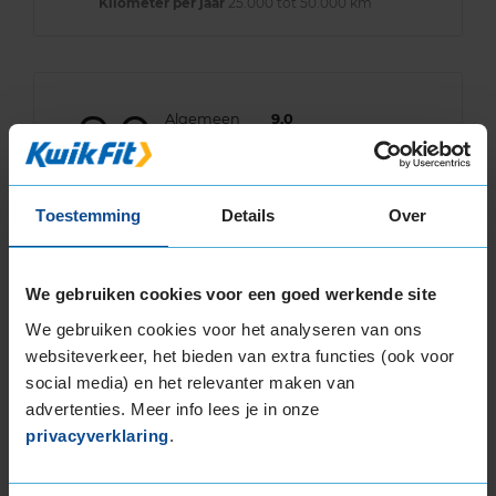
Kilometer per jaar
25.000 tot 50.000 km
9,0
Algemeen
9,0
Geluid
9,0
Grip
9,0
Comfort
9,0
Toestemming
Details
Over
Band
205/55R17 95V EXTRALOAD
Datum beoordeling
24 juli 2023
Type rijder
Normaal
Auto
RENAULT Captur 1.2 TCe HB 4-cil. B 120pk
We gebruiken cookies voor een goed werkende site
Kilometer per jaar
10.000 tot 25.000 km
We gebruiken cookies voor het analyseren van ons
websiteverkeer, het bieden van extra functies (ook voor
social media) en het relevanter maken van
advertenties. Meer info lees je in onze
8,0
Algemeen
8,0
privacyverklaring
.
Geluid
8,0
Grip
8,0
Comfort
8,0