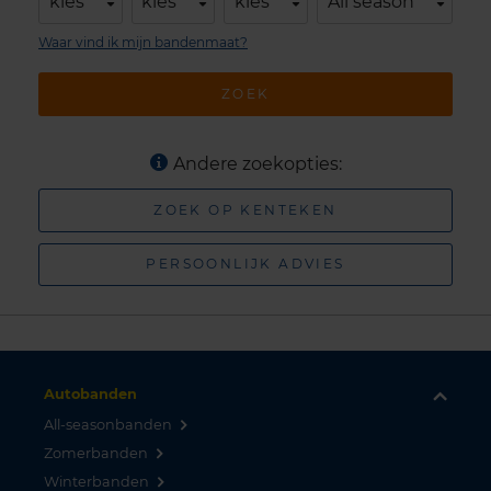
kies
kies
kies
All season
Waar vind ik mijn bandenmaat?
ZOEK
Andere zoekopties:
ZOEK OP KENTEKEN
PERSOONLIJK ADVIES
Autobanden
All-seasonbanden
Zomerbanden
Winterbanden