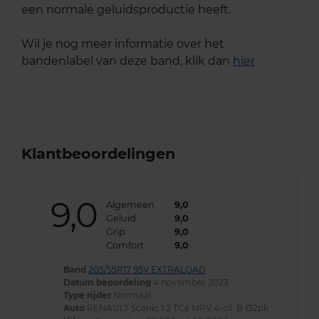
een normale geluidsproductie heeft.
Wil je nog meer informatie over het
bandenlabel van deze band, klik dan
hier
Klantbeoordelingen
9,0
Algemeen
9,0
Geluid
9,0
Grip
9,0
Comfort
9,0
Band
205/55R17 95V EXTRALOAD
Datum beoordeling
4 november 2023
Type rijder
Normaal
Auto
RENAULT Scenic 1.2 TCe MPV 4-cil. B 132pk