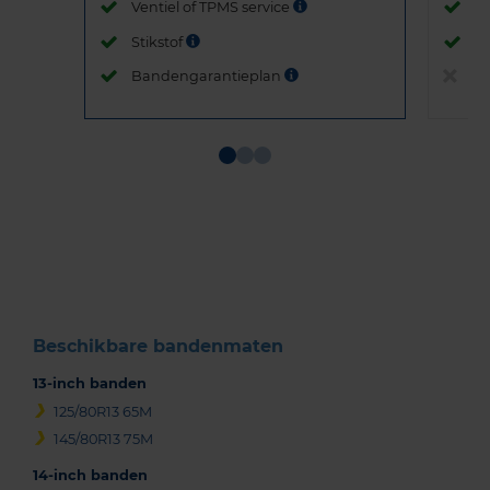
Ventiel of TPMS service
Ve
Stikstof
St
Bandengarantieplan
B
Item
1
of
3
Beschikbare bandenmaten
13-inch banden
125/80R13 65M
145/80R13 75M
14-inch banden