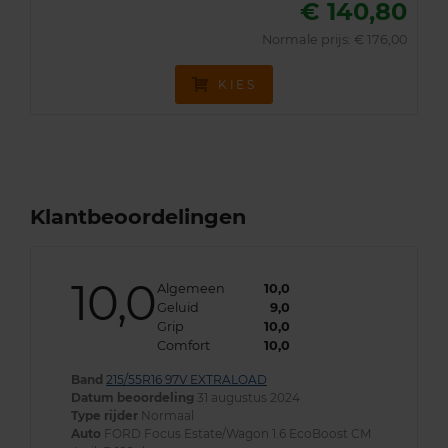
€ 140,80
Normale prijs: € 176,00
KIES
Klantbeoordelingen
10,0
Algemeen
10,0
Geluid
9,0
Grip
10,0
Comfort
10,0
Band
215/55R16 97V EXTRALOAD
Datum beoordeling
31 augustus 2024
Type rijder
Normaal
Auto
FORD Focus Estate/Wagon 1.6 EcoBoost CM