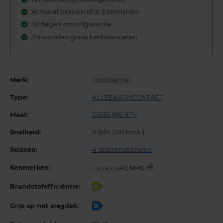
Achteraf betalen of in 3 termijnen
30 dagen omruilgarantie
3 maanden gratis herbalanceren
Merk:
Continental
Type:
ALLSEASONCONTACT
Maat:
215/55 R16 97V
Snelheid:
V (t/m 240 km/u)
Seizoen:
4-seizoensbanden
Kenmerken:
Extra Load
,
,
Brandstofefficiëntie:
B
Grip op nat wegdek:
B