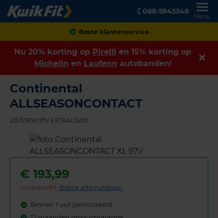
088-5945348
Menu
Achteraf betalen
Nu 20% korting op
Pirelli
en 15% korting op
Michelin
en
Laufenn
autobanden!
Continental
ALLSEASONCONTACT
215/55R16 97V EXTRALOAD
€
193,99
Uitverkocht:
Bekijk alternatieven
Binnen 1 uur gemonteerd
12 maanden productgarantie