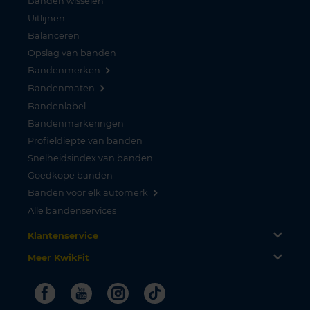
Banden wisselen
Uitlijnen
Balanceren
Opslag van banden
Bandenmerken
Bandenmaten
Bandenlabel
Bandenmarkeringen
Profieldiepte van banden
Snelheidsindex van banden
Goedkope banden
Banden voor elk automerk
Alle bandenservices
Klantenservice
Meer KwikFit
Facebook
Youtube
Instagram
Tiktok