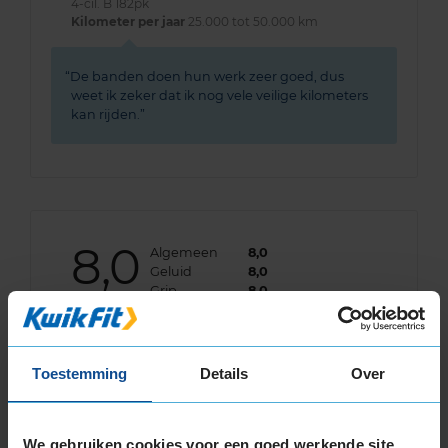
4-cil. B 182pk
Kilometer per jaar
25.000 tot 50.000 km
De banden doen hun werk zeer goed, dus
weet ik zeker dat ik nog vele veilige kilometers
kan rijden.
8,0
Algemeen
8,0
Geluid
8,0
Grip
8,0
Comfort
9,0
Band
215/55R16 97V EXTRALOAD
Datum beoordeling
17 augustus 2024
Toestemming
Details
Over
Type rijder
Normaal
Auto
VOLVO V60 1.6 T4 CM 4-cil. B 179pk
Kilometer per jaar
10.000 tot 25.000 km
We gebruiken cookies voor een goed werkende site