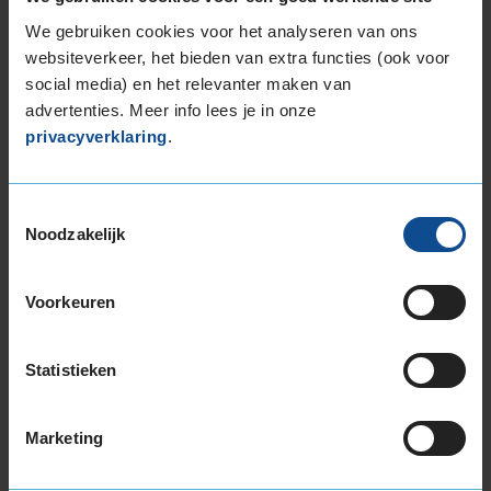
We gebruiken cookies voor het analyseren van ons
websiteverkeer, het bieden van extra functies (ook voor
9,0
Algemeen
9,0
social media) en het relevanter maken van
Geluid
9,0
advertenties. Meer info lees je in onze
Grip
9,0
privacyverklaring
.
Comfort
9,0
Band
215/55R16 97V EXTRALOAD
Datum beoordeling
6 februari 2024
Toestemmingsselectie
Type rijder
Behoudend
Noodzakelijk
Auto
CITROEN C4 Picasso 1.6 THP MPV 4-cil. B
150pk
Kilometer per jaar
50.000 km of meer
Voorkeuren
Fantastische banden, prima service van Kwikfit,
zoals altijd.
Statistieken
Marketing