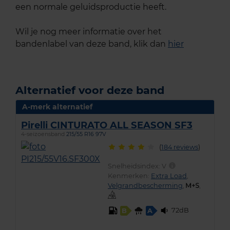
een normale geluidsproductie heeft.
Wil je nog meer informatie over het
bandenlabel van deze band, klik dan
hier
Alternatief voor deze band
A-merk alternatief
Pirelli CINTURATO ALL SEASON SF3
4-seizoensband
215/55 R16 97V
(
184 reviews
)
Snelheidsindex:
V
Kenmerken:
Extra Load
,
Velgrandbescherming
,
,
72dB
B
A