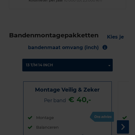
Kilometer per jaar
10.000 tot 25.000 km
Bandenmontagepakketten
Kies je
bandenmaat omvang (inch)
Montage Veilig & Zeker
€ 40,-
Per band
Montage
M
Balanceren
B