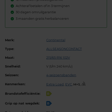
Achteraf betalen of in 3 termijnen
30 dagen omruilgarantie
3 maanden gratis herbalanceren
Merk:
Continental
Type:
ALLSEASONCONTACT
Maat:
215/65 R16 102V
Snelheid:
V (t/m 240 km/u)
Seizoen:
4-seizoensbanden
Kenmerken:
Extra Load
,
EVC
,
,
Brandstofefficiëntie:
B
Grip op nat wegdek:
B