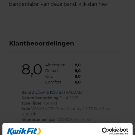
bandenlabel van deze band, klik dan
hier
Klantbeoordelingen
8,0
Algemeen
8,0
Geluid
8,0
Grip
8,0
Comfort
8,0
Band
215/65R16 102V EXTRALOAD
Datum beoordeling
21 juli 2025
Type rijder
Normaal
Auto
VOLVO XC70 Cross Country 2.5 T5 SUV 5-cil.
B 209pk
Kilometer per jaar
50.000 km of meer