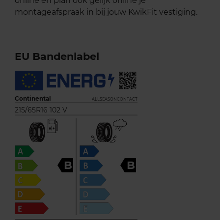
online en plan ook gelijk online je
montageafspraak in bij jouw KwikFit vestiging.
EU Bandenlabel
Continental
ALLSEASONCONTACT
215/65R16 102 V
B
B