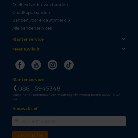
Snelheidsindex van banden
Goedkope banden
Banden voor elk automerk
Alle bandenservices
Klantenservice
Meer KwikFit
Facebook
Youtube
Instagram
Tiktok
Klantenservice
088 - 5945348
Lokaal tarief. Bereikbaar van maandag t/m vrijdag tussen 08.00 - 17.30
uur.
Nieuwsbrief
INSCHRIJVEN