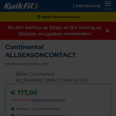
088-5945348
Menu
Achteraf betalen
Nu 20% korting op
Pirelli
en 15% korting op
Michelin
en
Laufenn
autobanden!
Continental
ALLSEASONCONTACT
215/65R16 102V EXTRALOAD
€
177,00
Uitverkocht:
Bekijk alternatieven
Binnen 1 uur gemonteerd
12 maanden productgarantie