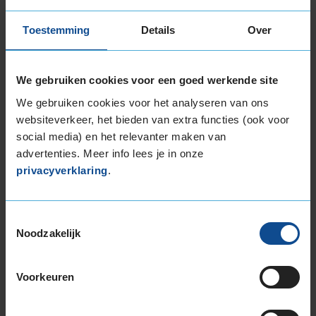
Toestemming
Details
Over
8,0
Algemeen
8,0
Geluid
7,0
Grip
10,0
Comfort
7,0
We gebruiken cookies voor een goed werkende site
We gebruiken cookies voor het analyseren van ons
Band
215/65R16 102V EXTRALOAD
Datum beoordeling
31 augustus 2024
websiteverkeer, het bieden van extra functies (ook voor
Type rijder
Normaal
social media) en het relevanter maken van
Auto
PEUGEOT 2008 1.2 PureTech 100 SUV 3-cil. B
advertenties. Meer info lees je in onze
101pk
Kilometer per jaar
25.000 tot 50.000 km
privacyverklaring
.
Toestemmingsselectie
Noodzakelijk
Bandenmontagepakketten
Kies je
bandenmaat omvang (inch)
Voorkeuren