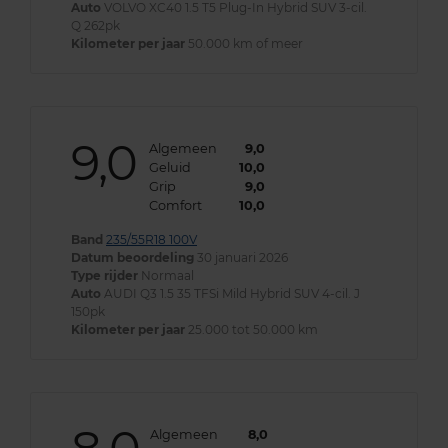
Auto
VOLVO XC40 1.5 T5 Plug-In Hybrid SUV 3-cil.
Q 262pk
Kilometer per jaar
50.000 km of meer
9,0
Algemeen
9,0
Geluid
10,0
Grip
9,0
Comfort
10,0
Band
235/55R18 100V
Datum beoordeling
30 januari 2026
Type rijder
Normaal
Auto
AUDI Q3 1.5 35 TFSi Mild Hybrid SUV 4-cil. J
150pk
Kilometer per jaar
25.000 tot 50.000 km
Algemeen
8,0