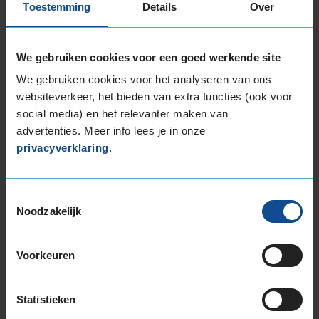
8,0
Geluid
7,0
Toestemming
Details
Over
Grip
8,0
Comfort
7,0
We gebruiken cookies voor een goed werkende site
Band
235/55R18 100V
Datum beoordeling
3 juli 2025
We gebruiken cookies voor het analyseren van ons
Type rijder
Behoudend
Auto
AUDI Q3 1.5 35 TFSi SUV 4-cil. B 150pk
websiteverkeer, het bieden van extra functies (ook voor
Kilometer per jaar
25.000 tot 50.000 km
social media) en het relevanter maken van
advertenties. Meer info lees je in onze
privacyverklaring
.
All season plakt in zomer klont grind tussen
band op plek waar geparkeerd is als auto een
dag lang staat
Toestemmingsselectie
Noodzakelijk
Voorkeuren
10,0
Algemeen
10,0
Geluid
8,0
Statistieken
Grip
10,0
Comfort
9,0