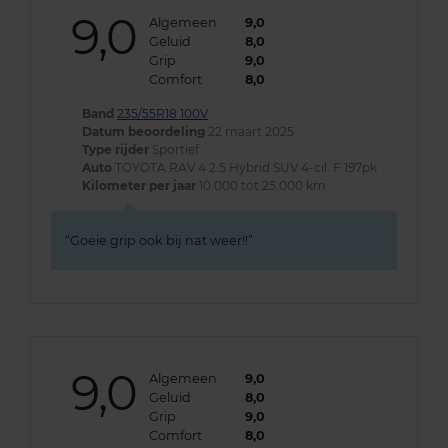
9,0
Algemeen
9,0
Geluid
8,0
Grip
9,0
Comfort
8,0
Band
235/55R18 100V
Datum beoordeling
22 maart 2025
Type rijder
Sportief
Auto
TOYOTA RAV 4 2.5 Hybrid SUV 4-cil. F 197pk
Kilometer per jaar
10.000 tot 25.000 km
Goeie grip ook bij nat weer!!
9,0
Algemeen
9,0
Geluid
8,0
Grip
9,0
Comfort
8,0