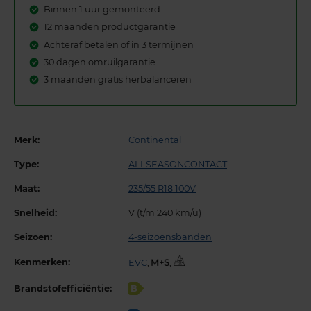
Binnen 1 uur gemonteerd
12 maanden productgarantie
Achteraf betalen of in 3 termijnen
30 dagen omruilgarantie
3 maanden gratis herbalanceren
Merk:
Continental
Type:
ALLSEASONCONTACT
Maat:
235/55 R18 100V
Snelheid:
V (t/m 240 km/u)
Seizoen:
4-seizoensbanden
Kenmerken:
EVC
,
,
Brandstofefficiëntie:
B