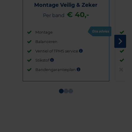
Montage Veilig & Zeker
€ 40,-
Per band
Montage
M
Balanceren
B
Ventiel of TPMS service
Ve
Stikstof
St
Bandengarantieplan
B
Item
1
of
3