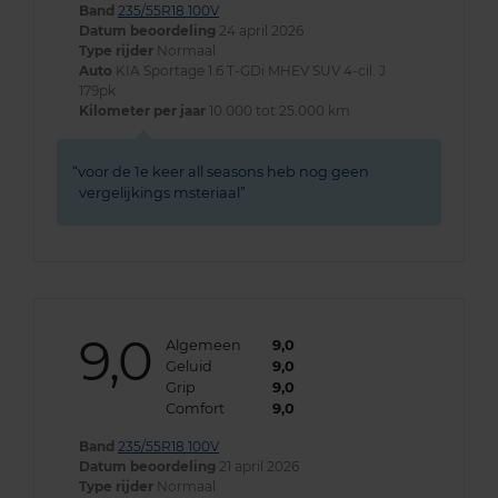
Band
235/55R18 100V
Datum beoordeling
24 april 2026
Type rijder
Normaal
Auto
KIA Sportage 1.6 T-GDi MHEV SUV 4-cil. J
179pk
Kilometer per jaar
10.000 tot 25.000 km
voor de 1e keer all seasons heb nog geen
vergelijkings msteriaal
9,0
Algemeen
9,0
Geluid
9,0
Grip
9,0
Comfort
9,0
Band
235/55R18 100V
Datum beoordeling
21 april 2026
Type rijder
Normaal