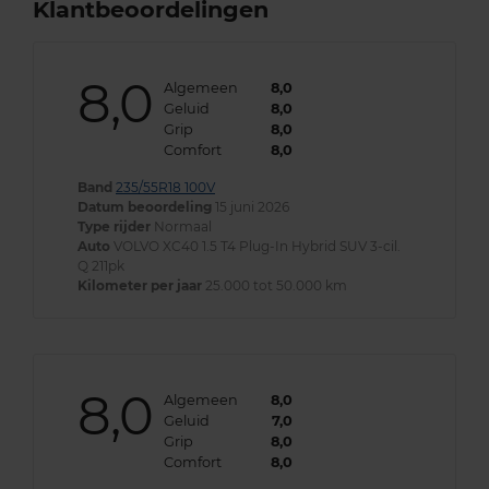
Klantbeoordelingen
8,0
Algemeen
8,0
Geluid
8,0
Grip
8,0
Comfort
8,0
Band
235/55R18 100V
Datum beoordeling
15 juni 2026
Type rijder
Normaal
Auto
VOLVO XC40 1.5 T4 Plug-In Hybrid SUV 3-cil.
Q 211pk
Kilometer per jaar
25.000 tot 50.000 km
8,0
Algemeen
8,0
Geluid
7,0
Grip
8,0
Comfort
8,0