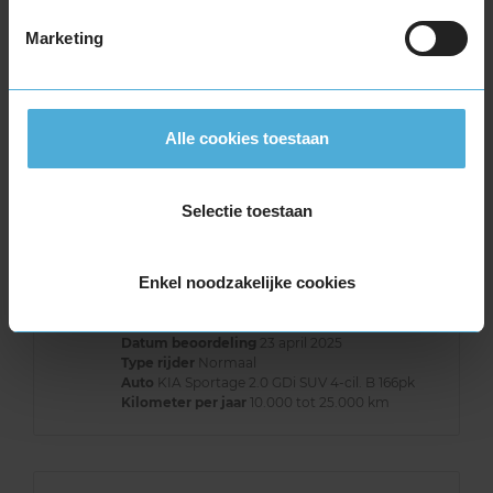
Band
235/55R18 100V
Marketing
Datum beoordeling
17 mei 2025
Type rijder
Normaal
Auto
TOYOTA RAV 4 2.5 Hybrid SUV 4-cil. F 155pk
Kilometer per jaar
50.000 km of meer
Alle cookies toestaan
Selectie toestaan
8,0
Algemeen
8,0
Geluid
7,0
Grip
9,0
Enkel noodzakelijke cookies
Comfort
8,0
Band
235/55R18 100V
Datum beoordeling
23 april 2025
Type rijder
Normaal
Auto
KIA Sportage 2.0 GDi SUV 4-cil. B 166pk
Kilometer per jaar
10.000 tot 25.000 km