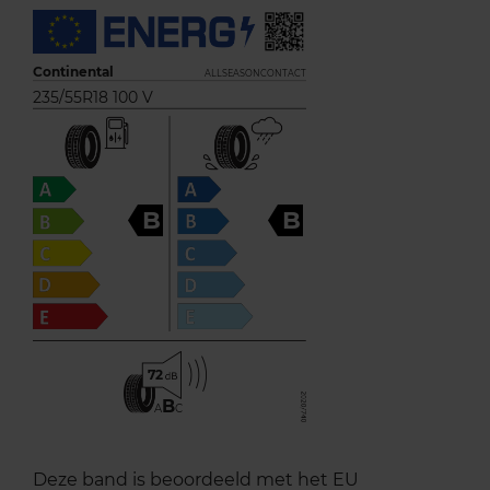
Continental
ALLSEASONCONTACT
235/55R18 100 V
B
B
72
B
A
C
Deze band is beoordeeld met het EU