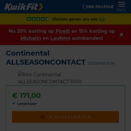
088-5945348
Menu
Klanten geven ons een
8,9
Nu 20% korting op
Pirelli
en 15% korting op
Michelin
en
Laufenn
autobanden!
Continental
ALLSEASONCONTACT
235/55R18 100V
€
171,00
Leverbaar
IN WINKELWAGEN