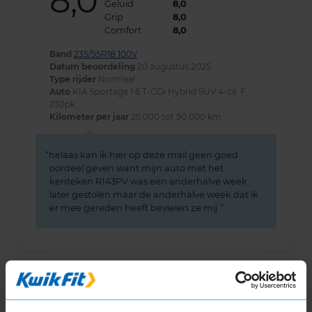
8,0
Geluid
8,0
Grip
8,0
Comfort
8,0
Band
235/55R18 100V
Datum beoordeling
20 augustus 2025
Type rijder
Normaal
Auto
KIA Sportage 1.6 T-GDi Hybrid SUV 4-cil. F
230pk
Kilometer per jaar
25.000 tot 50.000 km
helaas kan ik hier op deze mail geen goed
oordeel geven want mijn auto met het
kenteken R143PV was een anderhalve week
later gestolen maar de anderhalve week dat ik
er mee gereden heeft bevielen ze mij.
Algemeen
8,0