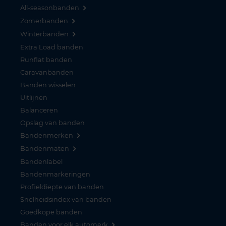
All-seasonbanden
Zomerbanden
Winterbanden
Extra Load banden
Runflat banden
Caravanbanden
Banden wisselen
Uitlijnen
Balanceren
Opslag van banden
Bandenmerken
Bandenmaten
Bandenlabel
Bandenmarkeringen
Profieldiepte van banden
Snelheidsindex van banden
Goedkope banden
Banden voor elk automerk