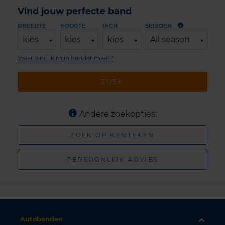
Vind jouw perfecte band
BREEDTE
HOOGTE
INCH
SEIZOEN
kies
kies
kies
All season
Waar vind ik mijn bandenmaat?
ZOEK
Andere zoekopties:
ZOEK OP KENTEKEN
PERSOONLIJK ADVIES
Autobanden