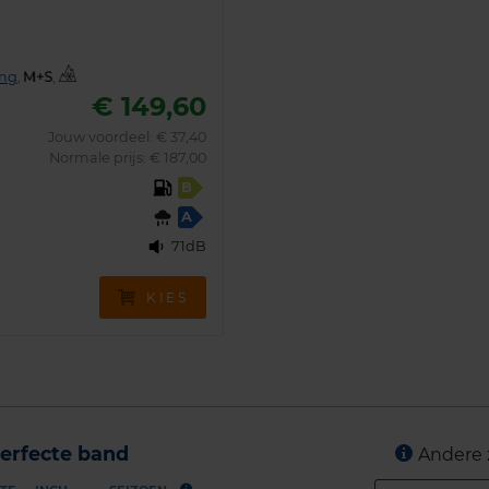
ing
,
,
€ 149,60
Jouw voordeel:
€ 37,40
Normale prijs: € 187,00
B
A
71dB
KIES
erfecte band
Andere 