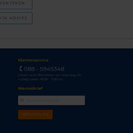
 KENTEKEN
IJK ADVIES
Klantenservice
088 - 5945348
Lokaal tarief. Bereikbaar van maandag t/m
vrijdag tussen 08.00 - 17.30 uur.
Nieuwsbrief
INSCHRIJVEN