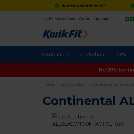
Klanttevredenheid 8,9
Wij helpen je graag.
088 - 5945348
Autobanden
Onderhoud
APK
Nu 20% korti
Home
Autobanden
Continental autoban
Continental