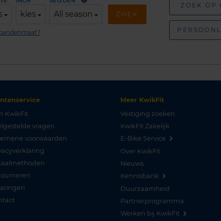
TE
INCH
SEIZOEN
ZOEK OP
s
kies
All season
ZOEK
PERSOONL
n bandenmaat?
antenservice
Meer KwikFit
n KwikFit
Vestiging zoeken
lgestelde vragen
KwikFit Zakelijk
gemene voorwaarden
E-Bike Service
vacyverklaring
Over KwikFit
taalmethoden
Nieuws
tourneren
Kennisbank
varingen
Duurzaamheid
ntact
Partnerprogramma
Werken bij KwikFit