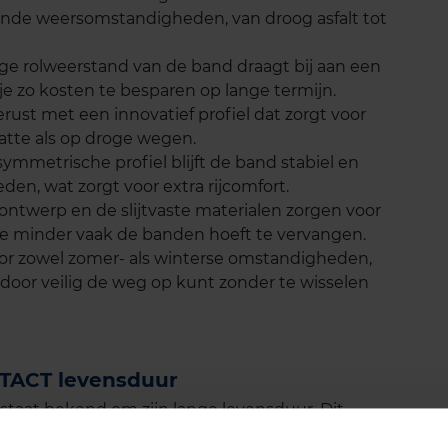
lende weersomstandigheden, van droog asfalt tot
lage rolweerstand van de band draagt bij aan een
je zo kosten te besparen op lange termijn.
rust met een innovatief profiel dat zorgt voor
atte als op droge wegen.
symmetrische profiel blijft de band stabiel en
den, wat zorgt voor extra rijcomfort.
ntwerp en de slijtvaste materialen zorgen voor
je minder vaak de banden hoeft te vervangen.
voor zowel zomer- als winterse omstandigheden,
 door veilig de weg op kunt zonder te wisselen
TACT levensduur
aat bekend om zijn lange levensduur. Dit
elling en de gelijkmatige slijtage van het