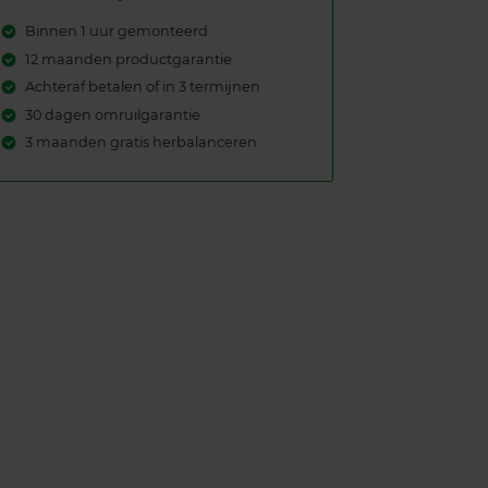
Binnen 1 uur gemonteerd
12 maanden productgarantie
Achteraf betalen of in 3 termijnen
30 dagen omruilgarantie
3 maanden gratis herbalanceren