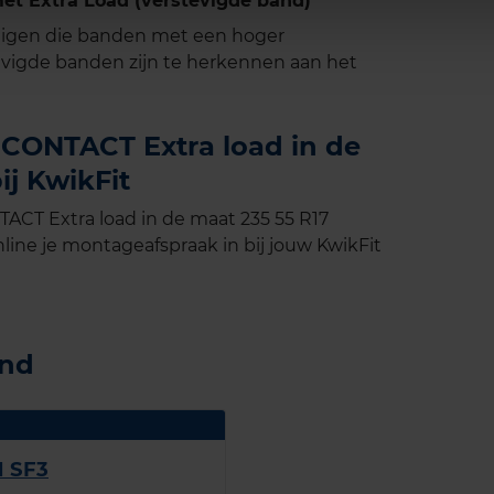
 Extra Load (verstevigde band)
tuigen die banden met een hoger
vigde banden zijn te herkennen aan het
CONTACT Extra load in de
ij KwikFit
CT Extra load in de maat 235 55 R17
line je montageafspraak in bij jouw KwikFit
and
N SF3