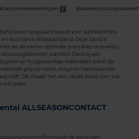
Klantenbeoordelingen
Bandenmontage­pakket
5
nd is een populaire keuze voor autobezitters
e en duurzame all seasonband. Deze band is
er als de winter optimale prestaties te leveren,
en seizoensgebonden banden. Dankzij een
logieën en hoogwaardige materialen biedt de
tekende grip op natte, droge en besneeuwde
aag blijft. Dit maakt het een ideale band voor wie
 wil rijden.
tinental ALLSEASONCONTACT
e rubbersamenstelling biedt de band een