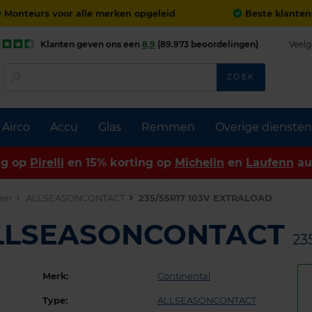
Monteurs voor alle merken opgeleid
Beste klanten
Klanten geven ons een
8,9
(89.973 beoordelingen)
Veelg
ZOEK
Airco
Accu
Glas
Remmen
Overige diensten
ng op
Pirelli
en 15% korting op
Michelin
en
Laufenn
au
den
ALLSEASONCONTACT
235/55R17 103V EXTRALOAD
 ALLSEASONCONTACT
23
Merk:
Continental
Type:
ALLSEASONCONTACT