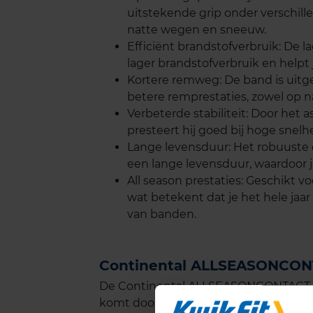
uitstekende grip onder verschil
natte wegen en sneeuw.
Efficiënt brandstofverbruik: De 
lager brandstofverbruik en helpt 
Kortere remweg: De band is uitge
betere remprestaties, zowel op n
Verbeterde stabiliteit: Door het a
presteert hij goed bij hoge snelhe
Lange levensduur: Het robuuste o
een lange levensduur, waardoor 
All season prestaties: Geschikt 
wat betekent dat je het hele jaar
van banden.
Continental ALLSEASONCON
De Continental ALLSEASONCONTACT st
komt door de slijtvaste rubbersamenst