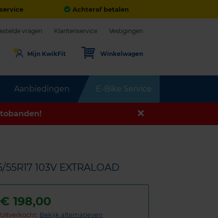
service
Achteraf betalen
estelde vragen
Klantenservice
Vestigingen
Mijn KwikFit
Winkelwagen
Aanbiedingen
E-Bike Service
tobanden!
5/55R17 103V EXTRALOAD
€
198,00
Uitverkocht:
Bekijk alternatieven