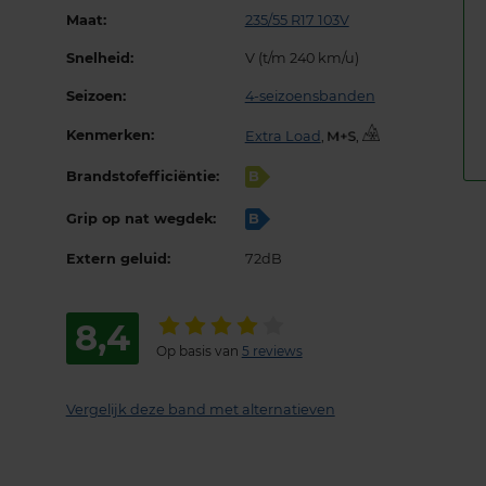
Maat:
235/55 R17 103V
Snelheid:
V (t/m 240 km/u)
Seizoen:
4-seizoensbanden
Kenmerken:
Extra Load
,
,
Brandstofefficiëntie:
B
Grip op nat wegdek:
B
Extern geluid:
72dB
8,4
Op basis van
5 reviews
Vergelijk deze band met alternatieven