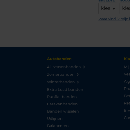
BREEDTE
HOOG
kies
kie
Waar vind ik mij
Autobanden
Kl
All-seasonbanden
Mij
Vee
Zomerbanden
Al
Winterbanden
Pri
Extra Load banden
Be
Runflat banden
Re
Caravanbanden
Er
Banden wisselen
Co
Uitlijnen
Balanceren