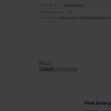
(
184 reviews
)
Snelheidsindex:
V
Kenmerken:
Extra Load
,
Velgrandbescherm
Vind jouw p