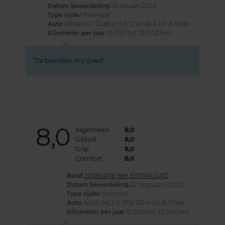
Datum beoordeling
26 januari 2024
Type rijder
Normaal
Auto
RENAULT Captur 0.9 TCe HB 3-cil. B 90pk
Kilometer per jaar
10.000 tot 25.000 km
Ze bevallen mij goed
8,0
Algemeen
8,0
Geluid
8,0
Grip
8,0
Comfort
8,0
Band
205/60R16 96H EXTRALOAD
Datum beoordeling
22 augustus 2023
Type rijder
Normaal
Auto
AUDI A6 2.0 TFSi SD 4-cil. B 170pk
Kilometer per jaar
10.000 tot 25.000 km