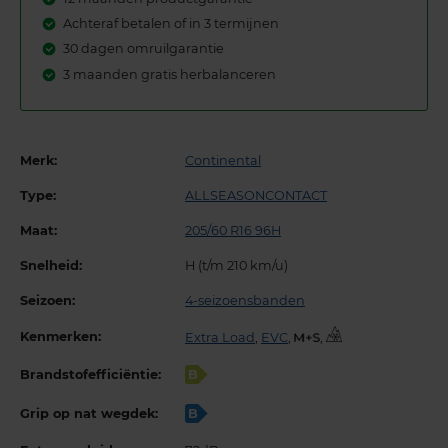
Achteraf betalen of in 3 termijnen
30 dagen omruilgarantie
3 maanden gratis herbalanceren
Merk:
Continental
Type:
ALLSEASONCONTACT
Maat:
205/60 R16 96H
Snelheid:
H (t/m 210 km/u)
Seizoen:
4-seizoensbanden
Kenmerken:
Extra Load
,
EVC
,
,
Brandstofefficiëntie:
B
Grip op nat wegdek:
B