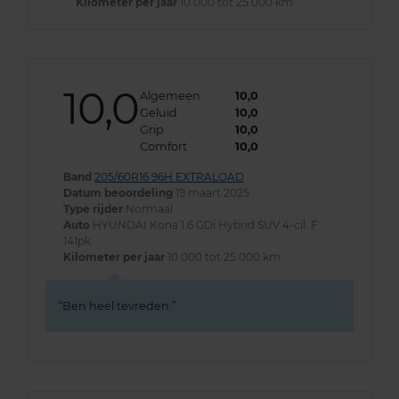
Kilometer per jaar
10.000 tot 25.000 km
10,0
Algemeen
10,0
Geluid
10,0
Grip
10,0
Comfort
10,0
Band
205/60R16 96H EXTRALOAD
Datum beoordeling
19 maart 2025
Type rijder
Normaal
Auto
HYUNDAI Kona 1.6 GDi Hybrid SUV 4-cil. F
141pk
Kilometer per jaar
10.000 tot 25.000 km
Ben heel tevreden.