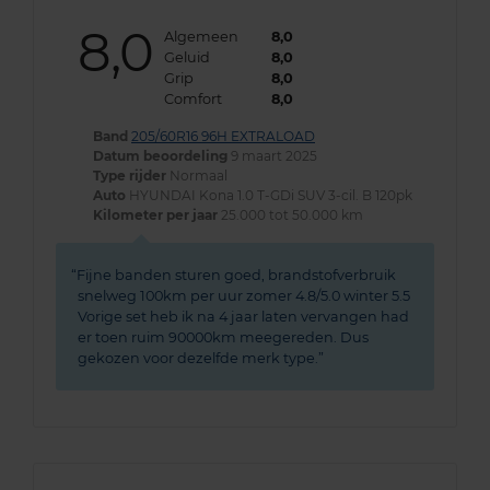
8,0
Algemeen
8,0
Geluid
8,0
Grip
8,0
Comfort
8,0
Band
205/60R16 96H EXTRALOAD
Datum beoordeling
9 maart 2025
Type rijder
Normaal
Auto
HYUNDAI Kona 1.0 T-GDi SUV 3-cil. B 120pk
Kilometer per jaar
25.000 tot 50.000 km
Fijne banden sturen goed, brandstofverbruik
snelweg 100km per uur zomer 4.8/5.0 winter 5.5
Vorige set heb ik na 4 jaar laten vervangen had
er toen ruim 90000km meegereden. Dus
gekozen voor dezelfde merk type.