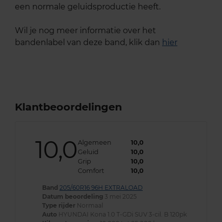
een normale geluidsproductie heeft.
Wil je nog meer informatie over het
bandenlabel van deze band, klik dan
hier
Klantbeoordelingen
10,0
Algemeen
10,0
Geluid
10,0
Grip
10,0
Comfort
10,0
Band
205/60R16 96H EXTRALOAD
Datum beoordeling
3 mei 2025
Type rijder
Normaal
Auto
HYUNDAI Kona 1.0 T-GDi SUV 3-cil. B 120pk