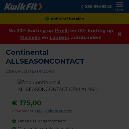
088-5945348
Menu
Achteraf betalen
Nu 20% korting op
Pirelli
en 15% korting op
Michelin
en
Laufenn
autobanden!
Continental
ALLSEASONCONTACT
205/60R16 96H EXTRALOAD
€
175,00
Uitverkocht:
Bekijk alternatieven
Binnen 1 uur gemonteerd
12 maanden productgarantie