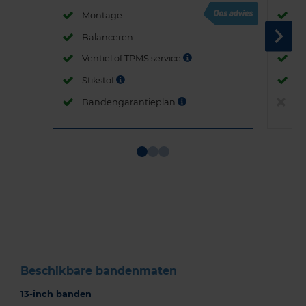
Montage
M
Balanceren
B
Ventiel of TPMS service
Ve
Stikstof
St
Bandengarantieplan
B
Item
1
of
3
Beschikbare bandenmaten
13-inch banden