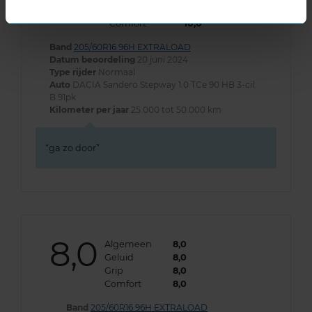
Grip
10,0
Comfort
10,0
Band
205/60R16 96H EXTRALOAD
Datum beoordeling
20 juni 2024
Type rijder
Normaal
Auto
DACIA Sandero Stepway 1.0 TCe 90 HB 3-cil.
B 91pk
Kilometer per jaar
25.000 tot 50.000 km
ga zo door
8,0
Algemeen
8,0
Geluid
8,0
Grip
8,0
Comfort
8,0
Band
205/60R16 96H EXTRALOAD