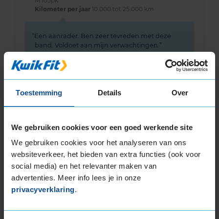
M 105pk
Kilometer per jaar
10.000 tot 25.000 km
Een aanrader. Ben zeer tevreden met deze
band. Voldoet aan mijn verwachtingen.
Toestemming
Details
Over
10,0
Algemeen
10,0
Geluid
8,0
We gebruiken cookies voor een goed werkende site
Grip
10,0
Comfort
10,0
We gebruiken cookies voor het analyseren van ons
websiteverkeer, het bieden van extra functies (ook voor
Band
205/60R16 96H EXTRALOAD
social media) en het relevanter maken van
Datum beoordeling
3 september 2024
Type rijder
Sportief
advertenties. Meer info lees je in onze
Auto
RENAULT Captur 0.9 TCe HB 3-cil. B 90pk
privacyverklaring
.
Kilometer per jaar
10.000 tot 25.000 km