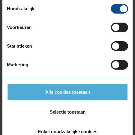
Toestemmingsselectie
Noodzakelijk
10,0
Algemeen
10,0
Geluid
9,0
Grip
10,0
Voorkeuren
Comfort
9,0
Band
205/60R16 96H EXTRALOAD
Statistieken
Datum beoordeling
3 augustus 2024
Type rijder
Normaal
Auto
TOYOTA Verso 1.8 VVTi MPV 4-cil. B 147pk
Kilometer per jaar
25.000 tot 50.000 km
Marketing
Met vergelijkbare banden van Continental
steeds weer tevreden.
Alle cookies toestaan
Selectie toestaan
10,0
Algemeen
10,0
Enkel noodzakelijke cookies
Geluid
10,0