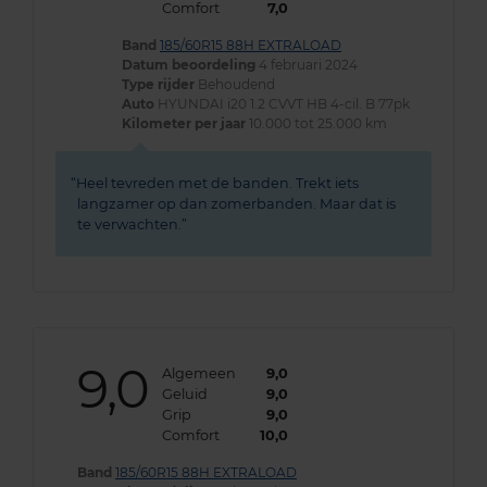
Comfort
7,0
Band
185/60R15 88H EXTRALOAD
Datum beoordeling
4 februari 2024
Type rijder
Behoudend
Auto
HYUNDAI i20 1.2 CVVT HB 4-cil. B 77pk
Kilometer per jaar
10.000 tot 25.000 km
Heel tevreden met de banden. Trekt iets
langzamer op dan zomerbanden. Maar dat is
te verwachten.
9,0
Algemeen
9,0
Geluid
9,0
Grip
9,0
Comfort
10,0
Band
185/60R15 88H EXTRALOAD