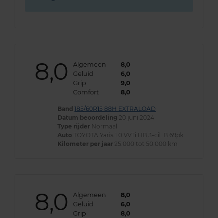
8,0
Algemeen
8,0
Geluid
6,0
Grip
9,0
Comfort
8,0
Band
185/60R15 88H EXTRALOAD
Datum beoordeling
20 juni 2024
Type rijder
Normaal
Auto
TOYOTA Yaris 1.0 VVTi HB 3-cil. B 69pk
Kilometer per jaar
25.000 tot 50.000 km
8,0
Algemeen
8,0
Geluid
6,0
Grip
8,0