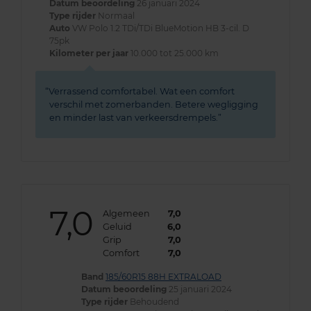
Datum beoordeling
26 januari 2024
Type rijder
Normaal
Auto
VW Polo 1.2 TDi/TDi BlueMotion HB 3-cil. D
75pk
Kilometer per jaar
10.000 tot 25.000 km
Verrassend comfortabel. Wat een comfort
verschil met zomerbanden. Betere wegligging
en minder last van verkeersdrempels.
7,0
Algemeen
7,0
Geluid
6,0
Grip
7,0
Comfort
7,0
Band
185/60R15 88H EXTRALOAD
Datum beoordeling
25 januari 2024
Type rijder
Behoudend