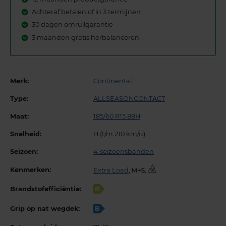
Achteraf betalen of in 3 termijnen
30 dagen omruilgarantie
3 maanden gratis herbalanceren
Merk:
Continental
Type:
ALLSEASONCONTACT
Maat:
185/60 R15 88H
Snelheid:
H (t/m 210 km/u)
Seizoen:
4-seizoensbanden
Kenmerken:
Extra Load
,
,
Brandstofefficiëntie:
B
Grip op nat wegdek:
B