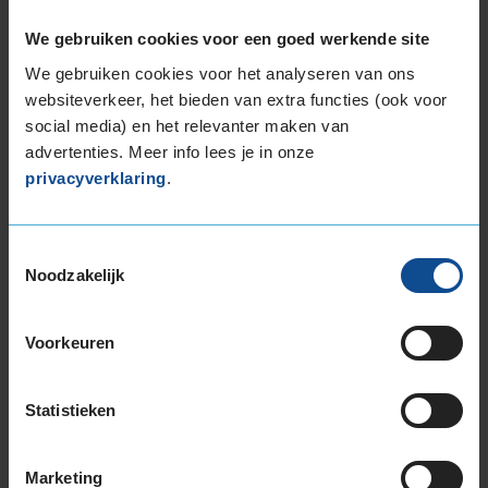
Datum beoordeling
8 maart 2024
Type rijder
Sportief
We gebruiken cookies voor een goed werkende site
Auto
TOYOTA Yaris 1.3 VVTi HB 4-cil. B 87pk
Kilometer per jaar
10.000 tot 25.000 km
We gebruiken cookies voor het analyseren van ons
websiteverkeer, het bieden van extra functies (ook voor
social media) en het relevanter maken van
Het zijn goede banden voor het gehele jaar. Ze
zien er sportief uit. Groter en breder dan dat ik
advertenties. Meer info lees je in onze
gewent was. Ben erg tevreden.
privacyverklaring
.
Toestemmingsselectie
Noodzakelijk
9,0
Algemeen
9,0
Geluid
7,0
Voorkeuren
Grip
9,0
Comfort
9,0
Statistieken
Band
185/60R15 88H EXTRALOAD
Datum beoordeling
26 februari 2024
Type rijder
Behoudend
Marketing
Auto
VW Polo 1.2 TSi/TSi BlueMotion HB 4-cil. B