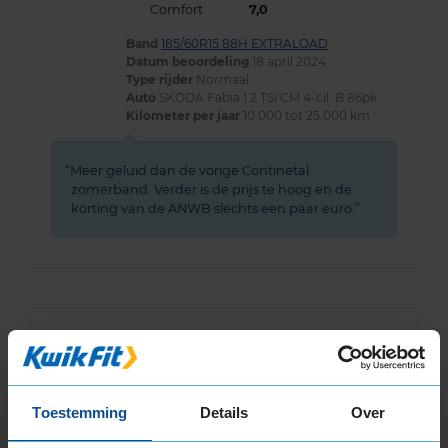
Comfort
7,0
Band
185/60R15 88H EXTRALOAD
Datum beoordeling
18 april 2024
Type rijder
Normaal
Auto
SKODA Fabia 1.2 TSi CM 4-cil. B 86pk
Kilometer per jaar
10.000 tot 25.000 km
Meer geluid dan de vorige Continetal
zomerband. Verder is de prijs te hoog en de
korting van de ANWB slechts een paar euro.
9,0
Algemeen
9,0
Geluid
9,0
Grip
9,0
Comfort
9,0
Toestemming
Details
Over
Band
185/60R15 88H EXTRALOAD