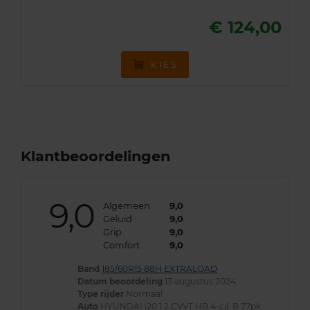
€ 124,00
KIES
Klantbeoordelingen
9,0
Algemeen
9,0
Geluid
9,0
Grip
9,0
Comfort
9,0
Band
185/60R15 88H EXTRALOAD
Datum beoordeling
13 augustus 2024
Type rijder
Normaal
Auto
HYUNDAI i20 1.2 CVVT HB 4-cil. B 77pk