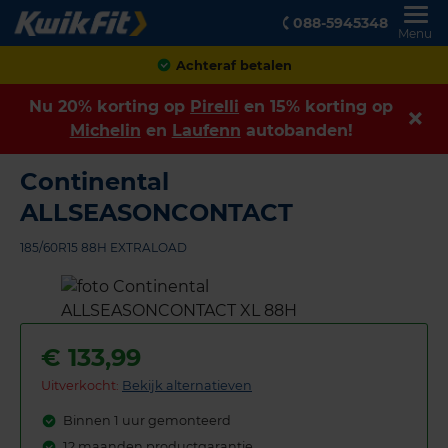
088-5945348
Menu
Klanten geven ons een
8,9
Nu 20% korting op
Pirelli
en 15% korting op
Michelin
en
Laufenn
autobanden!
Continental
ALLSEASONCONTACT
185/60R15 88H EXTRALOAD
€
133,99
Uitverkocht:
Bekijk alternatieven
Binnen 1 uur gemonteerd
12 maanden productgarantie