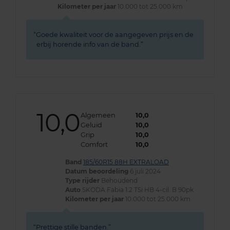
Kilometer per jaar
10.000 tot 25.000 km
Goede kwaliteit voor de aangegeven prijs en de
erbij horende info van de band.
10,0
Algemeen
10,0
Geluid
10,0
Grip
10,0
Comfort
10,0
Band
185/60R15 88H EXTRALOAD
Datum beoordeling
6 juli 2024
Type rijder
Behoudend
Auto
SKODA Fabia 1.2 TSi HB 4-cil. B 90pk
Kilometer per jaar
10.000 tot 25.000 km
Prettige stille banden.