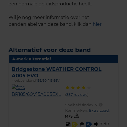
een normale geluidsproductie heeft.
Wil je nog meer informatie over het
bandenlabel van deze band, klik dan
hier
Alternatief voor deze band
A-merk alternatief
Bridgestone WEATHER CONTROL
A005 EVO
4-seizoensband
185/60 R15 88V
(
387 reviews
)
Snelheidsindex:
V
Kenmerken:
Extra Load
,
,
71dB
C
A