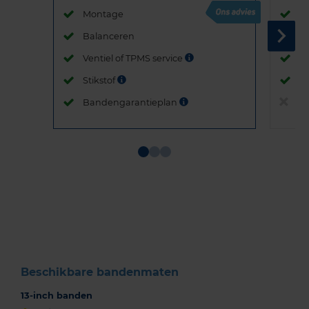
Montage
M
Balanceren
B
Ventiel of TPMS service
Ve
Stikstof
St
Bandengarantieplan
B
Item
1
of
3
Beschikbare bandenmaten
13-inch banden