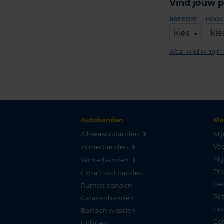
Vind jouw p
BREEDTE
HOOG
kies
kie
Waar vind ik mij
Autobanden
Kl
All-seasonbanden
Mij
Vee
Zomerbanden
Al
Winterbanden
Pri
Extra Load banden
Be
Runflat banden
Re
Caravanbanden
Er
Banden wisselen
Co
Uitlijnen