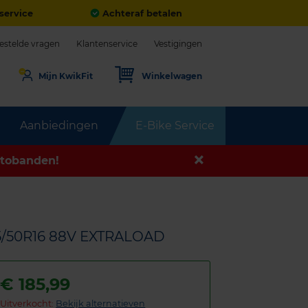
service
Achteraf betalen
estelde vragen
Klantenservice
Vestigingen
Mijn KwikFit
Winkelwagen
Aanbiedingen
E-Bike Service
tobanden!
5/50R16 88V EXTRALOAD
€
185,99
Uitverkocht:
Bekijk alternatieven