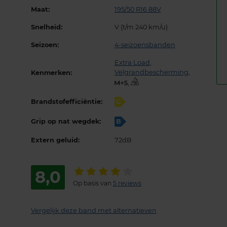
Maat:
195/50 R16 88V
Snelheid:
V (t/m 240 km/u)
Seizoen:
4-seizoensbanden
Extra Load
,
Velgrandbescherming
,
Kenmerken:
,
Brandstofefficiëntie:
C
Grip op nat wegdek:
B
Extern geluid:
72dB
8,0
Op basis van
5 reviews
Vergelijk deze band met alternatieven