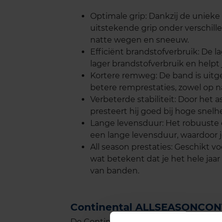
Optimale grip: Dankzij de uniek
uitstekende grip onder verschil
natte wegen en sneeuw.
Efficiënt brandstofverbruik: De 
lager brandstofverbruik en helpt 
Kortere remweg: De band is uitge
betere remprestaties, zowel op n
Verbeterde stabiliteit: Door het a
presteert hij goed bij hoge snelhe
Lange levensduur: Het robuuste o
een lange levensduur, waardoor 
All season prestaties: Geschikt 
wat betekent dat je het hele jaar
van banden.
Continental ALLSEASONCON
De Continental ALLSEASONCONTACT st