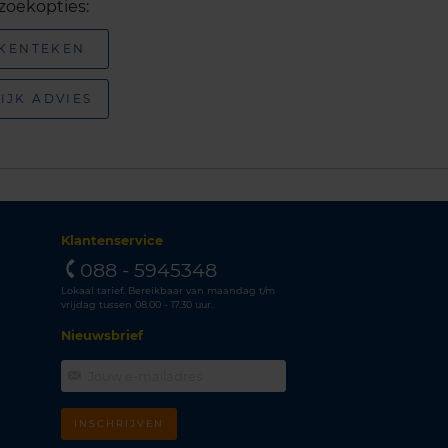
zoekopties:
 KENTEKEN
IJK ADVIES
Klantenservice
088 - 5945348
Lokaal tarief. Bereikbaar van maandag t/m
vrijdag tussen 08.00 - 17.30 uur.
Nieuwsbrief
INSCHRIJVEN