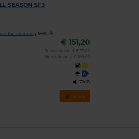
ALL SEASON SF3
grandbescherming
,
,
€ 151,20
Jouw voordeel:
€ 37,80
Normale prijs: € 189,00
C
A
72dB
KIES