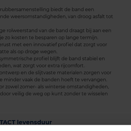
e rubbersamenstelling biedt de band een
lende weersomstandigheden, van droog asfalt tot
lage rolweerstand van de band draagt bij aan een
je zo kosten te besparen op lange termijn.
rust met een innovatief profiel dat zorgt voor
atte als op droge wegen.
symmetrische profiel blijft de band stabiel en
den, wat zorgt voor extra rijcomfort.
ntwerp en de slijtvaste materialen zorgen voor
je minder vaak de banden hoeft te vervangen.
voor zowel zomer- als winterse omstandigheden,
 door veilig de weg op kunt zonder te wisselen
TACT levensduur
aat bekend om zijn lange levensduur. Dit