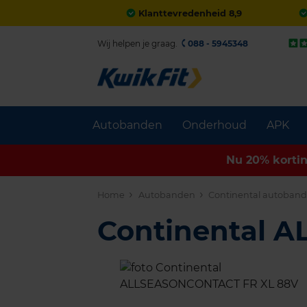
Klanttevredenheid 8,9
Wij helpen je graag.
088 - 5945348
Autobanden
Onderhoud
APK
Nu 20% korti
Home
Autobanden
Continental autoban
Continental