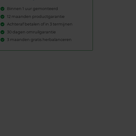
Binnen 1 uur gemonteerd
12 maanden productgarantie
Achteraf betalen of in 3 termijnen
30 dagen omruilgarantie
3 maanden gratis herbalanceren