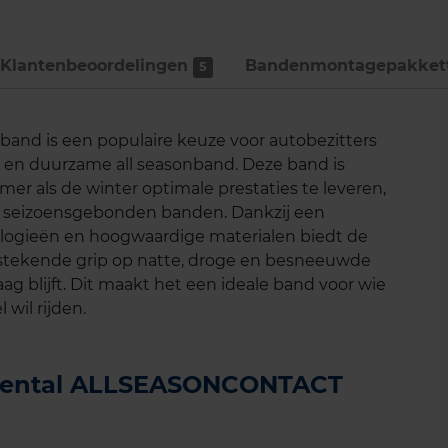
Klantenbeoordelingen
Bandenmontage­pakket
5
nd is een populaire keuze voor autobezitters
e en duurzame all seasonband. Deze band is
er als de winter optimale prestaties te leveren,
en seizoensgebonden banden. Dankzij een
logieën en hoogwaardige materialen biedt de
tekende grip op natte, droge en besneeuwde
aag blijft. Dit maakt het een ideale band voor wie
 wil rijden.
tinental ALLSEASONCONTACT