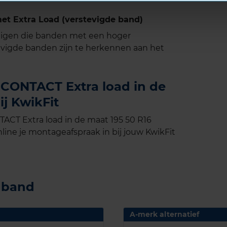
 Extra Load (verstevigde band)
tuigen die banden met een hoger
vigde banden zijn te herkennen aan het
CONTACT Extra load in de
ij KwikFit
CT Extra load in de maat 195 50 R16
line je montageafspraak in bij jouw KwikFit
e band
A-merk alternatief