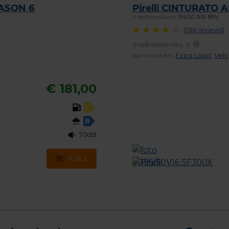
EASON 6
Pirelli CINTURATO 
4-seizoensband
195/50 R16 88V
(
184 reviews
)
Snelheidsindex:
V
Kenmerken:
Extra Load
,
Vel
€ 181,00
C
B
70dB
KIES