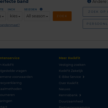
erfecte band
Andere 
TE
INCH
SEIZOEN
ZOEK OP
s
kies
All season
ZOEK
PERSOONL
n bandenmaat?
antenservice
Meer KwikFit
n KwikFit
Vestiging zoeken
lgestelde vragen
KwikFit Zakelijk
gemene voorwaarden
E-Bike Service
vacyverklaring
Over KwikFit
taalmethoden
Nieuws
tourneren
Kennisbank
varingen
Duurzaamheid
ntact
Partnerprogramma