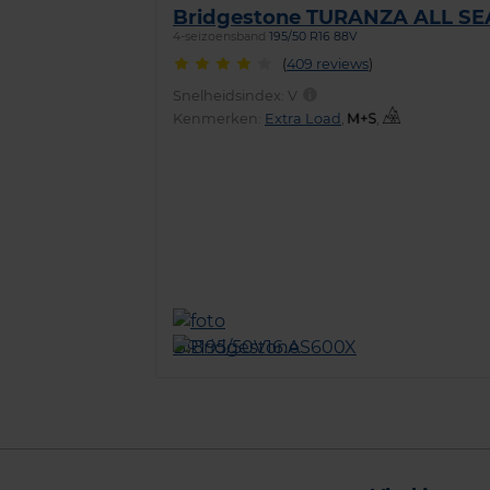
Bridgestone TURANZA ALL S
4-seizoensband
195/50 R16 88V
(
409 reviews
)
Snelheidsindex:
V
Kenmerken:
Extra Load
,
,