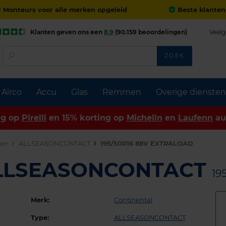
Monteurs voor alle merken opgeleid
Beste klanten
Klanten geven ons een
8,9
(90.159 beoordelingen)
Veelg
ZOEK
Airco
Accu
Glas
Remmen
Overige diensten
ng op
Pirelli
en 15% korting op
Michelin
en
Laufenn
au
den
ALLSEASONCONTACT
195/50R16 88V EXTRALOAD
 ALLSEASONCONTACT
19
Merk:
Continental
Type:
ALLSEASONCONTACT