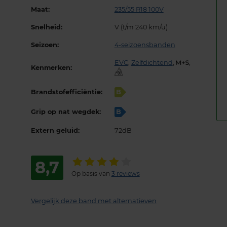
Maat:
235/55 R18 100V
Snelheid:
V (t/m 240 km/u)
Seizoen:
4-seizoensbanden
EVC
,
Zelfdichtend
,
,
Kenmerken:
Brandstofefficiëntie:
B
Grip op nat wegdek:
B
Extern geluid:
72dB
8,7
Op basis van
3 reviews
Vergelijk deze band met alternatieven