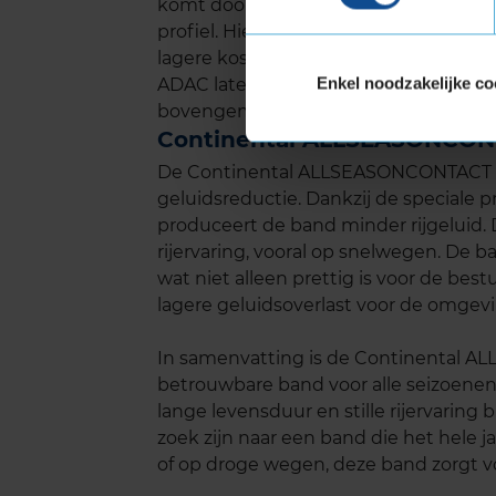
komt door de slijtvaste rubbersamenst
profiel. Hierdoor hoef je minder snel 
lagere kostenpost op de lange termij
Enkel noodzakelijke co
ADAC laten zien dat de ALLSEASONCO
bovengemiddeld aantal kilometers voor
Continental ALLSEASONCON
De Continental ALLSEASONCONTACT i
geluidsreductie. Dankzij de speciale p
produceert de band minder rijgeluid. D
rijervaring, vooral op snelwegen. De b
wat niet alleen prettig is voor de bes
lagere geluidsoverlast voor de omgevi
In samenvatting is de Continental A
betrouwbare band voor alle seizoenen. 
lange levensduur en stille rijervaring 
zoek zijn naar een band die het hele ja
of op droge wegen, deze band zorgt vo