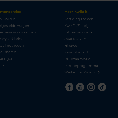
antenservice
Meer KwikFit
n KwikFit
Vestiging zoeken
lgestelde vragen
KwikFit Zakelijk
gemene voorwaarden
E-Bike Service
vacyverklaring
Over KwikFit
taalmethoden
Nieuws
tourneren
Kennisbank
varingen
Duurzaamheid
ntact
Partnerprogramma
Werken bij KwikFit
Facebook
Youtube
Instagra
Tikto