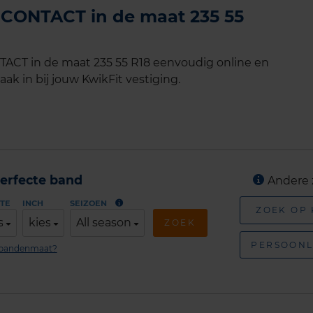
CONTACT in de maat 235 55
CT in de maat 235 55 R18 eenvoudig online en
ak in bij jouw KwikFit vestiging.
erfecte band
Andere 
TE
INCH
SEIZOEN
ZOEK OP
s
kies
All season
ZOEK
PERSOONL
n bandenmaat?