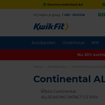
Klanttevredenheid 8,9
Wij helpen je graag.
088 - 5945348
Autobanden
Onderhoud
APK
Nu 20% korti
Home
Autobanden
Continental autoban
Continental