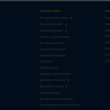
Autobanden
Kl
All-seasonbanden
Mij
Vee
Zomerbanden
Al
Winterbanden
Pri
Extra Load banden
Be
Runflat banden
Re
Caravanbanden
Er
Banden wisselen
Co
Uitlijnen
Balanceren
Opslag van banden
Bandenmerken
Bandenmaten
Bandenlabel
Bandenmarkeringen
Profieldiepte van banden