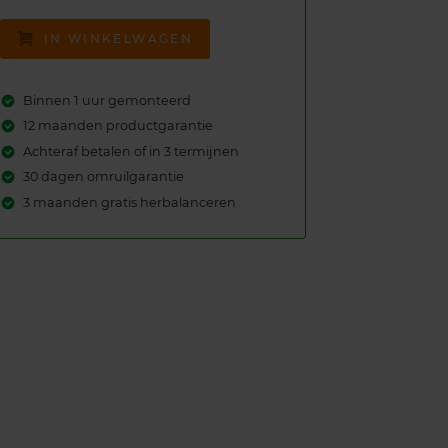
IN WINKELWAGEN
Binnen 1 uur gemonteerd
12 maanden productgarantie
Achteraf betalen of in 3 termijnen
30 dagen omruilgarantie
3 maanden gratis herbalanceren