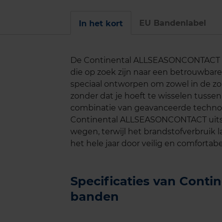
EU Bandenlabel
In het kort
De Continental ALLSEASONCONTACT ba
die op zoek zijn naar een betrouwbar
speciaal ontworpen om zowel in de zom
zonder dat je hoeft te wisselen tuss
combinatie van geavanceerde techno
Continental ALLSEASONCONTACT uits
wegen, terwijl het brandstofverbruik l
het hele jaar door veilig en comfortabel
Specificaties van Con
banden