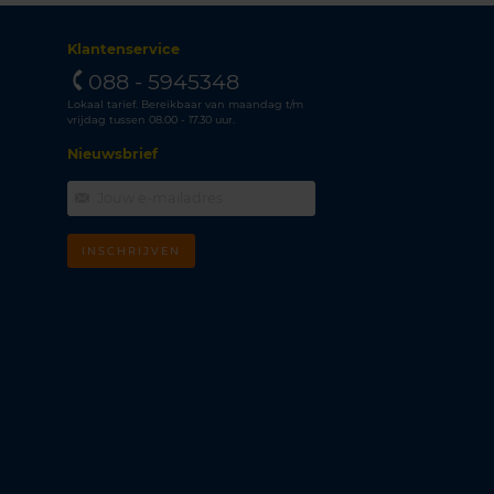
Klantenservice
088 - 5945348
Lokaal tarief. Bereikbaar van maandag t/m
vrijdag tussen 08.00 - 17.30 uur.
Nieuwsbrief
INSCHRIJVEN
m
k