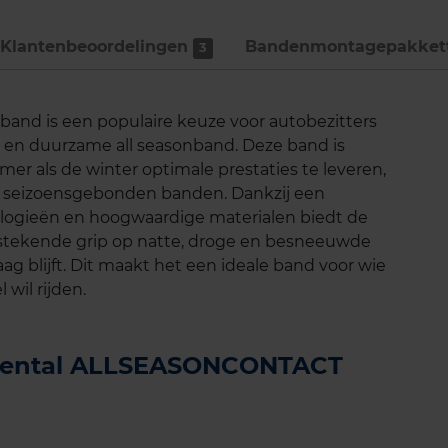
Klantenbeoordelingen
Bandenmontage­pakket
3
nd is een populaire keuze voor autobezitters
e en duurzame all seasonband. Deze band is
er als de winter optimale prestaties te leveren,
en seizoensgebonden banden. Dankzij een
logieën en hoogwaardige materialen biedt de
tekende grip op natte, droge en besneeuwde
aag blijft. Dit maakt het een ideale band voor wie
 wil rijden.
tinental ALLSEASONCONTACT