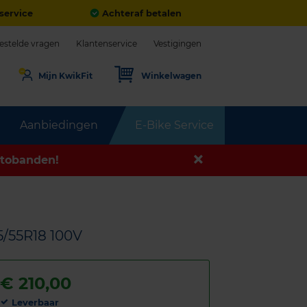
service
Achteraf betalen
estelde vragen
Klantenservice
Vestigingen
Mijn KwikFit
Winkelwagen
Aanbiedingen
E-Bike Service
tobanden!
5/55R18 100V
€
210,00
Leverbaar