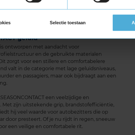
elling en de gelijkmatige slijtage van het
je banden te vervangen, wat zorgt voor een
n. Testresultaten van onder andere de ANWB en
okies
Selectie toestaan
A
NTACT goed scoort op dit gebied, met een
dat de band zijn maximale slijtage bereikt.
TACT geluid
s ontworpen met aandacht voor
rofielstructuur en de gebruikte materialen
it zorgt voor een stillere en comfortabelere
and valt in de categorie met lage geluidsniveaus,
tuurder en passagiers, maar ook bijdraagt aan een
ng.
LLSEASONCONTACT een veelzijdige en
Met zijn uitstekende grip, brandstofefficiëntie,
biedt hij veel waarde voor autobezitters die op
ar door presteert. Of je nu rijdt in regen, sneeuw
or een veilige en comfortabele rit.