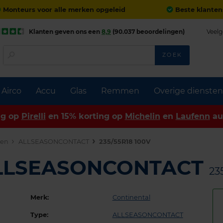
Monteurs voor alle merken opgeleid
Beste klanten
Klanten geven ons een
8,9
(90.037 beoordelingen)
Veelg
ZOEK
Airco
Accu
Glas
Remmen
Overige diensten
ng op
Pirelli
en 15% korting op
Michelin
en
Laufenn
au
den
ALLSEASONCONTACT
235/55R18 100V
 ALLSEASONCONTACT
23
Merk:
Continental
Type:
ALLSEASONCONTACT