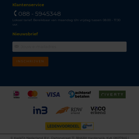
Klantenservice
088 - 5945348
Lokaal tarief. Bereikbaar van maandag t/m vrijdag tussen 08.00 - 17.30
uur.
Nieuwsbrief
INSCHRIJVEN
©
KwikFit Nederland B.V., Daltonstraat 17, 3846BX Harderwijk, KvK 08017845 |