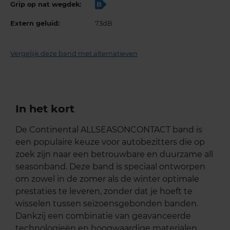
Grip op nat wegdek:
B
Extern geluid:
73dB
Vergelijk deze band met alternatieven
In het kort
De Continental ALLSEASONCONTACT band is
een populaire keuze voor autobezitters die op
zoek zijn naar een betrouwbare en duurzame all
seasonband. Deze band is speciaal ontworpen
om zowel in de zomer als de winter optimale
prestaties te leveren, zonder dat je hoeft te
wisselen tussen seizoensgebonden banden.
Dankzij een combinatie van geavanceerde
technologieën en hoogwaardige materialen