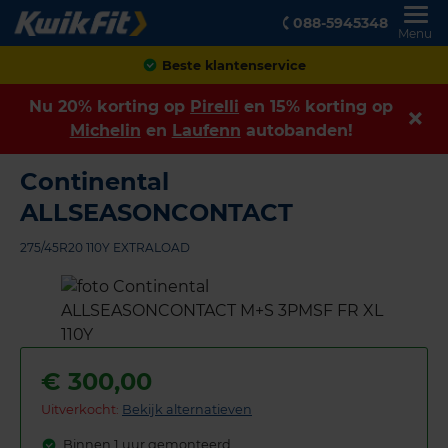
088-5945348
Menu
Achteraf betalen
Nu 20% korting op
Pirelli
en 15% korting op
Michelin
en
Laufenn
autobanden!
Continental
ALLSEASONCONTACT
275/45R20 110Y EXTRALOAD
€
300,00
Uitverkocht:
Bekijk alternatieven
Binnen 1 uur gemonteerd