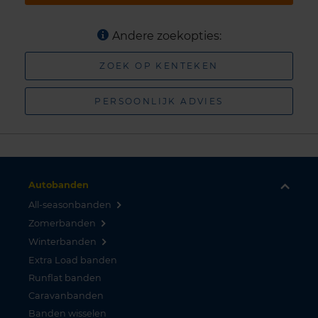
Andere zoekopties:
ZOEK OP KENTEKEN
PERSOONLIJK ADVIES
Autobanden
All-seasonbanden
Zomerbanden
Winterbanden
Extra Load banden
Runflat banden
Caravanbanden
Banden wisselen