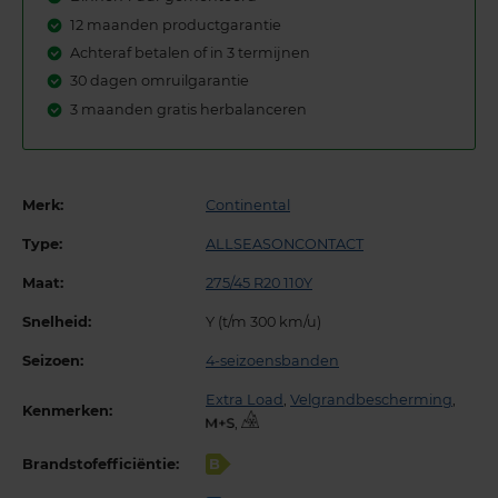
12 maanden productgarantie
Achteraf betalen of in 3 termijnen
30 dagen omruilgarantie
3 maanden gratis herbalanceren
Merk:
Continental
Type:
ALLSEASONCONTACT
Maat:
275/45 R20 110Y
Snelheid:
Y (t/m 300 km/u)
Seizoen:
4-seizoensbanden
Extra Load
,
Velgrandbescherming
,
Kenmerken:
,
Brandstofefficiëntie:
B