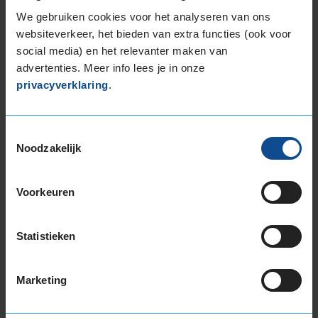
We gebruiken cookies voor het analyseren van ons
websiteverkeer, het bieden van extra functies (ook voor
social media) en het relevanter maken van
advertenties. Meer info lees je in onze
Bandenmontagepakketten
Kies je
privacyverklaring
.
bandenmaat omvang (inch)
Toestemmingsselectie
Noodzakelijk
Voorkeuren
Montage Veilig & Zeker
€ 40,-
Per band
Statistieken
Montage
M
Marketing
Balanceren
B
Ventiel of TPMS service
Ve