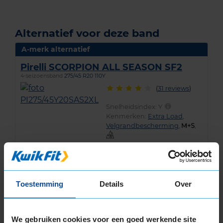
Alternatief voor deze band
A-merk alternatief
Pirelli SCORPION ALL SEASON SF2
4-seizoensband
275/45 R20 110Y
(
31 reviews
)
Snelheidsindex:
Y
Kenmerken:
Extra Load
,
Velgrandbescherming
,
,
70dB
B
A
€ 233,60
Toestemming
Details
Over
Normale prijs: € 292,00
KIES
We gebruiken cookies voor een goed werkende site