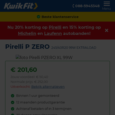
088-5945348
Menu
Achteraf betalen
Nu 20% korting op
Pirelli
en 15% korting op
Michelin
en
Laufenn
autobanden!
Pirelli P ZERO
245/40R20 99W EXTRALOAD
€
201,60
Jouw voordeel:
€ 50,40
Normale prijs: € 252,00
Uitverkocht:
Bekijk alternatieven
Binnen 1 uur gemonteerd
12 maanden productgarantie
Achteraf betalen of in 3 termijnen