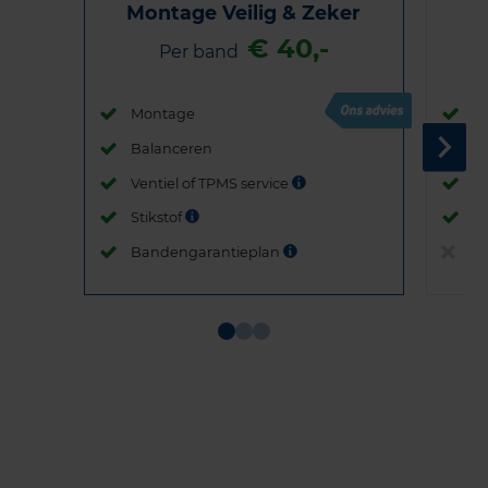
Montage Veilig & Zeker
€ 40,-
Per band
Montage
M
Balanceren
B
Ventiel of TPMS service
Ve
Stikstof
St
Bandengarantieplan
B
Item
1
of
3