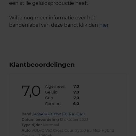
een stille geluidsproductie heeft.
Wil je nog meer informatie over het
bandenlabel van deze band, klik dan
hier
Klantbeoordelingen
7,0
Algemeen
7,0
Geluid
7,0
Grip
7,0
Comfort
6,0
Band
245/40R20 99W EXTRALOAD
Datum beoordeling
12 oktober 2023
Type rijder
Normaal
Auto
VOLVO V60 Cross Country 2.0 B5 Mild-Hybrid
CM 4-cil. J 250pk