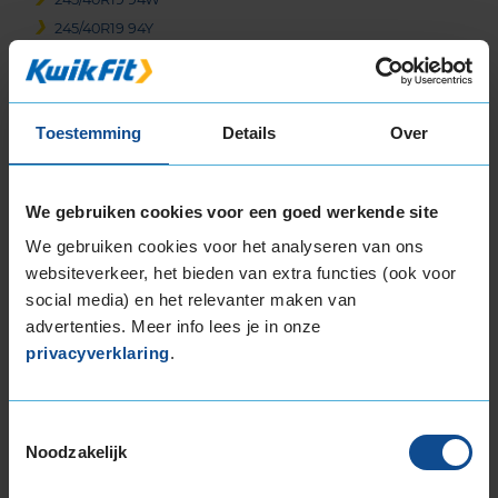
245/40R19 94Y
245/40R19 94Y
245/40R19 94Y RUNFLAT
245/40R19 98Y EXTRALOAD
Toestemming
Details
Over
245/40R19 98Y EXTRALOAD
245/40R19 98Y EXTRALOAD RUNFLAT
245/45R19 102W EXTRALOAD
We gebruiken cookies voor een goed werkende site
245/45R19 102Y EXTRALOAD
We gebruiken cookies voor het analyseren van ons
245/45R19 102Y EXTRALOAD
websiteverkeer, het bieden van extra functies (ook voor
245/45R19 102Y EXTRALOAD
social media) en het relevanter maken van
245/45R19 102Y EXTRALOAD
advertenties. Meer info lees je in onze
245/45R19 102Y EXTRALOAD
privacyverklaring
.
245/45R19 102Y EXTRALOAD RUNFLAT
245/45R19 102Y EXTRALOAD RUNFLAT
245/45R19 98Y
Toestemmingsselectie
Noodzakelijk
245/45R19 98Y RUNFLAT
245/50R19 105W EXTRALOAD