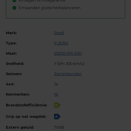
30 dagen omruilgarantie
3 maanden gratis herbalanceren
Merk:
Pirelli
Type:
P ZERO
Maat:
255/50 R19 103Y
Snelheid:
Y (t/m 300 km/u)
Seizoen:
Zomerbanden
4x4:
Ja
Kenmerken:
N1
Brandstofefficiëntie:
B
Grip op nat wegdek:
A
Extern geluid:
70dB