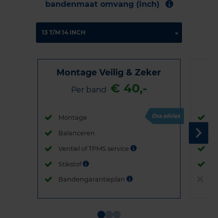
bandenmaat omvang (inch)
Montage Veilig & Zeker
€ 40,-
Per band
Montage
M
Balanceren
B
Ventiel of TPMS service
Ve
Stikstof
St
Bandengarantieplan
B