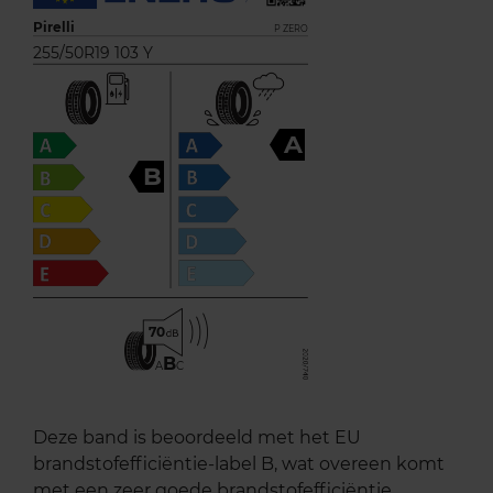
Pirelli
P ZERO
255/50R19 103 Y
A
B
70
B
A
C
Deze band is beoordeeld met het EU
brandstofefficiëntie-label B, wat overeen komt
met een zeer goede brandstofefficiëntie.