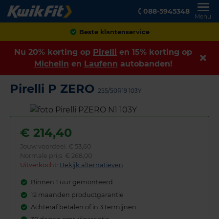
088-5945348
Menu
Achteraf betalen
Nu 20% korting op
Pirelli
en 15% korting op
Michelin
en
Laufenn
autobanden!
Pirelli P ZERO
255/50R19 103Y
€
214,40
Jouw voordeel:
€ 53,60
Normale prijs: € 268,00
Uitverkocht:
Bekijk alternatieven
Binnen 1 uur gemonteerd
12 maanden productgarantie
Achteraf betalen of in 3 termijnen