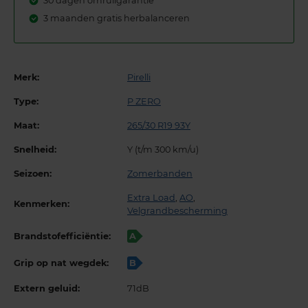
30 dagen omruilgarantie
3 maanden gratis herbalanceren
Merk:
Pirelli
Type:
P ZERO
Maat:
265/30 R19 93Y
Snelheid:
Y (t/m 300 km/u)
Seizoen:
Zomerbanden
Extra Load
,
AO
,
Kenmerken:
Velgrandbescherming
Brandstofefficiëntie:
A
Grip op nat wegdek:
B
Extern geluid:
71dB