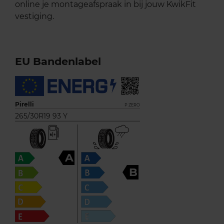
online je montageafspraak in bij jouw KwikFit
vestiging.
EU Bandenlabel
Pirelli
P ZERO
265/30R19 93 Y
A
B