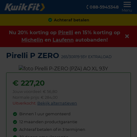
088-5945348
Menu
Klanten geven ons een
8,9
Nu 20% korting op
Pirelli
en 15% korting op
Michelin
en
Laufenn
autobanden!
Pirelli P ZERO
265/30R19 93Y EXTRALOAD
€
227,20
Jouw voordeel:
€ 56,80
Normale prijs: € 284,00
Uitverkocht:
Bekijk alternatieven
Binnen 1 uur gemonteerd
12 maanden productgarantie
Achteraf betalen of in 3 termijnen