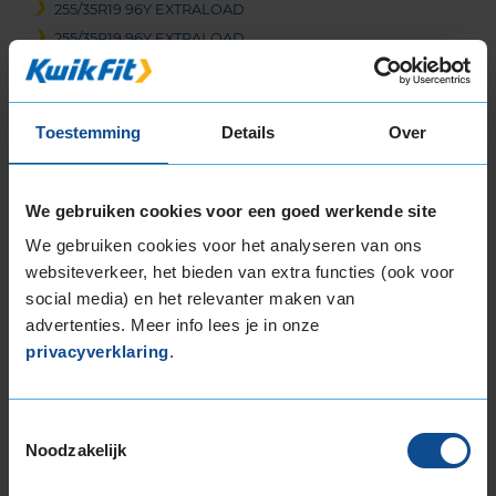
255/35R19 96Y EXTRALOAD
255/35R19 96Y EXTRALOAD
255/35R19 96Y EXTRALOAD
255/35R19 96Y EXTRALOAD
255/35R19 96Y EXTRALOAD
Toestemming
Details
Over
255/35R19 96Y EXTRALOAD
255/35R19 96Y EXTRALOAD
255/35R19 96Y EXTRALOAD
We gebruiken cookies voor een goed werkende site
255/35R19 96Y EXTRALOAD RUNFLAT
We gebruiken cookies voor het analyseren van ons
255/35R19 96Y EXTRALOAD RUNFLAT
websiteverkeer, het bieden van extra functies (ook voor
255/35R19 96Y EXTRALOAD RUNFLAT
social media) en het relevanter maken van
255/40R19 100Y EXTRALOAD
advertenties. Meer info lees je in onze
255/40R19 100Y EXTRALOAD
privacyverklaring
.
255/40R19 100Y EXTRALOAD
255/40R19 96W RUNFLAT
Toestemmingsselectie
255/40R19 96Y
Noodzakelijk
255/45R19 100W
255/45R19 100Y