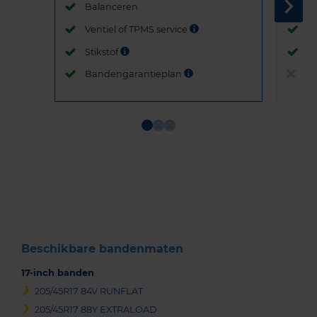
Balanceren
B
Ventiel of TPMS service
Ve
Stikstof
St
Bandengarantieplan
B
Item
1
of
3
Beschikbare bandenmaten
17-inch banden
205/45R17 84V RUNFLAT
205/45R17 88Y EXTRALOAD