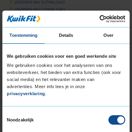
255/35R19 96Y EXTRALOAD
255/35R19 96Y EXTRALOAD
255/35R19 96Y EXTRALOAD
255/35R19 96Y EXTRALOAD
255/35R19 96Y EXTRALOAD
Toestemming
Details
Over
255/35R19 96Y EXTRALOAD
255/35R19 96Y EXTRALOAD
255/35R19 96Y EXTRALOAD
We gebruiken cookies voor een goed werkende site
255/35R19 96Y EXTRALOAD RUNFLAT
We gebruiken cookies voor het analyseren van ons
255/35R19 96Y EXTRALOAD RUNFLAT
websiteverkeer, het bieden van extra functies (ook voor
255/35R19 96Y EXTRALOAD RUNFLAT
social media) en het relevanter maken van
255/40R19 100Y EXTRALOAD
advertenties. Meer info lees je in onze
255/40R19 100Y EXTRALOAD
privacyverklaring
.
255/40R19 100Y EXTRALOAD
255/40R19 96W RUNFLAT
Toestemmingsselectie
255/40R19 96Y
Noodzakelijk
255/45R19 100W
255/45R19 100Y