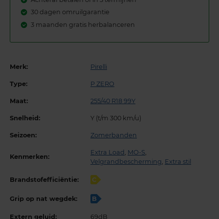
30 dagen omruilgarantie
3 maanden gratis herbalanceren
Merk:
Pirelli
Type:
P ZERO
Maat:
255/40 R18 99Y
Snelheid:
Y (t/m 300 km/u)
Seizoen:
Zomerbanden
Extra Load
,
MO-S
,
Kenmerken:
Velgrandbescherming
,
Extra stil
Brandstofefficiëntie:
C
Grip op nat wegdek:
B
Extern geluid:
69dB