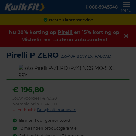
088-5945348
Menu
Achteraf betalen
Nu 20% korting op
Pirelli
en 15% korting op
Michelin
en
Laufenn
autobanden!
Pirelli P ZERO
255/40R18 99Y EXTRALOAD
€
196,80
Jouw voordeel:
€ 49,20
Normale prijs: € 246,00
Uitverkocht:
Bekijk alternatieven
Binnen 1 uur gemonteerd
12 maanden productgarantie
Achteraf betalen of in 3 termijnen