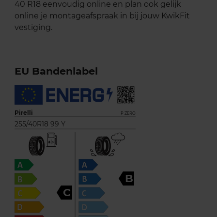
40 R18 eenvoudig online en plan ook gelijk
online je montageafspraak in bij jouw KwikFit
vestiging.
EU Bandenlabel
Pirelli
P ZERO
255/40R18 99 Y
B
C