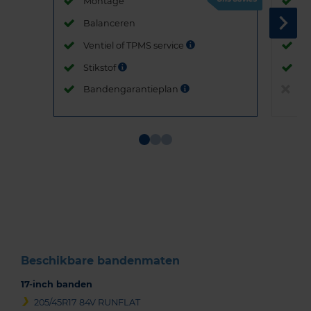
Montage
M
Balanceren
B
Ventiel of TPMS service
Ve
Stikstof
St
Bandengarantieplan
B
Item
1
of
3
Beschikbare bandenmaten
17-inch banden
205/45R17 84V RUNFLAT