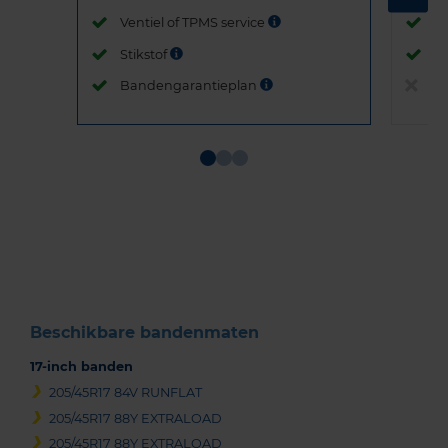
Ventiel of TPMS service
Ve
Stikstof
St
Bandengarantieplan
B
Item
1
of
3
Beschikbare bandenmaten
17-inch banden
205/45R17 84V RUNFLAT
205/45R17 88Y EXTRALOAD
205/45R17 88Y EXTRALOAD