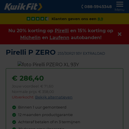
088-5945348
Menu
Klanten geven ons een
8,9
Nu 20% korting op
Pirelli
en 15% korting op
Michelin
en
Laufenn
autobanden!
Pirelli P ZERO
255/30R21 93Y EXTRALOAD
€
286,40
Jouw voordeel:
€ 71,60
Normale prijs: € 358,00
Uitverkocht:
Bekijk alternatieven
Binnen 1 uur gemonteerd
12 maanden productgarantie
Achteraf betalen of in 3 termijnen