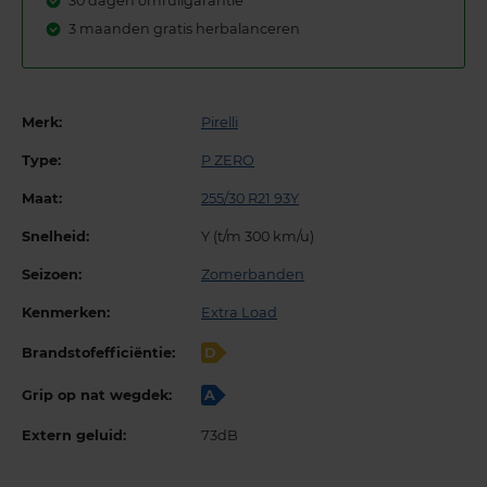
30 dagen omruilgarantie
3 maanden gratis herbalanceren
Merk:
Pirelli
Type:
P ZERO
Maat:
255/30 R21 93Y
Snelheid:
Y (t/m 300 km/u)
Seizoen:
Zomerbanden
Kenmerken:
Extra Load
Brandstofefficiëntie:
D
Grip op nat wegdek:
A
Extern geluid:
73dB