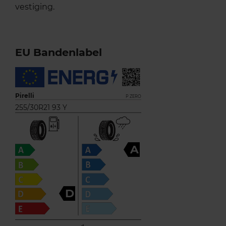
vestiging.
EU Bandenlabel
Pirelli
P ZERO
255/30R21 93 Y
A
D