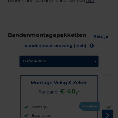
bandenlabel van deze band, klik dan
hier
Bandenmontagepakketten
Kies je
bandenmaat omvang (inch)
Montage Veilig & Zeker
€ 40,-
Per band
Montage
M
Balanceren
B