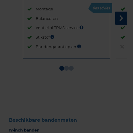
Montage
M
Balanceren
B
Ventiel of TPMS service
Ve
Stikstof
St
Bandengarantieplan
B
Item
1
of
3
Beschikbare bandenmaten
17-inch banden