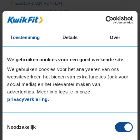
255/35R19 92Y RUNFLAT
255/35R19 96V EXTRALOAD
255/35R19 96Y EXTRALOAD
255/35R19 96Y EXTRALOAD
255/35R19 96Y EXTRALOAD
Toestemming
Details
Over
255/35R19 96Y EXTRALOAD
255/35R19 96Y EXTRALOAD
255/35R19 96Y EXTRALOAD
We gebruiken cookies voor een goed werkende site
255/35R19 96Y EXTRALOAD
We gebruiken cookies voor het analyseren van ons
255/35R19 96Y EXTRALOAD
websiteverkeer, het bieden van extra functies (ook voor
255/35R19 96Y EXTRALOAD RUNFLAT
social media) en het relevanter maken van
255/35R19 96Y EXTRALOAD RUNFLAT
advertenties. Meer info lees je in onze
255/35R19 96Y EXTRALOAD RUNFLAT
privacyverklaring
.
255/40R19 100Y EXTRALOAD
255/40R19 100Y EXTRALOAD
Toestemmingsselectie
255/40R19 100Y EXTRALOAD
Noodzakelijk
255/40R19 96W RUNFLAT
255/40R19 96Y