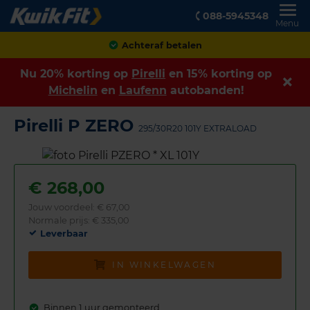
088-5945348
Menu
Achteraf betalen
Nu 20% korting op
Pirelli
en 15% korting op
Michelin
en
Laufenn
autobanden!
Pirelli P ZERO
295/30R20 101Y EXTRALOAD
€
268,00
Jouw voordeel:
€ 67,00
Normale prijs: € 335,00
Leverbaar
IN WINKELWAGEN
Binnen 1 uur gemonteerd