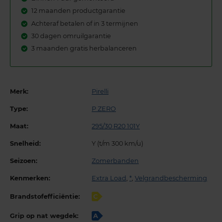
12 maanden productgarantie
Achteraf betalen of in 3 termijnen
30 dagen omruilgarantie
3 maanden gratis herbalanceren
Merk:
Pirelli
Type:
P ZERO
Maat:
295/30 R20 101Y
Snelheid:
Y (t/m 300 km/u)
Seizoen:
Zomerbanden
Kenmerken:
Extra Load
,
*
,
Velgrandbescherming
Brandstofefficiëntie:
C
Grip op nat wegdek:
A