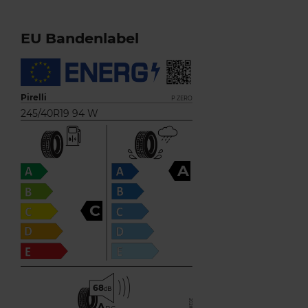
EU Bandenlabel
Pirelli
P ZERO
245/40R19 94 W
A
C
68
A