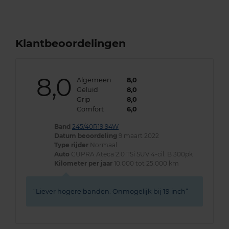
Klantbeoordelingen
8,0
Algemeen
8,0
Geluid
8,0
Grip
8,0
Comfort
6,0
Band
245/40R19 94W
Datum beoordeling
9 maart 2022
Type rijder
Normaal
Auto
CUPRA Ateca 2.0 TSi SUV 4-cil. B 300pk
Kilometer per jaar
10.000 tot 25.000 km
Liever hogere banden. Onmogelijk bij 19 inch