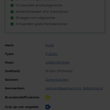
12 maanden productgarantie
Achteraf betalen of in 3 termijnen
30 dagen omruilgarantie
3 maanden gratis herbalanceren
Merk:
Pirelli
Type:
P ZERO
Maat:
245/40 R19 94W
Snelheid:
W (t/m 270 km/u)
Seizoen:
Zomerbanden
Kenmerken:
Velgrandbescherming
,
Zelfdichtend
Brandstofefficiëntie:
C
Grip op nat wegdek:
A