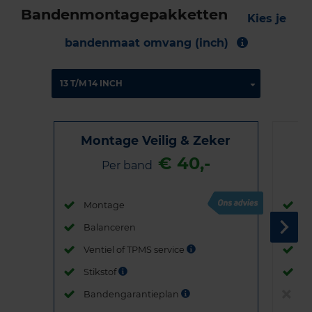
Bandenmontagepakketten
Kies je
bandenmaat omvang (inch)
Montage Veilig & Zeker
€ 40,-
Per band
Montage
M
Balanceren
B
Ventiel of TPMS service
Ve
Stikstof
St
Bandengarantieplan
B