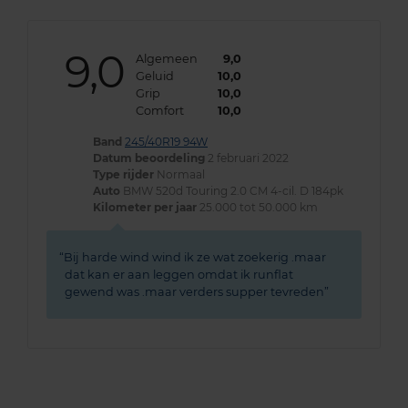
9,0
Algemeen
9,0
Geluid
10,0
Grip
10,0
Comfort
10,0
Band
245/40R19 94W
Datum beoordeling
2 februari 2022
Type rijder
Normaal
Auto
BMW 520d Touring 2.0 CM 4-cil. D 184pk
Kilometer per jaar
25.000 tot 50.000 km
Bij harde wind wind ik ze wat zoekerig .maar
dat kan er aan leggen omdat ik runflat
gewend was .maar verders supper tevreden