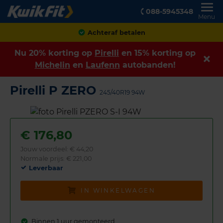
088-5945348
Menu
Achteraf betalen
Nu 20% korting op
Pirelli
en 15% korting op
Michelin
en
Laufenn
autobanden!
Pirelli P ZERO
245/40R19 94W
€
176,80
Jouw voordeel:
€ 44,20
Normale prijs: € 221,00
Leverbaar
IN WINKELWAGEN
Binnen 1 uur gemonteerd