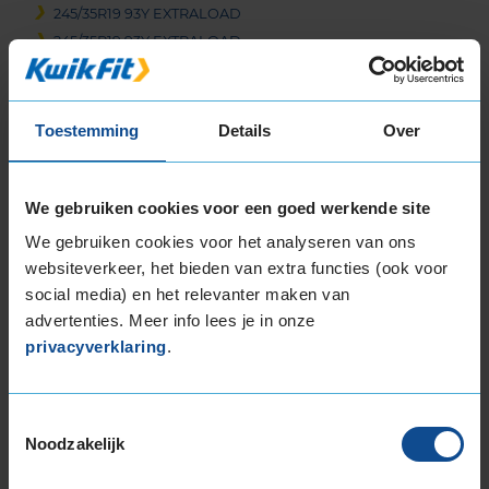
245/35R19 93Y EXTRALOAD
245/35R19 93Y EXTRALOAD
245/35R19 93Y EXTRALOAD
245/35R19 93Y EXTRALOAD
245/35R19 93Y EXTRALOAD
Toestemming
Details
Over
245/35R19 93Y EXTRALOAD
245/35R19 93Y EXTRALOAD
We gebruiken cookies voor een goed werkende site
245/40R19 94Y
245/40R19 94Y
We gebruiken cookies voor het analyseren van ons
245/40R19 94Y RUNFLAT
websiteverkeer, het bieden van extra functies (ook voor
245/40R19 98Y EXTRALOAD
social media) en het relevanter maken van
245/40R19 98Y EXTRALOAD
advertenties. Meer info lees je in onze
privacyverklaring
.
245/40R19 98Y EXTRALOAD RUNFLAT
245/45R19 102W EXTRALOAD
245/45R19 102Y EXTRALOAD
Toestemmingsselectie
245/45R19 102Y EXTRALOAD
Noodzakelijk
245/45R19 102Y EXTRALOAD
245/45R19 102Y EXTRALOAD