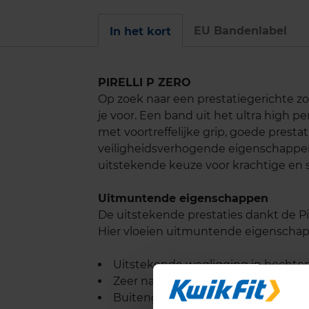
EU Bandenlabel
In het kort
PIRELLI P ZERO
Op zoek naar een prestatiegerichte zo
je voor. Een band uit het ultra high 
met voortreffelijke grip, goede pres
veiligheidsverhogende eigenschappen. 
uitstekende keuze voor krachtige en s
Uitmuntende eigenschappen
De uitstekende prestaties dankt de Pir
Hier vloeien uitmuntende eigenschappe
Uitstekende wegligging in bochte
Zeer nauwkeurig stuurgedrag
Buitengewoon goede grip op dro