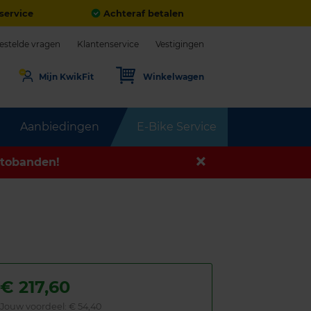
service
Achteraf betalen
estelde vragen
Klantenservice
Vestigingen
Mijn KwikFit
Winkelwagen
Aanbiedingen
E-Bike Service
tobanden!
€
217,60
Jouw voordeel:
€ 54,40