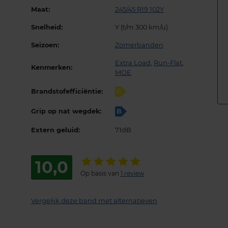
Maat:
245/45 R19 102Y
Snelheid:
Y (t/m 300 km/u)
Seizoen:
Zomerbanden
Extra Load
,
Run-Flat
,
Kenmerken:
MOE
Brandstofefficiëntie:
C
Grip op nat wegdek:
B
Extern geluid:
71dB
10,0
Op basis van
1 review
Vergelijk deze band met alternatieven