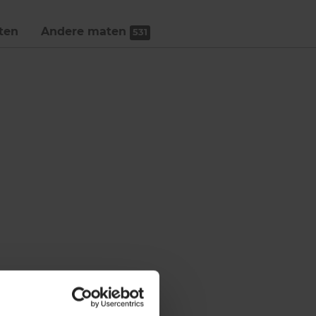
ten
Andere maten
531