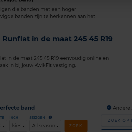
tuigen die banden met een hoger
vigde banden zijn te herkennen aan het
d Runflat in de maat 245 45 R19
flat in de maat 245 45 R19 eenvoudig online en
ak in bij jouw KwikFit vestiging.
erfecte band
Andere 
TE
INCH
SEIZOEN
ZOEK OP
s
kies
All season
ZOEK