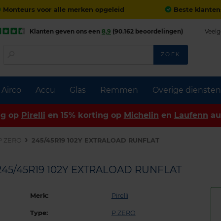
Monteurs voor alle merken opgeleid
Beste klanten
Klanten geven ons een
8,9
(90.162 beoordelingen)
Veelg
ZOEK
Airco
Accu
Glas
Remmen
Overige diensten
ng op
Pirelli
en 15% korting op
Michelin
en
Laufenn
au
P ZERO
245/45R19 102Y EXTRALOAD RUNFLAT
245/45R19 102Y EXTRALOAD RUNFLAT
Merk:
Pirelli
Type:
P ZERO