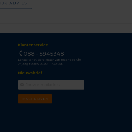
IJK ADVIES
Klantenservice
088 - 5945348
Lokaal tarief. Bereikbaar van maandag t/m
vrijdag tussen 08.00 - 17.30 uur.
Nieuwsbrief
INSCHRIJVEN
m
k