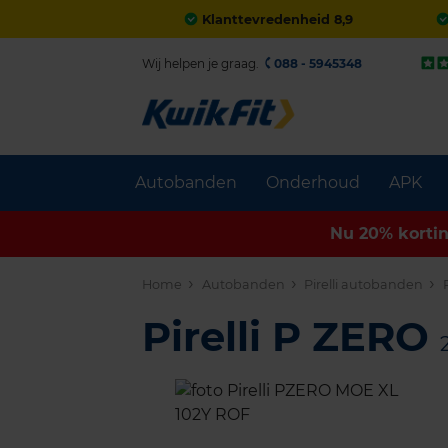
Klanttevredenheid 8,9
Wij helpen je graag.
088 - 5945348
Autobanden
Onderhoud
APK
Nu 20% korti
Home
Autobanden
Pirelli autobanden
Pirelli P ZERO