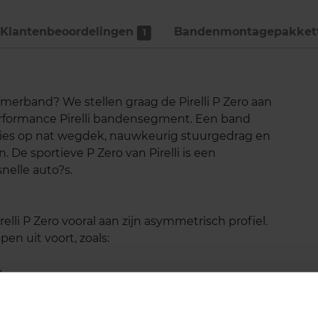
Klantenbeoordelingen
Bandenmontage­pakket
1
merband? We stellen graag de Pirelli P Zero aan
performance Pirelli bandensegment. Een band
taties op nat wegdek, nauwkeurig stuurgedrag en
De sportieve P Zero van Pirelli is een
nelle auto?s.
elli P Zero vooral aan zijn asymmetrisch profiel.
n uit voort, zoals:
n
ge wegen