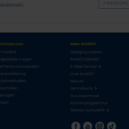
PERSOONL
n bandenmaat?
antenservice
Meer KwikFit
n KwikFit
Vestiging zoeken
lgestelde vragen
KwikFit Zakelijk
gemene voorwaarden
E-Bike Service
vacyverklaring
Over KwikFit
taalmethoden
Nieuws
tourneren
Kennisbank
varingen
Duurzaamheid
ntact
Partnerprogramma
Werken bij KwikFit
Facebook
Youtube
Instagra
Tikto