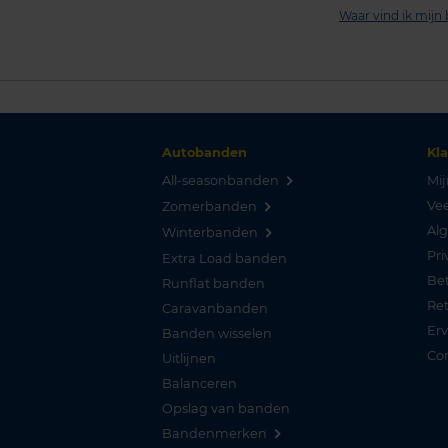
Waar vind ik mij
Autobanden
Kl
All-seasonbanden
Mij
Vee
Zomerbanden
Al
Winterbanden
Pri
Extra Load banden
Be
Runflat banden
Re
Caravanbanden
Er
Banden wisselen
Co
Uitlijnen
Balanceren
Opslag van banden
Bandenmerken