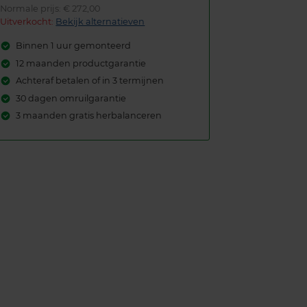
Normale prijs: € 272,00
Uitverkocht:
Bekijk alternatieven
Binnen 1 uur gemonteerd
12 maanden productgarantie
Achteraf betalen of in 3 termijnen
30 dagen omruilgarantie
3 maanden gratis herbalanceren