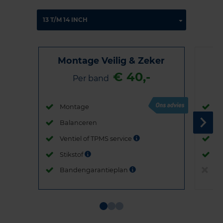
Montage Veilig & Zeker
€ 40,-
Per band
Montage
M
Balanceren
B
Ventiel of TPMS service
Ve
Stikstof
St
Bandengarantieplan
B
Item