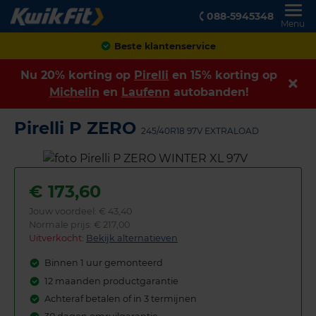
088-5945348
Menu
Achteraf betalen
Nu 20% korting op
Pirelli
en 15% korting op
Michelin
en
Laufenn
autobanden!
Pirelli P ZERO
245/40R18 97V EXTRALOAD
€
173,60
Jouw voordeel:
€ 43,40
Normale prijs: € 217,00
Uitverkocht:
Bekijk alternatieven
Binnen 1 uur gemonteerd
12 maanden productgarantie
Achteraf betalen of in 3 termijnen