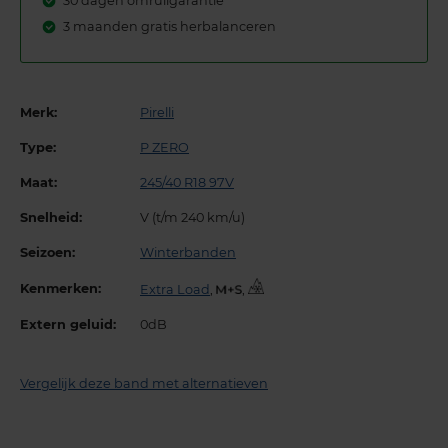
30 dagen omruilgarantie
3 maanden gratis herbalanceren
Merk:
Pirelli
Type:
P ZERO
Maat:
245/40 R18 97V
Snelheid:
V (t/m 240 km/u)
Seizoen:
Winterbanden
Kenmerken:
Extra Load
,
,
Extern geluid:
0dB
Vergelijk deze band met alternatieven