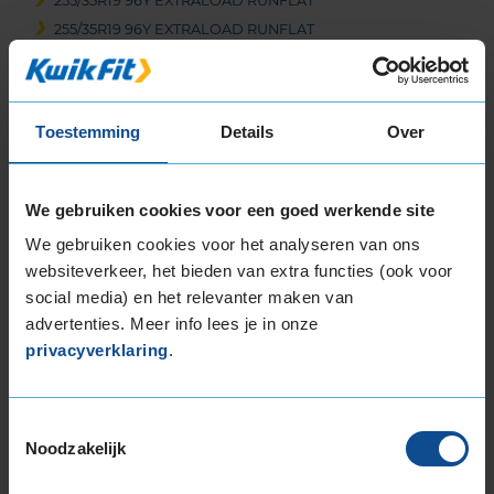
255/35R19 96Y EXTRALOAD RUNFLAT
255/35R19 96Y EXTRALOAD RUNFLAT
255/40R19 100Y EXTRALOAD
255/40R19 100Y EXTRALOAD
255/40R19 100Y EXTRALOAD
Toestemming
Details
Over
255/40R19 96W RUNFLAT
255/40R19 96Y
255/45R19 100W
We gebruiken cookies voor een goed werkende site
255/45R19 100Y
We gebruiken cookies voor het analyseren van ons
255/45R19 100Y
websiteverkeer, het bieden van extra functies (ook voor
255/45R19 104V EXTRALOAD
social media) en het relevanter maken van
255/45R19 104Y EXTRALOAD
advertenties. Meer info lees je in onze
255/45R19 104Y EXTRALOAD
privacyverklaring
.
255/50R19 103Y
255/50R19 107Y EXTRALOAD
255/55R19 107W
Toestemmingsselectie
Noodzakelijk
255/55R19 111W EXTRALOAD
265/30R19 93Y EXTRALOAD