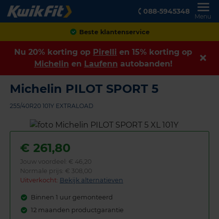
088-5945348
Menu
Achteraf betalen
Nu 20% korting op
Pirelli
en 15% korting op
Michelin
en
Laufenn
autobanden!
Michelin PILOT SPORT 5
255/40R20 101Y EXTRALOAD
€
261,80
Jouw voordeel:
€ 46,20
Normale prijs: € 308,00
Uitverkocht:
Bekijk alternatieven
Binnen 1 uur gemonteerd
12 maanden productgarantie