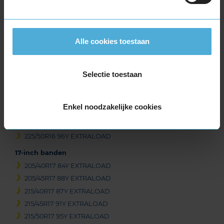
of
3
Alle cookies toestaan
Beschikbare bandenmaten
16-inch banden
Selectie toestaan
195/45R16 84W EXTRALOAD
205/45R16 87W EXTRALOAD
Enkel noodzakelijke cookies
205/50R16 87W
215/60R16 99V EXTRALOAD
225/50R16 96Y EXTRALOAD
17-inch banden
205/40R17 84Y EXTRALOAD
205/45R17 88Y EXTRALOAD
215/40R17 87Y EXTRALOAD
215/45R17 91Y EXTRALOAD
215/50R17 95Y EXTRALOAD