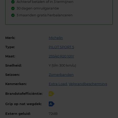
Achteraf betalen of in 3 termijnen
30 dagen omruilgarantie
3 maanden gratis herbalanceren
Merk:
Michelin
Type:
PILOT SPORT 5
Maat:
255/40 R20 101Y
Snelheid:
Y (t/m 300 km/u)
Seizoen:
Zomerbanden
Kenmerken:
Extra Load
,
Velgrandbescherming
Brandstofefficiëntie:
C
Grip op nat wegdek:
A
Extern geluid:
72dB