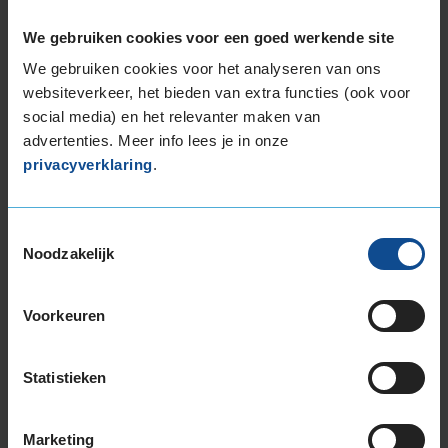
We gebruiken cookies voor een goed werkende site
We gebruiken cookies voor het analyseren van ons
Montage Veilig & Zeker
websiteverkeer, het bieden van extra functies (ook voor
social media) en het relevanter maken van
€ 40,-
Per band
advertenties. Meer info lees je in onze
privacyverklaring
.
Montage
M
Balanceren
B
Toestemmingsselectie
Ventiel of TPMS service
Ve
Noodzakelijk
Stikstof
St
Bandengarantieplan
B
Voorkeuren
Statistieken
Item
1
Marketing