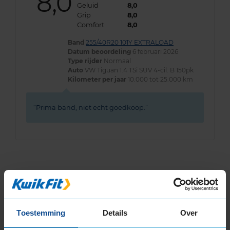
8,0
Geluid
8,0
Grip
8,0
Comfort
8,0
Band
255/40R20 101Y EXTRALOAD
Datum beoordeling
6 februari 2026
Type rijder
Normaal
Auto
VW Tiguan 1.4 TSi SUV 4-cil. B 150pk
Kilometer per jaar
10.000 tot 25.000 km
Prima band, niet echt goedkoop.
Bandenmontagepakketten
Kies je
bandenmaat omvang (inch)
Toestemming
Details
Over