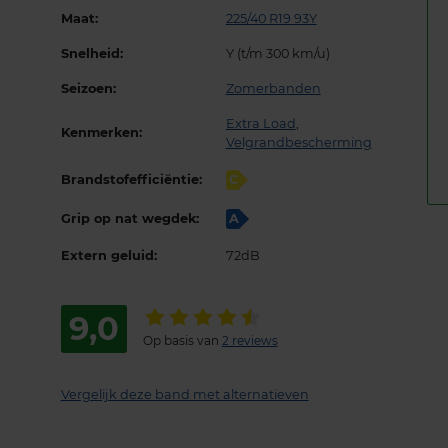
Maat:
225/40 R19 93Y
Snelheid:
Y (t/m 300 km/u)
Seizoen:
Zomerbanden
Extra Load
,
Kenmerken:
Velgrandbescherming
Brandstofefficiëntie:
C
Grip op nat wegdek:
A
Extern geluid:
72dB
9,0
Op basis van
2 reviews
Vergelijk deze band met alternatieven