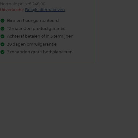
Normale prijs: € 248,00
Uitverkocht:
Bekijk alternatieven
Binnen 1 uur gemonteerd
12 maanden productgarantie
Achteraf betalen of in 3 termijnen
30 dagen omruilgarantie
3 maanden gratis herbalanceren