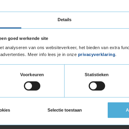
Details
Load (verstevigde band)
een goed werkende site
tuigen die banden met een hoger
vigde banden zijn te herkennen aan het
t analyseren van ons websiteverkeer, het bieden van extra func
advertenties. Meer info lees je in onze
privacyverklaring
.
Extra load in de maat 225 40
Voorkeuren
Statistieken
 load in de maat 225 40 R19 eenvoudig online
spraak in bij jouw KwikFit vestiging.
okies
Selectie toestaan
A
and