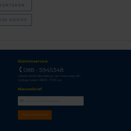
 KENTEKEN
IJK ADVIES
Klantenservice
088 - 5945348
Lokaal tarief. Bereikbaar van maandag t/m
vrijdag tussen 08.00 - 17.30 uur.
Nieuwsbrief
INSCHRIJVEN