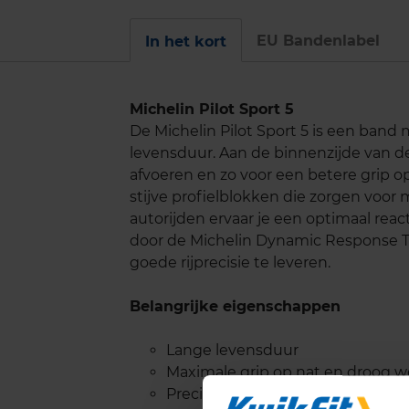
EU Bandenlabel
In het kort
Michelin Pilot Sport 5
De Michelin Pilot Sport 5 is een band 
levensduur. Aan de binnenzijde van d
afvoeren en zo voor een betere grip o
stijve profielblokken die zorgen voor
autorijden ervaar je een optimaal re
door de Michelin Dynamic Response T
goede rijprecisie te leveren.
Belangrijke eigenschappen
Lange levensduur
Maximale grip op nat en droog 
Precies stuurgedrag