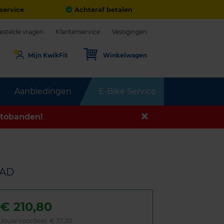
service
Achteraf betalen
estelde vragen
Klantenservice
Vestigingen
Mijn KwikFit
Winkelwagen
Aanbiedingen
E-Bike Service
tobanden!
OAD
€
210,80
Jouw voordeel:
€ 37,20