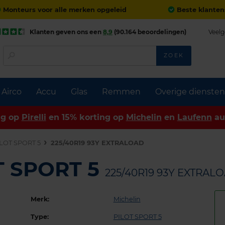
Monteurs voor alle merken opgeleid
Beste klanten
Klanten geven ons een
8,9
(90.164 beoordelingen)
Veelg
ZOEK
Airco
Accu
Glas
Remmen
Overige diensten
ng op
Pirelli
en 15% korting op
Michelin
en
Laufenn
au
LOT SPORT 5
225/40R19 93Y EXTRALOAD
T SPORT 5
225/40R19 93Y EXTRAL
Merk:
Michelin
Type:
PILOT SPORT 5