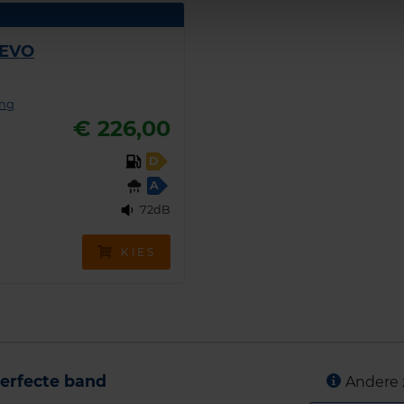
 EVO
ing
€ 226,00
D
A
72dB
KIES
erfecte band
Andere 