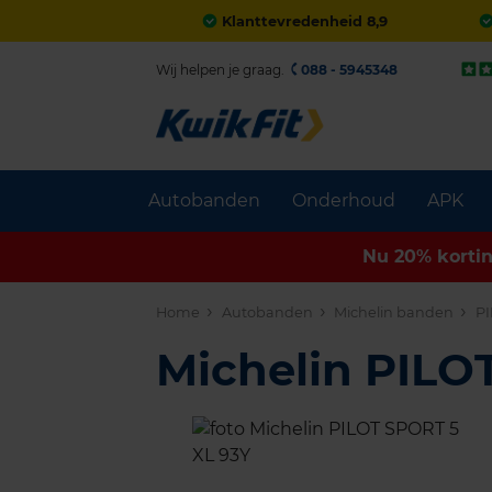
Klanttevredenheid 8,9
Wij helpen je graag.
088 - 5945348
Autobanden
Onderhoud
APK
Nu 20% korti
Home
Autobanden
Michelin banden
PI
Michelin PILO