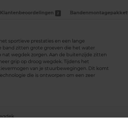
Klantenbeoordelingen
Bandenmontage­pakket
2
met sportieve prestaties en een lange
e band zitten grote groeven die het water
p nat wegdek zorgen. Aan de buitenzijde zitten
 meer grip op droog wegdek. Tijdens het
actievermogen van je stuurbewegingen. Dit komt
echnologie die is ontworpen om een zeer
wegdek