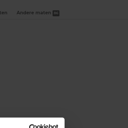
ten
Andere maten
86