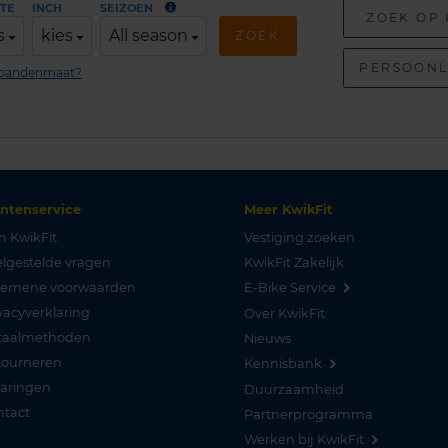
TE
INCH
SEIZOEN
ZOEK OP
s
kies
All season
ZOEK
PERSOONL
n bandenmaat?
antenservice
Meer KwikFit
n KwikFit
Vestiging zoeken
lgestelde vragen
KwikFit Zakelijk
gemene voorwaarden
E-Bike Service
vacyverklaring
Over KwikFit
taalmethoden
Nieuws
tourneren
Kennisbank
varingen
Duurzaamheid
ntact
Partnerprogramma
Werken bij KwikFit