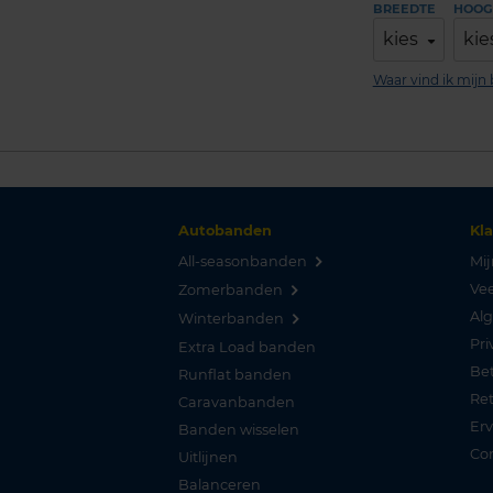
BREEDTE
HOOG
kies
kie
Waar vind ik mij
Autobanden
Kl
All-seasonbanden
Mij
Vee
Zomerbanden
Al
Winterbanden
Pri
Extra Load banden
Be
Runflat banden
Re
Caravanbanden
Er
Banden wisselen
Co
Uitlijnen
Balanceren