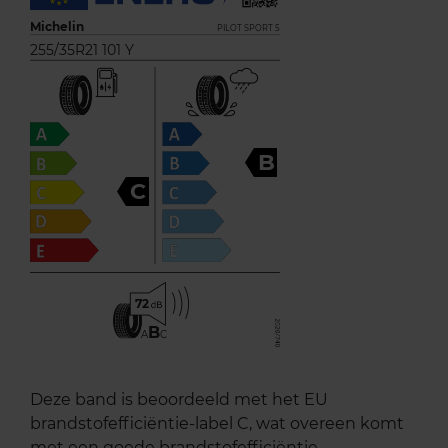
Michelin
PILOT SPORT 5
255/35R21 101 Y
B
C
72
B
A
C
Deze band is beoordeeld met het EU
brandstofefficiëntie-label C, wat overeen komt
met een goede brandstofefficiëntie.