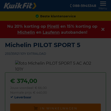
088-5945348
Menu
Achteraf betalen
Nu 20% korting op
Pirelli
en 15% korting op
Michelin
en
Laufenn
autobanden!
Michelin PILOT SPORT 5
255/35R21 101Y EXTRALOAD
€
374,00
Jouw voordeel:
€ 66,00
Normale prijs: € 440,00
Leverbaar
IN WINKELWAGEN