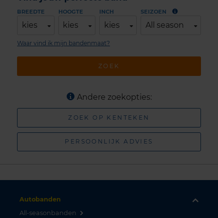
BREEDTE
HOOGTE
INCH
SEIZOEN
kies
kies
kies
All season
Waar vind ik mijn bandenmaat?
ZOEK
Andere zoekopties:
ZOEK OP KENTEKEN
PERSOONLIJK ADVIES
Autobanden
All-seasonbanden