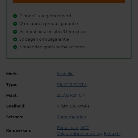
Binnen 1 uur gemonteerd
12 maanden productgarantie
Achteraf betalen of in 3 termijnen
30 dagen omruilgarantie
3 maanden gratis herbalanceren
Merk:
Michelin
Type:
PILOT SPORT 5
Maat:
255/35 R21 101Y
Snelheid:
Y (t/m 300 km/u)
Seizoen:
Zomerbanden
Extra Load
,
AO2
,
Kenmerken:
Velgrandbescherming
,
Extra stil