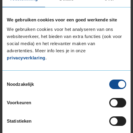
Item
1
We gebruiken cookies voor een goed werkende site
of
3
We gebruiken cookies voor het analyseren van ons
websiteverkeer, het bieden van extra functies (ook voor
social media) en het relevanter maken van
Beschikbare bandenmaten
advertenties. Meer info lees je in onze
privacyverklaring
.
16-inch banden
195/45R16 84W EXTRALOAD
205/45R16 87W EXTRALOAD
Toestemmingsselectie
205/50R16 87W
Noodzakelijk
215/60R16 99V EXTRALOAD
225/50R16 96Y EXTRALOAD
Voorkeuren
17-inch banden
205/40R17 84Y EXTRALOAD
Statistieken
205/45R17 88Y EXTRALOAD
215/40R17 87Y EXTRALOAD