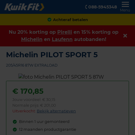
088-5945348
Menu
Achteraf betalen
Nu 20% korting op
Pirelli
en 15% korting op
Michelin
en
Laufenn
autobanden!
Michelin PILOT SPORT 5
205/45R16 87W EXTRALOAD
€
170,85
Jouw voordeel:
€ 30,15
Normale prijs: € 201,00
Uitverkocht:
Bekijk alternatieven
Binnen 1 uur gemonteerd
12 maanden productgarantie