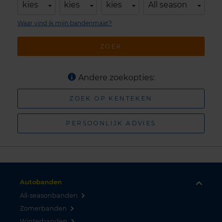
kies
kies
kies
All season
Waar vind ik mijn bandenmaat?
ZOEK
Andere zoekopties:
ZOEK OP KENTEKEN
PERSOONLIJK ADVIES
Autobanden
All-seasonbanden
Zomerbanden
Winterbanden