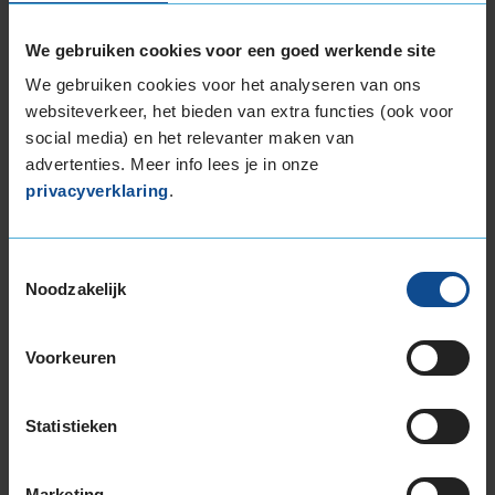
1
of
We gebruiken cookies voor een goed werkende site
3
We gebruiken cookies voor het analyseren van ons
websiteverkeer, het bieden van extra functies (ook voor
social media) en het relevanter maken van
Beschikbare bandenmaten
advertenties. Meer info lees je in onze
16-inch banden
privacyverklaring
.
195/45R16 84W EXTRALOAD
205/50R16 87W
215/60R16 99V EXTRALOAD
Toestemmingsselectie
Noodzakelijk
225/50R16 96Y EXTRALOAD
17-inch banden
205/40R17 84Y EXTRALOAD
Voorkeuren
205/45R17 88Y EXTRALOAD
215/40R17 87Y EXTRALOAD
Statistieken
215/45R17 91Y EXTRALOAD
215/50R17 95Y EXTRALOAD
Marketing