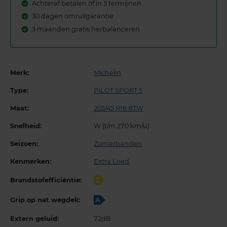
Achteraf betalen of in 3 termijnen
30 dagen omruilgarantie
3 maanden gratis herbalanceren
Merk:
Michelin
Type:
PILOT SPORT 5
Maat:
205/45 R16 87W
Snelheid:
W (t/m 270 km/u)
Seizoen:
Zomerbanden
Kenmerken:
Extra Load
Brandstofefficiëntie:
C
Grip op nat wegdek:
A
Extern geluid:
72dB