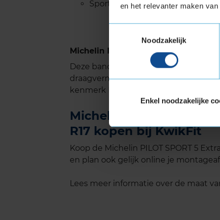
Sportieve band
en het relevanter maken van 
Toestemmingsselectie
Noodzakelijk
Michelin PILOT SPORT 5 met Extra 
Deze band is ook geschikt voor voer
draagvermogen nodig hebben. Verste
kenmerk Extra Load.
Enkel noodzakelijke co
Michelin PILOT SPORT 5 
R17 kopen bij KwikFit
Koop de Michelin PILOT SPORT 5 Extra
en plan ook gelijk online je montageaf
Lees meer informatie over de maat v