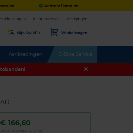
service
Achteraf betalen
estelde vragen
Klantenservice
Vestigingen
Mijn KwikFit
Winkelwagen
Aanbiedingen
E-Bike Service
tobanden!
OAD
€
166,60
Jouw voordeel:
€ 29,40