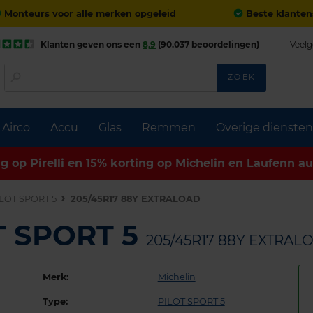
Monteurs voor alle merken opgeleid
Beste klanten
Klanten geven ons een
8,9
(90.037 beoordelingen)
Veelg
ZOEK
Airco
Accu
Glas
Remmen
Overige diensten
ng op
Pirelli
en 15% korting op
Michelin
en
Laufenn
au
LOT SPORT 5
205/45R17 88Y EXTRALOAD
T SPORT 5
205/45R17 88Y EXTRAL
Merk:
Michelin
Type:
PILOT SPORT 5