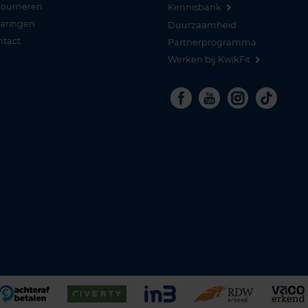
tourneren
Kennisbank
varingen
Duurzaamheid
ntact
Partnerprogramma
Werken bij KwikFit
Facebook
Youtube
Instagra
Tikto