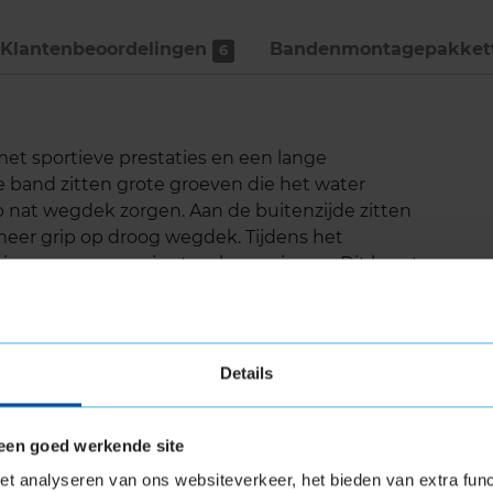
Klantenbeoordelingen
Bandenmontage­pakket
6
met sportieve prestaties en een lange
e band zitten grote groeven die het water
p nat wegdek zorgen. Aan de buitenzijde zitten
 meer grip op droog wegdek. Tijdens het
actievermogen van je stuurbewegingen. Dit komt
echnologie die is ontworpen om een zeer
Details
een goed werkende site
wegdek
t analyseren van ons websiteverkeer, het bieden van extra func