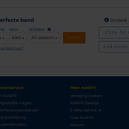
erfecte band
Andere 
TE
INCH
SEIZOEN
ZOEK OP
s
kies
All season
ZOEK
PERSOONL
n bandenmaat?
antenservice
Meer KwikFit
n KwikFit
Vestiging zoeken
lgestelde vragen
KwikFit Zakelijk
gemene voorwaarden
E-Bike Service
vacyverklaring
Over KwikFit
taalmethoden
Nieuws