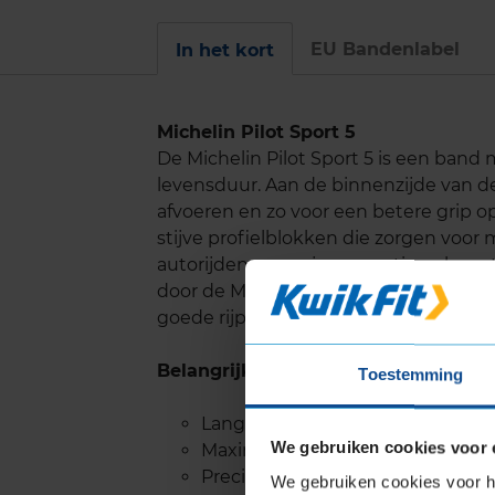
EU Bandenlabel
In het kort
Michelin Pilot Sport 5
De Michelin Pilot Sport 5 is een band 
levensduur. Aan de binnenzijde van d
afvoeren en zo voor een betere grip o
stijve profielblokken die zorgen voor
autorijden ervaar je een optimaal re
door de Michelin Dynamic Response T
goede rijprecisie te leveren.
Belangrijke eigenschappen
Toestemming
Lange levensduur
We gebruiken cookies voor 
Maximale grip op nat en droog 
Precies stuurgedrag
We gebruiken cookies voor he