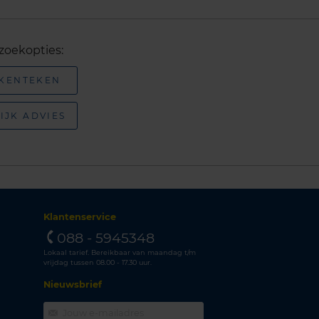
zoekopties:
 KENTEKEN
IJK ADVIES
Klantenservice
088 - 5945348
Lokaal tarief. Bereikbaar van maandag t/m
vrijdag tussen 08.00 - 17.30 uur.
Nieuwsbrief