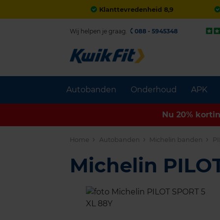
Klanttevredenheid 8,9
Wij helpen je graag.
088 - 5945348
Autobanden
Onderhoud
APK
Nu 20% korti
Home
Autobanden
Michelin banden
PI
Michelin PILO