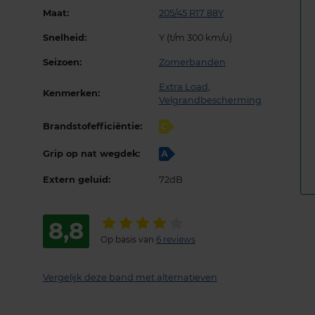
Maat:
205/45 R17 88Y
Snelheid:
Y (t/m 300 km/u)
Seizoen:
Zomerbanden
Extra Load
,
Kenmerken:
Velgrandbescherming
Brandstofefficiëntie:
C
Grip op nat wegdek:
A
Extern geluid:
72dB
8,8
Op basis van
6 reviews
Vergelijk deze band met alternatieven