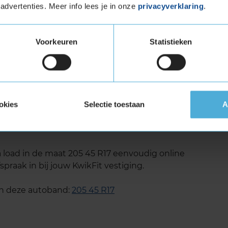
advertenties. Meer info lees je in onze
privacyverklaring
.
Voorkeuren
Statistieken
Load (verstevigde band)
tuigen die banden met een hoger
vigde banden zijn te herkennen aan het
okies
Selectie toestaan
A
Extra load in de maat 205 45
 load in de maat 205 45 R17 eenvoudig online
spraak in bij jouw KwikFit vestiging.
an deze autoband:
205 45 R17