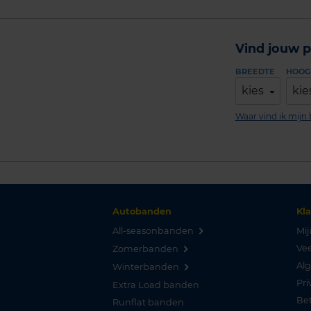
Vind jouw p
BREEDTE
HOOG
kies
kie
Waar vind ik mij
Autobanden
Kl
All-seasonbanden
Mij
Vee
Zomerbanden
Al
Winterbanden
Pri
Extra Load banden
Be
Runflat banden