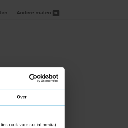
ten
Andere maten
86
Over
ties (ook voor social media)