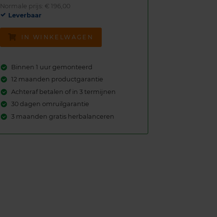
Normale prijs: € 196,00
Leverbaar
IN WINKELWAGEN
Binnen 1 uur gemonteerd
12 maanden productgarantie
Achteraf betalen of in 3 termijnen
30 dagen omruilgarantie
3 maanden gratis herbalanceren