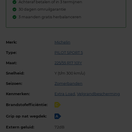
Achteraf betalen of in 3 termijnen
30 dagen omruilgarantie
3 maanden gratis herbalanceren
Merk:
Michelin
Type:
PILOT SPORT 5
Maat:
225/55 R17 101Y
Snelheid:
Y (t/m 300 km/u)
Seizoen:
Zomerbanden
Kenmerken:
Extra Load
,
Velgrandbescherming
Brandstofefficiëntie:
C
Grip op nat wegdek:
A
Extern geluid:
72dB