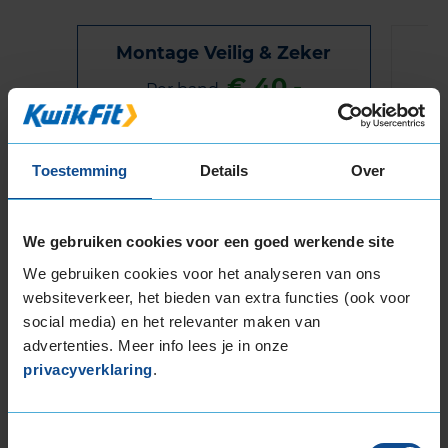
Montage Veilig & Zeker
€ 40,-
Per band
Montage
M
Toestemming
Details
Over
Balanceren
B
Ventiel of TPMS service
Ve
We gebruiken cookies voor een goed werkende site
Stikstof
St
We gebruiken cookies voor het analyseren van ons
Bandengarantieplan
B
websiteverkeer, het bieden van extra functies (ook voor
social media) en het relevanter maken van
advertenties. Meer info lees je in onze
privacyverklaring
.
Item
1
of
Toestemmingsselectie
3