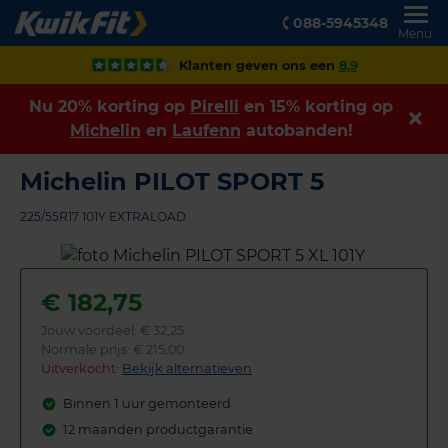
088-5945348
Menu
Klanten geven ons een
8,9
Nu 20% korting op
Pirelli
en 15% korting op
Michelin
en
Laufenn
autobanden!
Michelin PILOT SPORT 5
225/55R17 101Y EXTRALOAD
€
182,75
Jouw voordeel:
€ 32,25
Normale prijs: € 215,00
Uitverkocht:
Bekijk alternatieven
Binnen 1 uur gemonteerd
12 maanden productgarantie