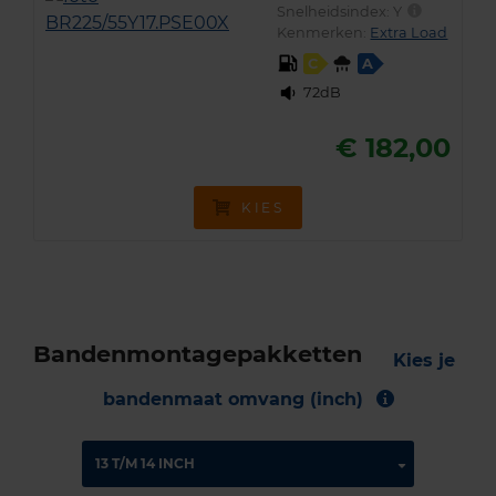
Snelheidsindex:
Y
Kenmerken:
Extra Load
C
A
72dB
€ 182,00
KIES
Bandenmontagepakketten
Kies je
bandenmaat omvang (inch)