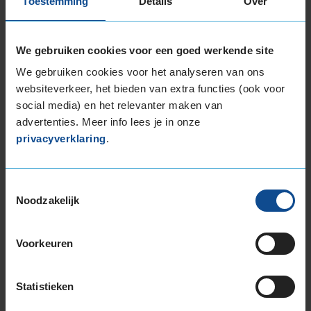
Toestemming
Details
Over
bandenmaat omvang (inch)
We gebruiken cookies voor een goed werkende site
We gebruiken cookies voor het analyseren van ons
websiteverkeer, het bieden van extra functies (ook voor
social media) en het relevanter maken van
Montage Veilig & Zeker
advertenties. Meer info lees je in onze
€ 40,-
Per band
privacyverklaring
.
Montage
M
Toestemmingsselectie
Balanceren
B
Noodzakelijk
Ventiel of TPMS service
Ve
Voorkeuren
Stikstof
St
Bandengarantieplan
B
Statistieken