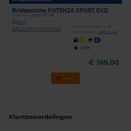
Bridgestone POTENZA SPORT EVO
Zomerband
225/50 R17 98Y
Snelheidsindex:
Y
Kenmerken:
Extra Load
C
A
72dB
€ 169,00
KIES
Klantbeoordelingen