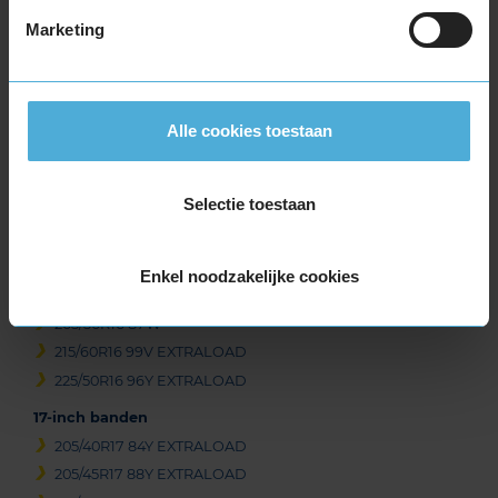
Marketing
Item
1
of
3
Alle cookies toestaan
Beschikbare bandenmaten
Selectie toestaan
16-inch banden
195/45R16 84W EXTRALOAD
Enkel noodzakelijke cookies
205/45R16 87W EXTRALOAD
205/50R16 87W
215/60R16 99V EXTRALOAD
225/50R16 96Y EXTRALOAD
17-inch banden
205/40R17 84Y EXTRALOAD
205/45R17 88Y EXTRALOAD