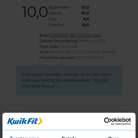
10,0
Algemeen
10,0
Geluid
10,0
Grip
9,0
Comfort
10,0
Band
225/50R17 98Y EXTRALOAD
Datum beoordeling
9 februari 2023
Type rijder
Normaal
Auto
SKODA Yeti 1.2 TSi SUV 4-cil. B 105pk
Kilometer per jaar
0 tot 10.000 km
Echt super tevreden, heerlijk stil en het sturen
voelt zeer prettig en vertrouwd aan. Erg blij
met deze keuze!
Bandenmontagepakketten
Kies je