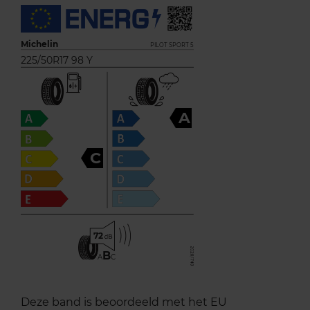
Michelin
PILOT SPORT 5
225/50R17 98 Y
A
C
72
B
A
C
Deze band is beoordeeld met het EU