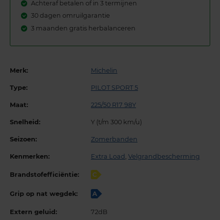
Achteraf betalen of in 3 termijnen
30 dagen omruilgarantie
3 maanden gratis herbalanceren
Merk:
Michelin
Type:
PILOT SPORT 5
Maat:
225/50 R17 98Y
Snelheid:
Y (t/m 300 km/u)
Seizoen:
Zomerbanden
Kenmerken:
Extra Load
,
Velgrandbescherming
Brandstofefficiëntie:
C
Grip op nat wegdek:
A
Extern geluid:
72dB