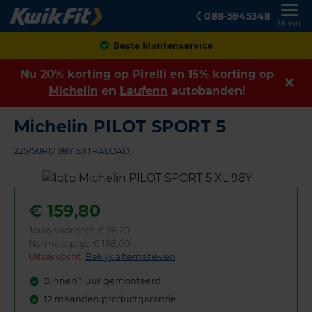
088-5945348
Menu
Achteraf betalen
Nu 20% korting op
Pirelli
en 15% korting op
Michelin
en
Laufenn
autobanden!
Michelin PILOT SPORT 5
225/50R17 98Y EXTRALOAD
€
159,80
Jouw voordeel:
€ 28,20
Normale prijs: € 188,00
Uitverkocht:
Bekijk alternatieven
Binnen 1 uur gemonteerd
12 maanden productgarantie