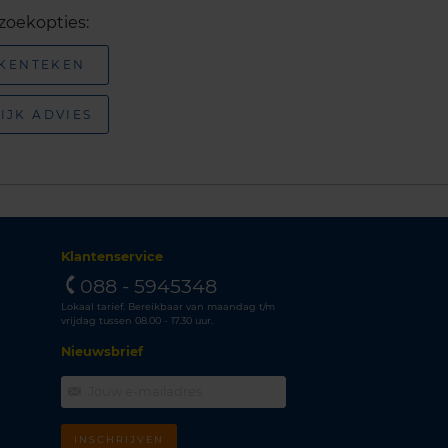
zoekopties:
 KENTEKEN
IJK ADVIES
Klantenservice
088 - 5945348
Lokaal tarief. Bereikbaar van maandag t/m
vrijdag tussen 08.00 - 17.30 uur.
Nieuwsbrief
INSCHRIJVEN