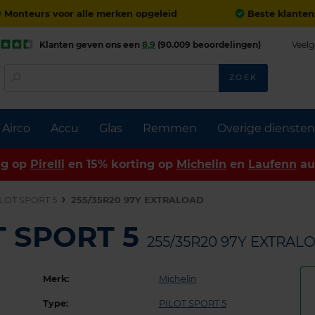
Monteurs voor alle merken opgeleid
Beste klanten
Klanten geven ons een
8,9
(90.009 beoordelingen)
Veelg
ZOEK
Airco
Accu
Glas
Remmen
Overige diensten
ng op
Pirelli
en 15% korting op
Michelin
en
Laufenn
au
LOT SPORT 5
255/35R20 97Y EXTRALOAD
T SPORT 5
255/35R20 97Y EXTRAL
Merk:
Michelin
Type:
PILOT SPORT 5