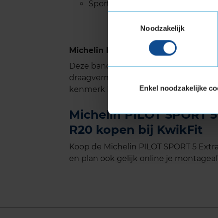
Sportieve band
Toestemmingsselectie
Noodzakelijk
Michelin PILOT SPORT 5 met Extra 
Deze band is ook geschikt voor voer
draagvermogen nodig hebben. Verste
Enkel noodzakelijke co
kenmerk Extra Load.
Michelin PILOT SPORT 5 
R20 kopen bij KwikFit
Koop de Michelin PILOT SPORT 5 Extra
en plan ook gelijk online je montageaf