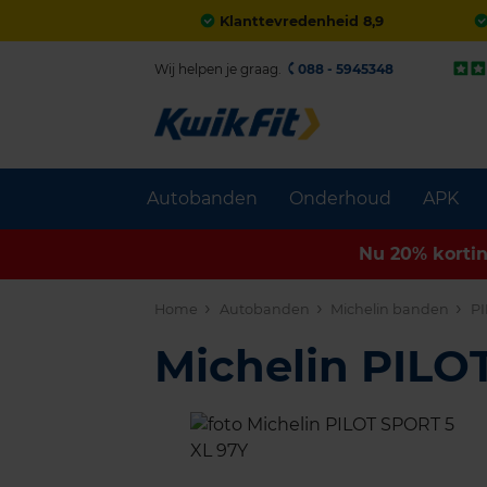
Klanttevredenheid 8,9
Wij helpen je graag.
088 - 5945348
Autobanden
Onderhoud
APK
Nu 20% korti
Home
Autobanden
Michelin banden
PI
Michelin PILO