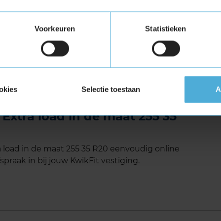
Voorkeuren
Statistieken
Load (verstevigde band)
tuigen die banden met een hoger
vigde banden zijn te herkennen aan het
okies
Selectie toestaan
A
Extra load in de maat 255 35
 load in de maat 255 35 R20 eenvoudig online
spraak in bij jouw KwikFit vestiging.