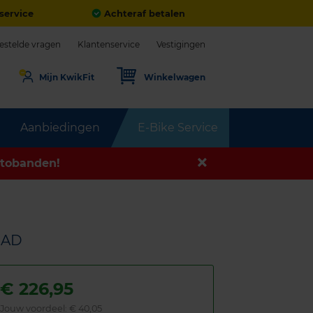
service
Achteraf betalen
estelde vragen
Klantenservice
Vestigingen
Mijn KwikFit
Winkelwagen
Aanbiedingen
E-Bike Service
tobanden!
OAD
€
226,95
Jouw voordeel:
€ 40,05