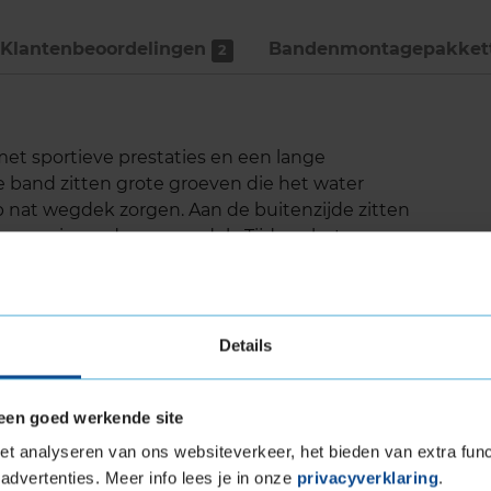
Klantenbeoordelingen
Bandenmontage­pakket
2
met sportieve prestaties en een lange
e band zitten grote groeven die het water
p nat wegdek zorgen. Aan de buitenzijde zitten
 meer grip op droog wegdek. Tijdens het
actievermogen van je stuurbewegingen. Dit komt
echnologie die is ontworpen om een zeer
Details
een goed werkende site
wegdek
t analyseren van ons websiteverkeer, het bieden van extra func
advertenties. Meer info lees je in onze
privacyverklaring
.