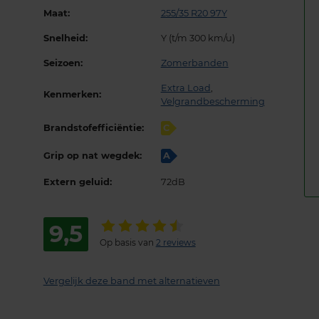
Maat:
255/35 R20 97Y
Snelheid:
Y (t/m 300 km/u)
Seizoen:
Zomerbanden
Extra Load
,
Kenmerken:
Velgrandbescherming
Brandstofefficiëntie:
C
Grip op nat wegdek:
A
Extern geluid:
72dB
9,5
Op basis van
2 reviews
Vergelijk deze band met alternatieven