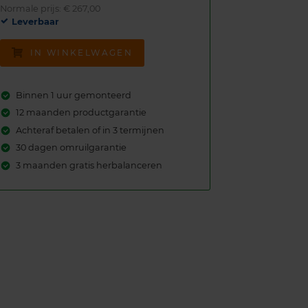
Normale prijs: € 267,00
Leverbaar
IN WINKELWAGEN
Binnen 1 uur gemonteerd
12 maanden productgarantie
Achteraf betalen of in 3 termijnen
30 dagen omruilgarantie
3 maanden gratis herbalanceren