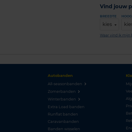
Vind jouw p
BREEDTE
HOOG
kies
kie
Waar vind ik mij
Autobanden
Kl
All-seasonbanden
Mij
Vee
Zomerbanden
Al
Winterbanden
Pri
Extra Load banden
Be
Runflat banden
Re
Caravanbanden
Er
Banden wisselen