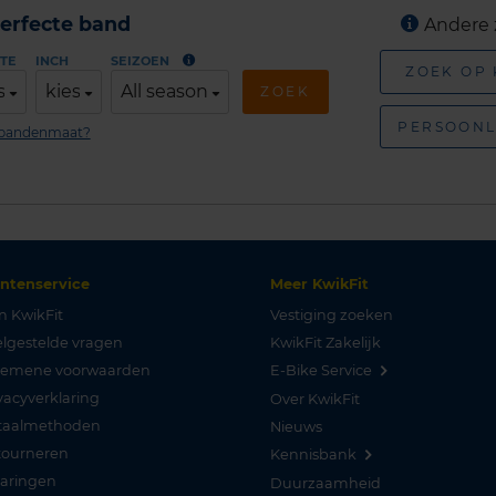
erfecte band
Andere 
TE
INCH
SEIZOEN
ZOEK OP
s
kies
All season
ZOEK
PERSOONL
n bandenmaat?
antenservice
Meer KwikFit
n KwikFit
Vestiging zoeken
lgestelde vragen
KwikFit Zakelijk
gemene voorwaarden
E-Bike Service
vacyverklaring
Over KwikFit
taalmethoden
Nieuws
tourneren
Kennisbank
varingen
Duurzaamheid