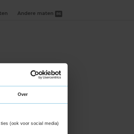
ten
Andere maten
86
Over
ties (ook voor social media)