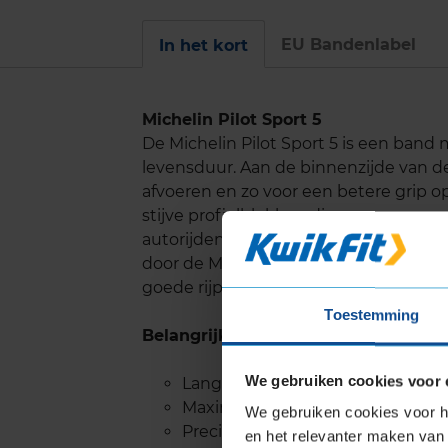
EU Bandenlabel
In het kort
Michelin Pilot Sport 5
De Michelin Pilot Sport 5 is een band 
levensduur. Aan de binnenzijde van d
afvoeren en zo voor een betere grip o
stijve profielblokken die zorgen voor
autorijden ervaar je een optimaal re
door de Michelin Dynamic Response T
goede rijprecisie te leveren.
Toestemming
Belangrijke eigenschappen
We gebruiken cookies voor 
Lange levensduur
Maximale grip op nat en droog 
We gebruiken cookies voor he
Precies stuurgedrag
en het relevanter maken van 