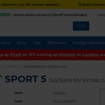
Monteurs voor alle merken opgeleid
Beste klanten
Klanten geven ons een
8,9
(90.007 beoordelingen)
Veelg
ZOEK
Airco
Accu
Glas
Remmen
Overige diensten
ng op
Pirelli
en 15% korting op
Michelin
en
Laufenn
au
LOT SPORT 5
245/35R19 93Y EXTRALOAD
T SPORT 5
245/35R19 93Y EXTRAL
Merk:
Michelin
Type:
PILOT SPORT 5