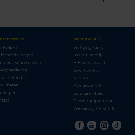
antenservice
Meer KwikFit
n KwikFit
Vestiging zoeken
lgestelde vragen
KwikFit Zakelijk
gemene voorwaarden
E-Bike Service
vacyverklaring
Over KwikFit
taalmethoden
Nieuws
tourneren
Kennisbank
varingen
Duurzaamheid
ntact
Partnerprogramma
Werken bij KwikFit
Facebook
Youtube
Instagra
Tikto