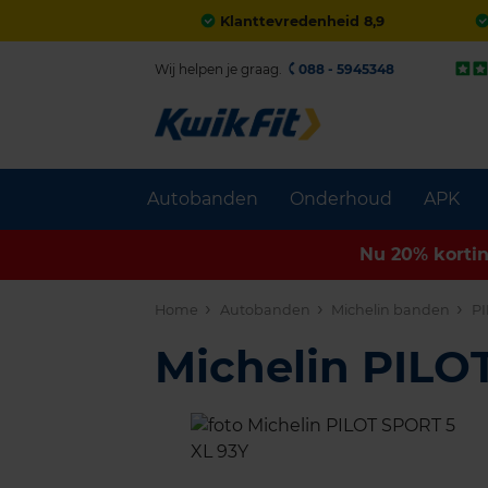
Klanttevredenheid 8,9
Wij helpen je graag.
088 - 5945348
Autobanden
Onderhoud
APK
Nu 20% korti
Home
Autobanden
Michelin banden
PI
Michelin PILO