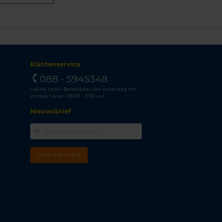
Klantenservice
088 - 5945348
Lokaal tarief. Bereikbaar van maandag t/m
vrijdag tussen 08.00 - 17.30 uur.
Nieuwsbrief
INSCHRIJVEN
m
k