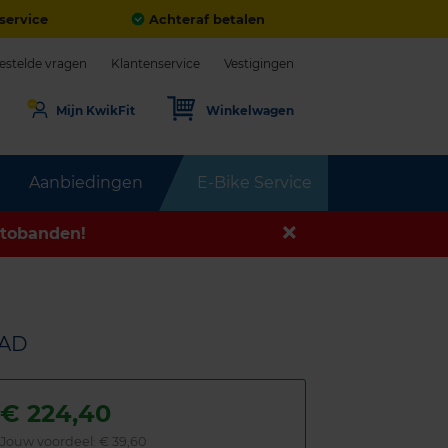
service
Achteraf betalen
estelde vragen
Klantenservice
Vestigingen
Mijn KwikFit
Winkelwagen
Aanbiedingen
E-Bike Service
tobanden!
OAD
€
224,40
Jouw voordeel:
€ 39,60