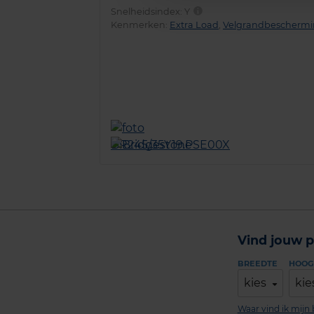
Snelheidsindex:
Y
Kenmerken:
Extra Load
,
Velgrandbescherm
Vind jouw p
BREEDTE
HOOG
kies
kie
Waar vind ik mij