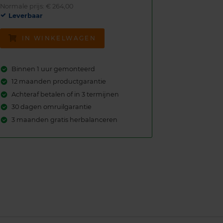
Normale prijs: € 264,00
Leverbaar
IN WINKELWAGEN
Binnen 1 uur gemonteerd
12 maanden productgarantie
Achteraf betalen of in 3 termijnen
30 dagen omruilgarantie
3 maanden gratis herbalanceren