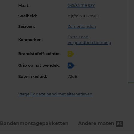
Maat:
245/35 R19 93Y
Snelheid:
Y (t/m 300 km/u)
Seizoen:
Zomerbanden
Extra Load
,
Kenmerken:
Velgrandbescherming
Brandstofefficiëntie:
C
Grip op nat wegdek:
A
Extern geluid:
72dB
Vergelijk deze band met alternatieven
Bandenmontage­pakketten
Andere maten
86