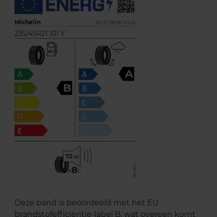
Michelin
PILOT SPORT 4 SUV
235/45R21 101 Y
A
B
72
B
A
C
Deze band is beoordeeld met het EU
brandstofefficiëntie-label B, wat overeen komt