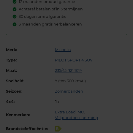
12 maanden productgarantie
Achteraf betalen of in 3 termijnen
30 dagen omruilgarantie
3 maanden gratis herbalanceren
Merk:
Michelin
Type:
PILOT SPORT 4 SUV
Maat:
235/45 R21 101Y
Snelheid:
Y (t/m 300 km/u)
Seizoen:
Zomerbanden
4x4:
Ja
Extra Load
,
MO
,
Kenmerken:
Velgrandbescherming
Brandstofefficiëntie:
B