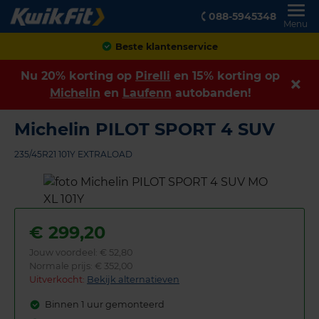
088-5945348
Menu
Achteraf betalen
Nu 20% korting op
Pirelli
en 15% korting op
Michelin
en
Laufenn
autobanden!
Michelin PILOT SPORT 4 SUV
235/45R21 101Y EXTRALOAD
€
299,20
Jouw voordeel:
€ 52,80
Normale prijs: € 352,00
Uitverkocht:
Bekijk alternatieven
Binnen 1 uur gemonteerd