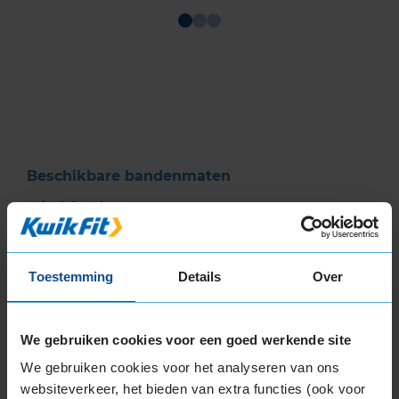
Item
1
of
3
Beschikbare bandenmaten
17-inch banden
225/65R17 106V EXTRALOAD
235/65R17 108W EXTRALOAD
Toestemming
Details
Over
18-inch banden
225/60R18 100V
235/50R18 97V RUNFLAT
We gebruiken cookies voor een goed werkende site
235/50R18 97V RUNFLAT
We gebruiken cookies voor het analyseren van ons
235/60R18 103V
websiteverkeer, het bieden van extra functies (ook voor
235/60R18 107V EXTRALOAD