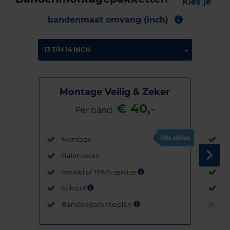
Kies je
bandenmaat omvang (inch)
Montage Veilig & Zeker
€ 40,-
Per band
Montage
M
Balanceren
B
Ventiel of TPMS service
Ve
Stikstof
St
Bandengarantieplan
B