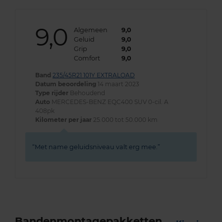
9,0
Algemeen
9,0
Geluid
9,0
Grip
9,0
Comfort
9,0
Band
235/45R21 101Y EXTRALOAD
Datum beoordeling
14 maart 2023
Type rijder
Behoudend
Auto
MERCEDES-BENZ EQC400 SUV 0-cil. A
408pk
Kilometer per jaar
25.000 tot 50.000 km
Met name geluidsniveau valt erg mee.
Bandenmontagepakketten