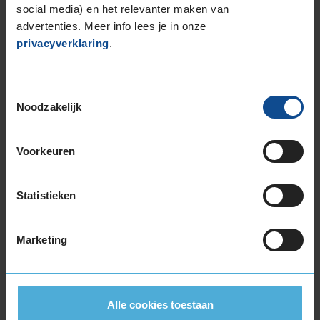
social media) en het relevanter maken van
235/60R18 107W EXTRALOAD
advertenties. Meer info lees je in onze
235/60R18 107W EXTRALOAD
privacyverklaring
.
235/65R18 110H EXTRALOAD
255/55R18 109Y EXTRALOAD
255/60R18 112W EXTRALOAD
Toestemmingsselectie
265/60R18 110V
Noodzakelijk
19-inch banden
225/55R19 99V
Voorkeuren
235/45R19 95V RUNFLAT
235/50R19 103Y EXTRALOAD
Statistieken
235/50R19 99V
235/50R19 99W RUNFLAT
235/55R19 101V
Marketing
235/55R19 101V RUNFLAT
235/55R19 101V RUNFLAT
235/55R19 101Y
Alle cookies toestaan
235/55R19 105W EXTRALOAD