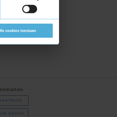
lle cookies toestaan
zoekopties:
 KENTEKEN
IJK ADVIES