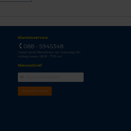
Klantenservice
088 - 5945348
Lokaal tarief. Bereikbaar van maandag t/m
vrijdag tussen 08.00 - 17.30 uur.
Nieuwsbrief
INSCHRIJVEN
m
k