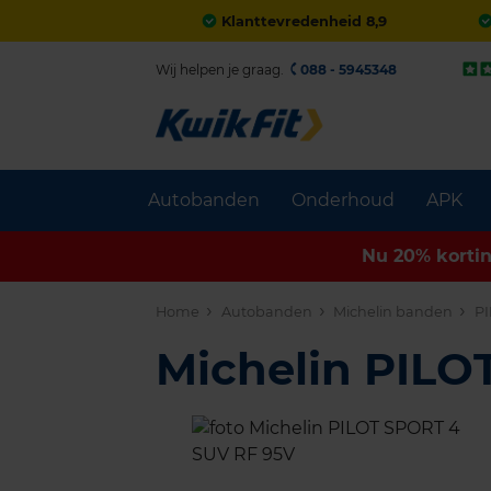
Klanttevredenheid 8,9
Wij helpen je graag.
088 - 5945348
Autobanden
Onderhoud
APK
Nu 20% korti
Home
Autobanden
Michelin banden
PI
Michelin PIL