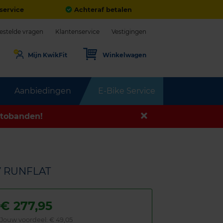
service
Achteraf betalen
estelde vragen
Klantenservice
Vestigingen
Mijn KwikFit
Winkelwagen
Aanbiedingen
E-Bike Service
tobanden!
V RUNFLAT
€
277,95
Jouw voordeel:
€ 49,05