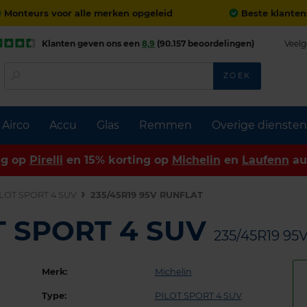
Monteurs voor alle merken opgeleid
Beste klanten
Klanten geven ons een
8,9
(90.157 beoordelingen)
Veelg
ZOEK
Airco
Accu
Glas
Remmen
Overige diensten
ng op
Pirelli
en 15% korting op
Michelin
en
Laufenn
au
LOT SPORT 4 SUV
235/45R19 95V RUNFLAT
OT SPORT 4 SUV
235/45R19 95
Merk:
Michelin
Type:
PILOT SPORT 4 SUV