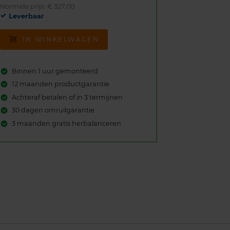
Normale prijs: € 327,00
Leverbaar
IN WINKELWAGEN
Binnen 1 uur gemonteerd
12 maanden productgarantie
Achteraf betalen of in 3 termijnen
30 dagen omruilgarantie
3 maanden gratis herbalanceren