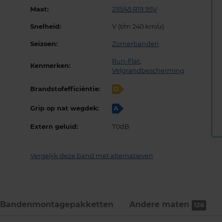
Maat:
235/45 R19 95V
Snelheid:
V (t/m 240 km/u)
Seizoen:
Zomerbanden
Run-Flat
,
Kenmerken:
Velgrandbescherming
Brandstofefficiëntie:
D
Grip op nat wegdek:
A
Extern geluid:
70dB
Vergelijk deze band met alternatieven
Bandenmontage­pakketten
Andere maten
126