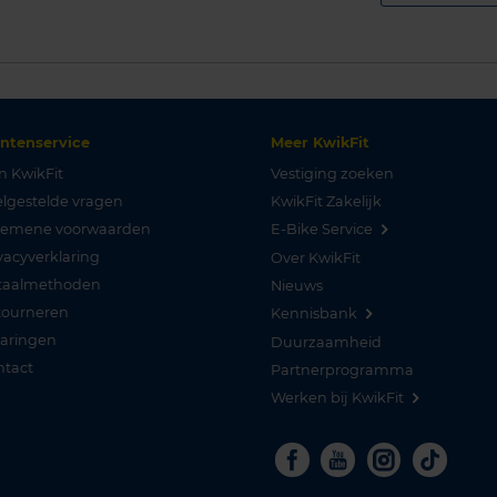
antenservice
Meer KwikFit
n KwikFit
Vestiging zoeken
lgestelde vragen
KwikFit Zakelijk
gemene voorwaarden
E-Bike Service
vacyverklaring
Over KwikFit
taalmethoden
Nieuws
tourneren
Kennisbank
varingen
Duurzaamheid
ntact
Partnerprogramma
Werken bij KwikFit
Facebook
Youtube
Instagra
Tikto