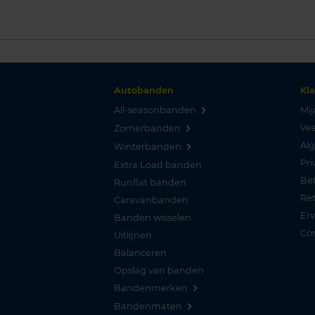
Autobanden
Kl
All-seasonbanden
Mij
Vee
Zomerbanden
Al
Winterbanden
Pri
Extra Load banden
Be
Runflat banden
Re
Caravanbanden
Er
Banden wisselen
Co
Uitlijnen
Balanceren
Opslag van banden
Bandenmerken
Bandenmaten