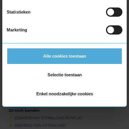
235/60R19 107V EXTRALOAD
Statistieken
245/50R19 105W EXTRALOAD
245/50R19 105W EXTRALOAD RUNFLAT
255/45R19 100V
Marketing
255/50R19 103W
255/50R19 103Y
255/50R19 107Y EXTRALOAD
Alle cookies toestaan
255/55R19 111V EXTRALOAD
255/55R19 111Y EXTRALOAD
265/50R19 110Y EXTRALOAD
Selectie toestaan
275/50R19 112Y EXTRALOAD
275/55R19 111W
Enkel noodzakelijke cookies
285/45R19 111W EXTRALOAD
295/45R19 113Y EXTRALOAD
20-inch banden
225/40R20 94Y EXTRALOAD RUNFLAT
235/45R20 100V EXTRALOAD