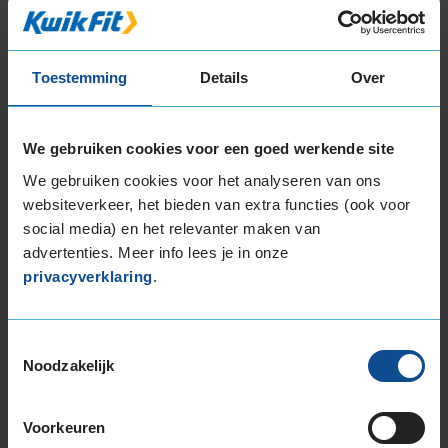
235/60R18 107W EXTRALOAD
235/60R18 107W EXTRALOAD
235/65R18 110H EXTRALOAD
Toestemming
Details
Over
255/55R18 109Y EXTRALOAD
255/60R18 112W EXTRALOAD
265/60R18 110V
We gebruiken cookies voor een goed werkende site
19-inch banden
We gebruiken cookies voor het analyseren van ons
225/55R19 99V
websiteverkeer, het bieden van extra functies (ook voor
235/45R19 95V RUNFLAT
social media) en het relevanter maken van
235/50R19 103Y EXTRALOAD
advertenties. Meer info lees je in onze
235/50R19 99V
privacyverklaring
.
235/50R19 99W RUNFLAT
235/55R19 101V
235/55R19 101V RUNFLAT
Toestemmingsselectie
Noodzakelijk
235/55R19 101V RUNFLAT
235/55R19 101Y
235/55R19 105W EXTRALOAD
Voorkeuren
235/55R19 105Y EXTRALOAD