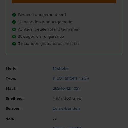
Binnen 1 uur gemonteerd
12 maanden productgarantie
Achteraf betalen of in 3 termijnen
30 dagen omruilgarantie
3 maanden gratis herbalanceren
Merk:
Michelin
Type:
PILOT SPORT 4 SUV
Maat:
265/40 R21 105Y
Snelheid:
Y (t/m 300 km/u)
Seizoen:
Zomerbanden
4x4:
Ja