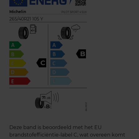
Michelin
PILOT SPORT 4 SUV
265/40R21 105 Y
B
C
71
B
A
C
Deze band is beoordeeld met het EU
brandstofefficiëntie-label C, wat overeen komt