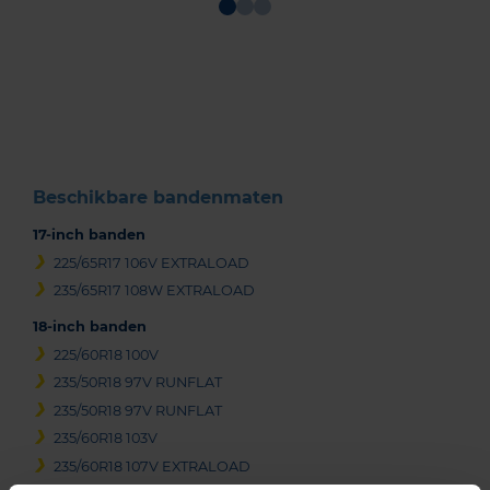
Item
1
of
3
Beschikbare bandenmaten
17-inch banden
225/65R17 106V EXTRALOAD
235/65R17 108W EXTRALOAD
18-inch banden
225/60R18 100V
235/50R18 97V RUNFLAT
235/50R18 97V RUNFLAT
235/60R18 103V
235/60R18 107V EXTRALOAD