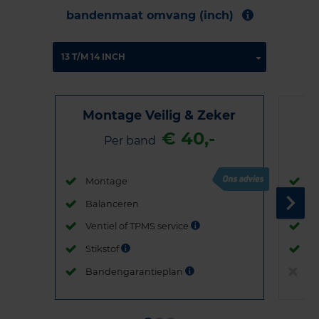
bandenmaat omvang (inch)
Montage Veilig & Zeker
€ 40,-
Per band
Montage
M
Balanceren
B
Ventiel of TPMS service
Ve
Stikstof
St
Bandengarantieplan
B