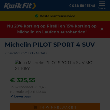
088-5945348
Menu
Achteraf betalen
Nu 20% korting op
Pirelli
en 15% korting op
Michelin
en
Laufenn
autobanden!
Michelin PILOT SPORT 4 SUV
265/40R21 105Y EXTRALOAD
€
325,55
Jouw voordeel:
€ 57,45
Normale prijs: € 383,00
Leverbaar
IN WINKELWAGEN