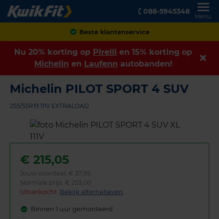
088-5945348
Menu
Achteraf betalen
Nu 20% korting op
Pirelli
en 15% korting op
Michelin
en
Laufenn
autobanden!
Michelin PILOT SPORT 4 SUV
255/55R19 111V EXTRALOAD
€
215,05
Jouw voordeel:
€ 37,95
Normale prijs: € 253,00
Uitverkocht:
Bekijk alternatieven
Binnen 1 uur gemonteerd