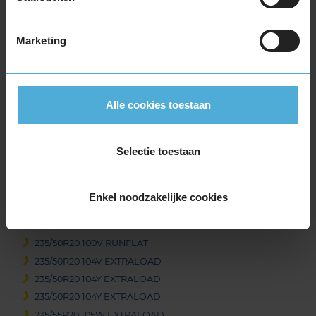
255/45R19 100V
255/50R19 103W
Marketing
255/50R19 103Y
255/50R19 107Y EXTRALOAD
255/55R19 111Y EXTRALOAD
265/50R19 110Y EXTRALOAD
Alle cookies toestaan
275/50R19 112Y EXTRALOAD
275/55R19 111W
285/45R19 111W EXTRALOAD
Selectie toestaan
295/45R19 113Y EXTRALOAD
20-inch banden
Enkel noodzakelijke cookies
225/40R20 94Y EXTRALOAD RUNFLAT
235/45R20 100V EXTRALOAD
235/50R20 100V RUNFLAT
235/50R20 104V EXTRALOAD
235/50R20 104Y EXTRALOAD
235/50R20 104Y EXTRALOAD
235/55R20 105W EXTRALOAD