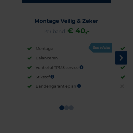
Montage Veilig & Zeker
€ 40,-
Per band
Montage
M
Balanceren
B
Ventiel of TPMS service
Ve
Stikstof
St
Bandengarantieplan
B
Item
1
of