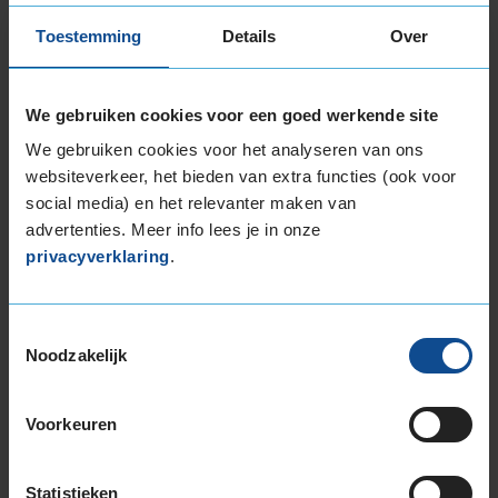
255/60R18 112W EXTRALOAD
Toestemming
Details
Over
265/60R18 110V
19-inch banden
225/55R19 99V
We gebruiken cookies voor een goed werkende site
235/45R19 95V RUNFLAT
We gebruiken cookies voor het analyseren van ons
235/50R19 103Y EXTRALOAD
websiteverkeer, het bieden van extra functies (ook voor
235/50R19 99V
social media) en het relevanter maken van
235/50R19 99W RUNFLAT
advertenties. Meer info lees je in onze
235/55R19 101V
privacyverklaring
.
235/55R19 101V RUNFLAT
235/55R19 101V RUNFLAT
Toestemmingsselectie
235/55R19 101Y
Noodzakelijk
235/55R19 105W EXTRALOAD
235/55R19 105Y EXTRALOAD
235/60R19 107V EXTRALOAD
Voorkeuren
245/50R19 105W EXTRALOAD
245/50R19 105W EXTRALOAD RUNFLAT
Statistieken