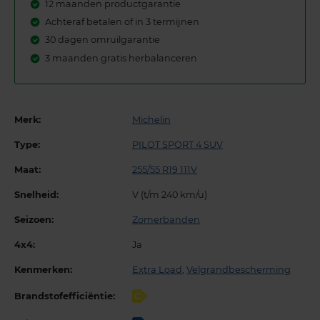
12 maanden productgarantie
Achteraf betalen of in 3 termijnen
30 dagen omruilgarantie
3 maanden gratis herbalanceren
Merk:
Michelin
Type:
PILOT SPORT 4 SUV
Maat:
255/55 R19 111V
Snelheid:
V (t/m 240 km/u)
Seizoen:
Zomerbanden
4x4:
Ja
Kenmerken:
Extra Load
,
Velgrandbescherming
Brandstofefficiëntie:
C