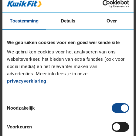
235/60R18 107W EXTRALOAD
235/65R18 110H EXTRALOAD
255/55R18 109Y EXTRALOAD
Toestemming
Details
Over
255/60R18 112W EXTRALOAD
265/60R18 110V
We gebruiken cookies voor een goed werkende site
19-inch banden
We gebruiken cookies voor het analyseren van ons
225/55R19 99V
websiteverkeer, het bieden van extra functies (ook voor
235/45R19 95V RUNFLAT
social media) en het relevanter maken van
235/50R19 103Y EXTRALOAD
advertenties. Meer info lees je in onze
235/50R19 99V
privacyverklaring
.
235/50R19 99W RUNFLAT
235/55R19 101V
235/55R19 101V RUNFLAT
Toestemmingsselectie
235/55R19 101V RUNFLAT
Noodzakelijk
235/55R19 101Y
235/55R19 105W EXTRALOAD
Voorkeuren
235/55R19 105Y EXTRALOAD