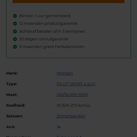
Binnen 1 uur gemonteerd
12 maanden productgarantie
Achteraf betalen of in 3 termijnen
30 dagen omruilgarantie
3 maanden gratis herbalanceren
Merk:
Michelin
Type:
PILOT SPORT 4 SUV
Maat:
245/50 R19 105W
Snelheid:
W (t/m 270 km/u)
Seizoen:
Zomerbanden
4x4:
Ja