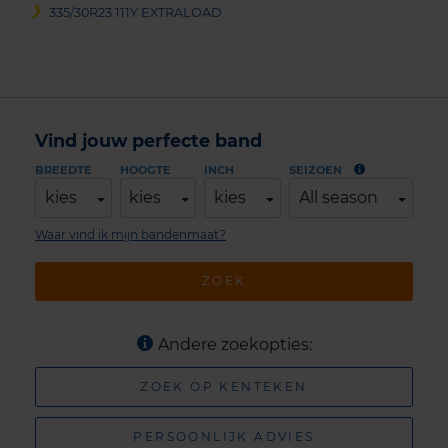
335/30R23 111Y EXTRALOAD
Vind jouw perfecte band
BREEDTE
HOOGTE
INCH
SEIZOEN
kies
kies
kies
All season
Waar vind ik mijn bandenmaat?
ZOEK
Andere zoekopties:
ZOEK OP KENTEKEN
PERSOONLIJK ADVIES