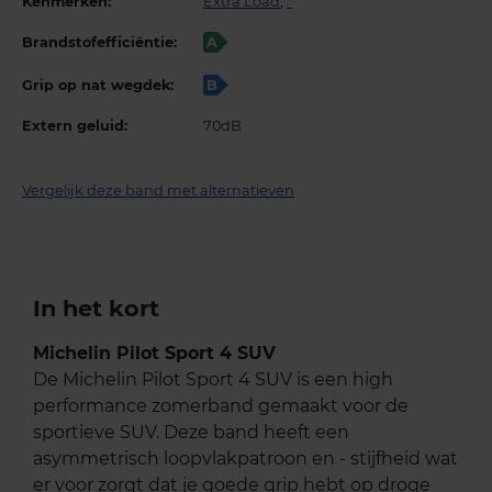
Kenmerken:
Extra Load
,
*
Brandstofefficiëntie:
A
Grip op nat wegdek:
B
Extern geluid:
70dB
Vergelijk deze band met alternatieven
In het kort
Michelin Pilot Sport 4 SUV
De Michelin Pilot Sport 4 SUV is een high
performance zomerband gemaakt voor de
sportieve SUV. Deze band heeft een
asymmetrisch loopvlakpatroon en - stijfheid wat
er voor zorgt dat je goede grip hebt op droge