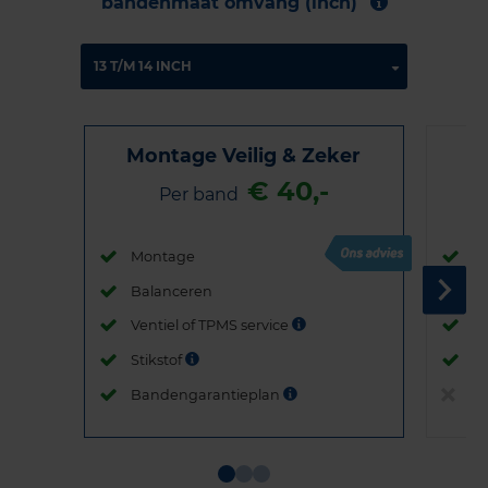
bandenmaat omvang (inch)
Montage Veilig & Zeker
€ 40,-
Per band
Montage
M
Balanceren
B
Ventiel of TPMS service
Ve
Stikstof
St
Bandengarantieplan
B