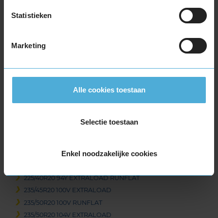
235/60R19 107V EXTRALOAD
245/50R19 105W EXTRALOAD RUNFLAT
Statistieken
255/45R19 100V
255/50R19 103W
Marketing
255/50R19 103Y
255/50R19 107Y EXTRALOAD
255/55R19 111V EXTRALOAD
255/55R19 111Y EXTRALOAD
Alle cookies toestaan
265/50R19 110Y EXTRALOAD
275/50R19 112Y EXTRALOAD
Selectie toestaan
275/55R19 111W
285/45R19 111W EXTRALOAD
295/45R19 113Y EXTRALOAD
Enkel noodzakelijke cookies
20-inch banden
225/40R20 94Y EXTRALOAD RUNFLAT
235/45R20 100V EXTRALOAD
235/50R20 100V RUNFLAT
235/50R20 104V EXTRALOAD