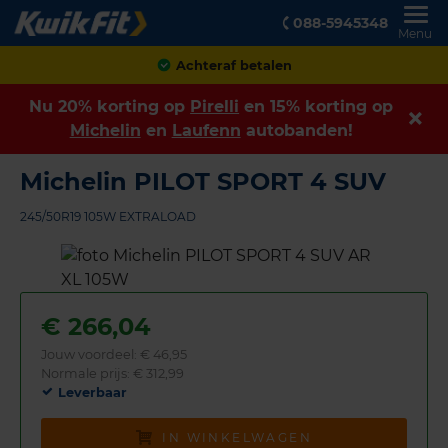
088-5945348
Menu
Achteraf betalen
Nu 20% korting op
Pirelli
en 15% korting op
Michelin
en
Laufenn
autobanden!
Michelin PILOT SPORT 4 SUV
245/50R19 105W EXTRALOAD
€
266,04
Jouw voordeel:
€ 46,95
Normale prijs: € 312,99
Leverbaar
IN WINKELWAGEN