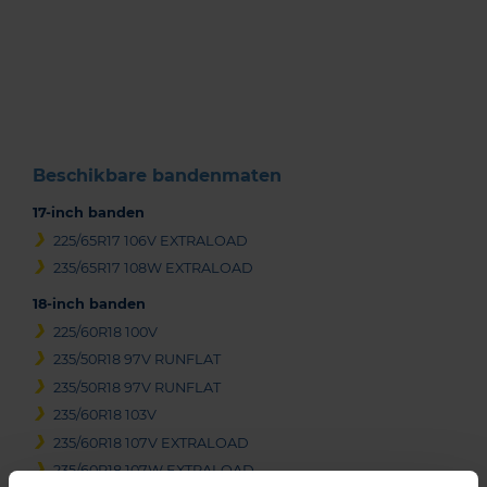
Item
1
of
3
Beschikbare bandenmaten
17-inch banden
225/65R17 106V EXTRALOAD
235/65R17 108W EXTRALOAD
18-inch banden
225/60R18 100V
235/50R18 97V RUNFLAT
235/50R18 97V RUNFLAT
235/60R18 103V
235/60R18 107V EXTRALOAD
235/60R18 107W EXTRALOAD