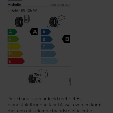
Michelin
PILOT SPORT 4 SUV
245/50R19 105 W
A
B
70
B
A
C
Deze band is beoordeeld met het EU
brandstofefficiëntie-label A, wat overeen komt
met een uitstekende brandstofefficiëntie.