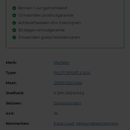
Binnen 1 uur gemonteerd
12 maanden productgarantie
Achteraf betalen of in 3 termijnen
30 dagen omruilgarantie
3 maanden gratis herbalanceren
Merk:
Michelin
Type:
PILOT SPORT 4 SUV
Maat:
235/50 R20 104V
Snelheid:
V (t/m 240 km/u)
Seizoen:
Zomerbanden
4x4:
Ja
Kenmerken:
Extra Load
,
Velgrandbescherming