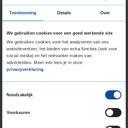
255/55R18 109Y EXTRALOAD
Toestemming
Details
Over
255/60R18 112W EXTRALOAD
265/60R18 110V
19-inch banden
We gebruiken cookies voor een goed werkende site
225/55R19 99V
We gebruiken cookies voor het analyseren van ons
235/45R19 95V RUNFLAT
websiteverkeer, het bieden van extra functies (ook voor
235/50R19 103Y EXTRALOAD
social media) en het relevanter maken van
235/50R19 99V
advertenties. Meer info lees je in onze
235/50R19 99W RUNFLAT
privacyverklaring
.
235/55R19 101V
235/55R19 101V RUNFLAT
235/55R19 101V RUNFLAT
Toestemmingsselectie
Noodzakelijk
235/55R19 101Y
235/55R19 105W EXTRALOAD
235/55R19 105Y EXTRALOAD
Voorkeuren
235/60R19 107V EXTRALOAD
245/50R19 105W EXTRALOAD