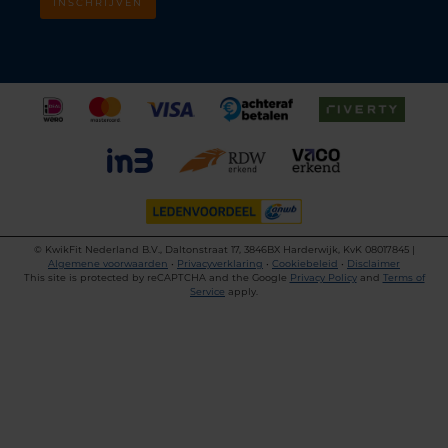
INSCHRIJVEN
©
KwikFit Nederland B.V., Daltonstraat 17, 3846BX Harderwijk, KvK 08017845 |
Algemene voorwaarden
•
Privacyverklaring
•
Cookiebeleid
•
Disclaimer
This site is protected by reCAPTCHA and the Google
Privacy Policy
and
Terms of
Service
apply.