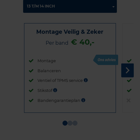
Montage Veilig & Zeker
€ 40,-
Per band
Montage
M
Balanceren
B
Ventiel of TPMS service
Ve
Stikstof
St
Bandengarantieplan
B
Item
1