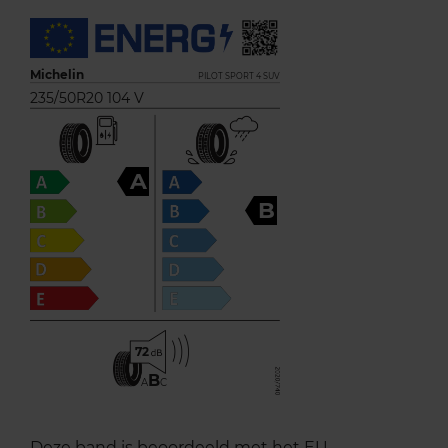
Michelin
PILOT SPORT 4 SUV
235/50R20 104 V
A
B
72
B
A
C
Deze band is beoordeeld met het EU