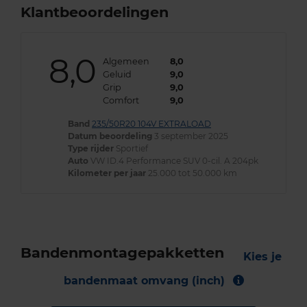
Klantbeoordelingen
8,0
Algemeen
8,0
Geluid
9,0
Grip
9,0
Comfort
9,0
Band
235/50R20 104V EXTRALOAD
Datum beoordeling
3 september 2025
Type rijder
Sportief
Auto
VW ID.4 Performance SUV 0-cil. A 204pk
Kilometer per jaar
25.000 tot 50.000 km
Bandenmontagepakketten
Kies je
bandenmaat omvang (inch)