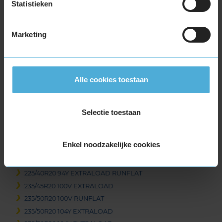
Statistieken
245/50R19 105W EXTRALOAD RUNFLAT
255/45R19 100V
255/50R19 103W
Marketing
255/50R19 103Y
255/50R19 107Y EXTRALOAD
255/55R19 111V EXTRALOAD
Alle cookies toestaan
255/55R19 111Y EXTRALOAD
265/50R19 110Y EXTRALOAD
275/50R19 112Y EXTRALOAD
Selectie toestaan
275/55R19 111W
285/45R19 111W EXTRALOAD
Enkel noodzakelijke cookies
295/45R19 113Y EXTRALOAD
20-inch banden
225/40R20 94Y EXTRALOAD RUNFLAT
235/45R20 100V EXTRALOAD
235/50R20 100V RUNFLAT
235/50R20 104Y EXTRALOAD