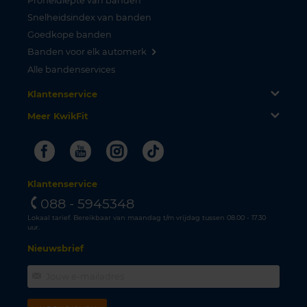
Profieldiepte van banden
Snelheidsindex van banden
Goedkope banden
Banden voor elk automerk
Alle bandenservices
Klantenservice
Meer KwikFit
Facebook
Youtube
Instagram
Tiktok
Klantenservice
088 - 5945348
Lokaal tarief. Bereikbaar van maandag t/m vrijdag tussen 08.00 - 17.30
uur.
Nieuwsbrief