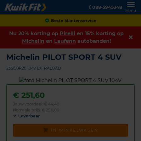
088-5945348
Menu
Achteraf betalen
Nu 20% korting op
Pirelli
en 15% korting op
Michelin
en
Laufenn
autobanden!
Michelin PILOT SPORT 4 SUV
235/50R20 104V EXTRALOAD
€
251,60
Jouw voordeel:
€ 44,40
Normale prijs: € 296,00
Leverbaar
IN WINKELWAGEN