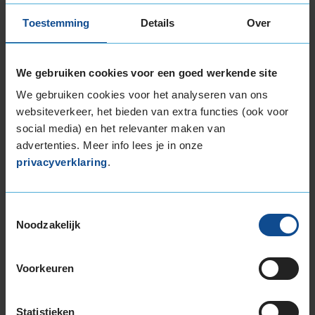
255/60R18 112W EXTRALOAD
Toestemming
Details
Over
265/60R18 110V
19-inch banden
225/55R19 99V
We gebruiken cookies voor een goed werkende site
235/45R19 95V RUNFLAT
We gebruiken cookies voor het analyseren van ons
235/50R19 103Y EXTRALOAD
websiteverkeer, het bieden van extra functies (ook voor
235/50R19 99V
social media) en het relevanter maken van
235/50R19 99W RUNFLAT
advertenties. Meer info lees je in onze
235/55R19 101V
privacyverklaring
.
235/55R19 101V RUNFLAT
235/55R19 101V RUNFLAT
Toestemmingsselectie
235/55R19 101Y
Noodzakelijk
235/55R19 105W EXTRALOAD
235/55R19 105Y EXTRALOAD
235/60R19 107V EXTRALOAD
Voorkeuren
245/50R19 105W EXTRALOAD
245/50R19 105W EXTRALOAD RUNFLAT
Statistieken