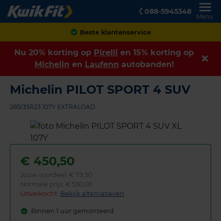
088-5945348
Menu
Achteraf betalen
Nu 20% korting op
Pirelli
en 15% korting op
Michelin
en
Laufenn
autobanden!
Michelin PILOT SPORT 4 SUV
285/35R23 107Y EXTRALOAD
€
450,50
Jouw voordeel:
€ 79,50
Normale prijs: € 530,00
Uitverkocht:
Bekijk alternatieven
Binnen 1 uur gemonteerd