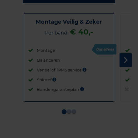
Montage Veilig & Zeker
€ 40,-
Per band
Montage
M
Balanceren
B
Ventiel of TPMS service
Ve
Stikstof
St
Bandengarantieplan
B
Item
1
of