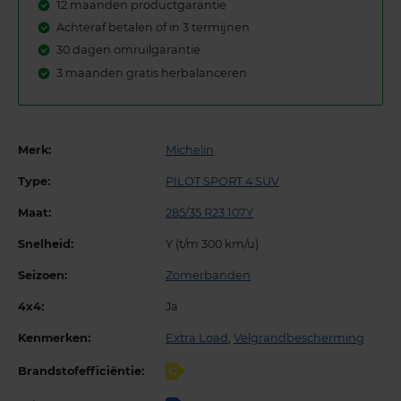
12 maanden productgarantie
Achteraf betalen of in 3 termijnen
30 dagen omruilgarantie
3 maanden gratis herbalanceren
Merk:
Michelin
Type:
PILOT SPORT 4 SUV
Maat:
285/35 R23 107Y
Snelheid:
Y (t/m 300 km/u)
Seizoen:
Zomerbanden
4x4:
Ja
Kenmerken:
Extra Load
,
Velgrandbescherming
Brandstofefficiëntie:
C