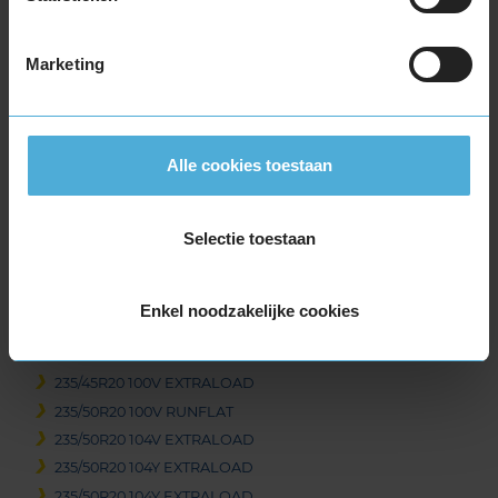
255/45R19 100V
255/50R19 103W
Marketing
255/50R19 103Y
255/50R19 107Y EXTRALOAD
255/55R19 111V EXTRALOAD
255/55R19 111Y EXTRALOAD
Alle cookies toestaan
265/50R19 110Y EXTRALOAD
275/50R19 112Y EXTRALOAD
275/55R19 111W
Selectie toestaan
285/45R19 111W EXTRALOAD
295/45R19 113Y EXTRALOAD
Enkel noodzakelijke cookies
20-inch banden
225/40R20 94Y EXTRALOAD RUNFLAT
235/45R20 100V EXTRALOAD
235/50R20 100V RUNFLAT
235/50R20 104V EXTRALOAD
235/50R20 104Y EXTRALOAD
235/50R20 104Y EXTRALOAD