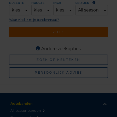
BREEDTE
HOOGTE
INCH
SEIZOEN
kies
kies
kies
All season
Waar vind ik mijn bandenmaat?
ZOEK
Andere zoekopties:
ZOEK OP KENTEKEN
PERSOONLIJK ADVIES
Autobanden
All-seasonbanden