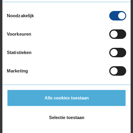
225/55R19 99V
Toestemmingsselectie
235/45R19 95V RUNFLAT
Noodzakelijk
235/50R19 103Y EXTRALOAD
235/50R19 99V
Voorkeuren
235/50R19 99W RUNFLAT
235/55R19 101V
235/55R19 101V RUNFLAT
Statistieken
235/55R19 101V RUNFLAT
235/55R19 101Y
Marketing
235/55R19 105W EXTRALOAD
235/55R19 105Y EXTRALOAD
235/60R19 107V EXTRALOAD
245/50R19 105W EXTRALOAD
Alle cookies toestaan
245/50R19 105W EXTRALOAD RUNFLAT
255/45R19 100V
255/50R19 103W
Selectie toestaan
255/50R19 103Y
255/50R19 107Y EXTRALOAD