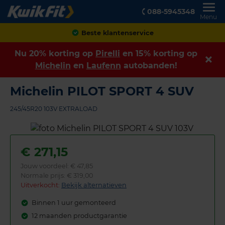
088-5945348
Menu
Achteraf betalen
Nu 20% korting op
Pirelli
en 15% korting op
Michelin
en
Laufenn
autobanden!
Michelin PILOT SPORT 4 SUV
245/45R20 103V EXTRALOAD
€
271,15
Jouw voordeel:
€ 47,85
Normale prijs: € 319,00
Uitverkocht:
Bekijk alternatieven
Binnen 1 uur gemonteerd
12 maanden productgarantie