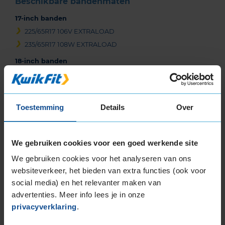
Beschikbare bandenmaten
17-inch banden
225/65R17 106V EXTRALOAD
235/65R17 108W EXTRALOAD
18-inch banden
225/60R18 100V
235/50R18 97V RUNFLAT
235/50R18 97V RUNFLAT
Toestemming
Details
Over
235/60R18 103V
235/60R18 107V EXTRALOAD
235/60R18 107W EXTRALOAD
We gebruiken cookies voor een goed werkende site
235/60R18 107W EXTRALOAD
We gebruiken cookies voor het analyseren van ons
235/65R18 110H EXTRALOAD
websiteverkeer, het bieden van extra functies (ook voor
255/55R18 109Y EXTRALOAD
social media) en het relevanter maken van
255/60R18 112W EXTRALOAD
advertenties. Meer info lees je in onze
265/60R18 110V
privacyverklaring
.
19-inch banden