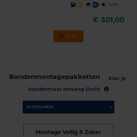
72dB
C
A
€ 301,00
KIES
Bandenmontagepakketten
Kies je
bandenmaat omvang (inch)
Montage Veilig & Zeker