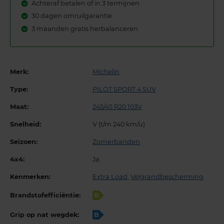
Achteraf betalen of in 3 termijnen
30 dagen omruilgarantie
3 maanden gratis herbalanceren
Merk:
Michelin
Type:
PILOT SPORT 4 SUV
Maat:
245/45 R20 103V
Snelheid:
V (t/m 240 km/u)
Seizoen:
Zomerbanden
4x4:
Ja
Kenmerken:
Extra Load
,
Velgrandbescherming
Brandstofefficiëntie:
B
Grip op nat wegdek:
B