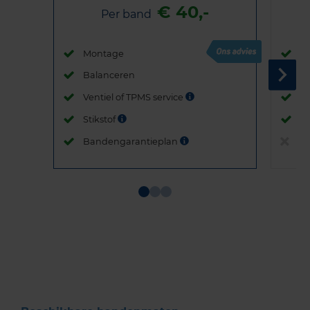
€ 40,-
Per band
Montage
M
Balanceren
B
Ventiel of TPMS service
Ve
Stikstof
St
Bandengarantieplan
B
Item
1
of
3