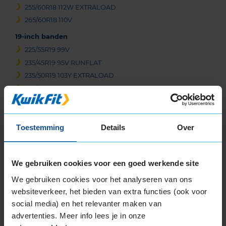
255/60R18 112W EXTRALOAD
265/60R18 110V
19-inch banden
225/55R19 99V
235/45R19 95V RUNFLAT
235/50R19 103Y EXTRALOAD
235/50R19 99V
235/50R19 99W RUNFLAT
235/55R19 101V
235/55R19 101V RUNFLAT
Toestemming
Details
Over
235/55R19 101V RUNFLAT
235/55R19 101Y
We gebruiken cookies voor een goed werkende site
235/55R19 105W EXTRALOAD
235/55R19 105Y EXTRALOAD
We gebruiken cookies voor het analyseren van ons
websiteverkeer, het bieden van extra functies (ook voor
235/60R19 107V EXTRALOAD
social media) en het relevanter maken van
245/50R19 105W EXTRALOAD
advertenties. Meer info lees je in onze
245/50R19 105W EXTRALOAD RUNFLAT