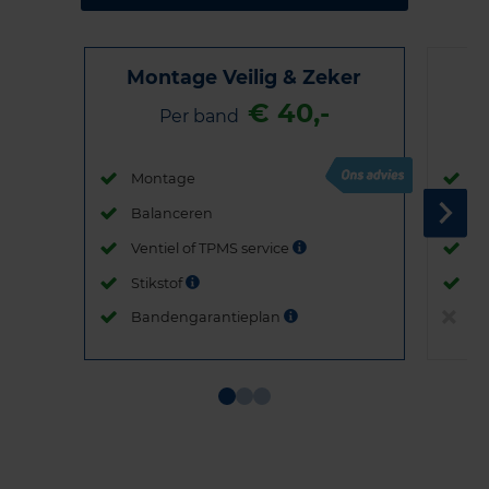
Montage Veilig & Zeker
€ 40,-
Per band
Montage
M
Balanceren
B
Ventiel of TPMS service
Ve
Stikstof
St
Bandengarantieplan
B
Item
1
of