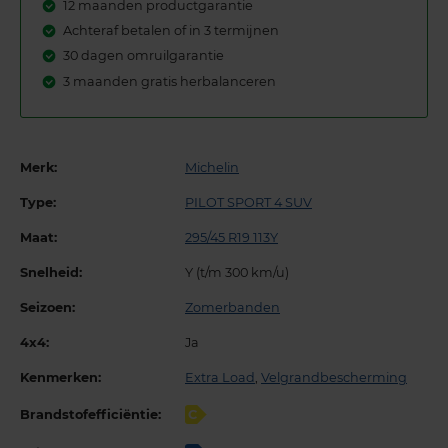
12 maanden productgarantie
Achteraf betalen of in 3 termijnen
30 dagen omruilgarantie
3 maanden gratis herbalanceren
Merk:
Michelin
Type:
PILOT SPORT 4 SUV
Maat:
295/45 R19 113Y
Snelheid:
Y (t/m 300 km/u)
Seizoen:
Zomerbanden
4x4:
Ja
Kenmerken:
Extra Load
,
Velgrandbescherming
Brandstofefficiëntie:
C