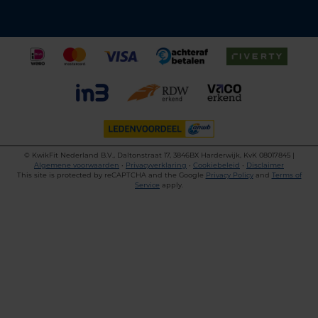
©
KwikFit Nederland B.V., Daltonstraat 17, 3846BX Harderwijk, KvK 08017845 |
Algemene voorwaarden
•
Privacyverklaring
•
Cookiebeleid
•
Disclaimer
This site is protected by reCAPTCHA and the Google
Privacy Policy
and
Terms of
Service
apply.