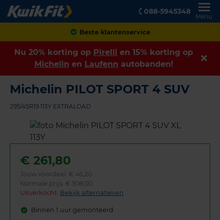
088-5945348
Menu
Achteraf betalen
Nu 20% korting op
Pirelli
en 15% korting op
Michelin
en
Laufenn
autobanden!
Michelin PILOT SPORT 4 SUV
295/45R19 113Y EXTRALOAD
€
261,80
Jouw voordeel:
€ 46,20
Normale prijs: € 308,00
Uitverkocht:
Bekijk alternatieven
Binnen 1 uur gemonteerd