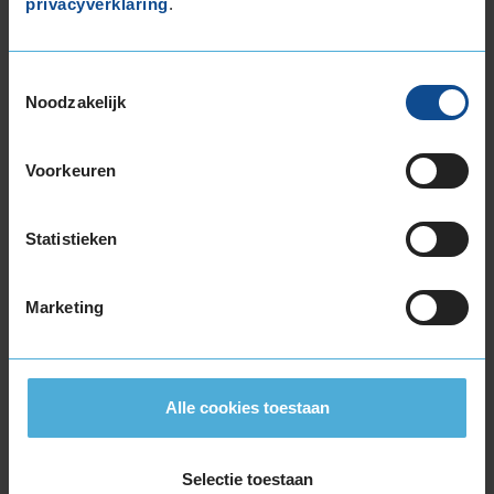
privacyverklaring
.
255/45R19 100V
255/50R19 103W
255/50R19 103Y
Toestemmingsselectie
255/50R19 107Y EXTRALOAD
Noodzakelijk
255/55R19 111V EXTRALOAD
255/55R19 111Y EXTRALOAD
Voorkeuren
265/50R19 110Y EXTRALOAD
275/50R19 112Y EXTRALOAD
275/55R19 111W
Statistieken
285/45R19 111W EXTRALOAD
20-inch banden
Marketing
225/40R20 94Y EXTRALOAD RUNFLAT
235/45R20 100V EXTRALOAD
235/50R20 100V RUNFLAT
Alle cookies toestaan
235/50R20 104V EXTRALOAD
235/50R20 104Y EXTRALOAD
235/50R20 104Y EXTRALOAD
Selectie toestaan
235/55R20 105W EXTRALOAD