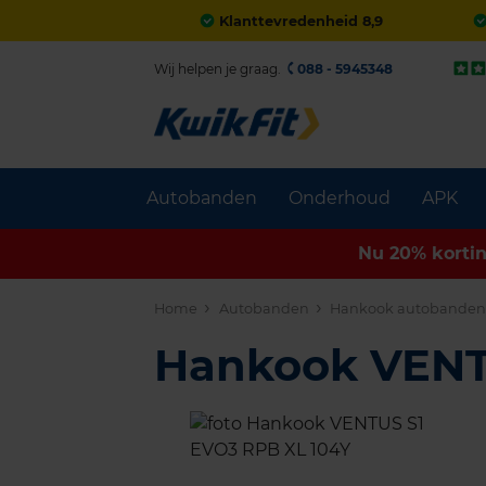
Klanttevredenheid 8,9
Wij helpen je graag.
088 - 5945348
Autobanden
Onderhoud
APK
Nu 20% korti
Home
Autobanden
Hankook autobande
Hankook VENT