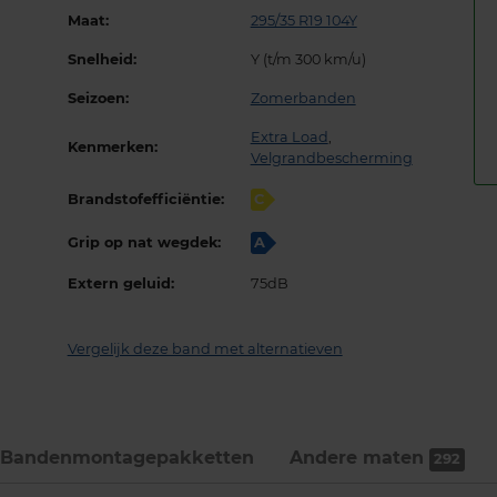
Maat:
295/35 R19 104Y
Snelheid:
Y (t/m 300 km/u)
Seizoen:
Zomerbanden
Extra Load
,
Kenmerken:
Velgrandbescherming
Brandstofefficiëntie:
C
Grip op nat wegdek:
A
Extern geluid:
75dB
Vergelijk deze band met alternatieven
Bandenmontage­pakketten
Andere maten
292