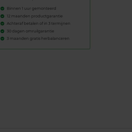
Binnen 1 uur gemonteerd
12 maanden productgarantie
Achteraf betalen of in 3 termijnen
30 dagen omruilgarantie
3 maanden gratis herbalanceren