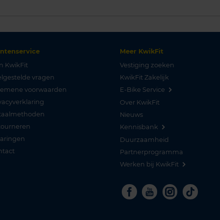
antenservice
Meer KwikFit
n KwikFit
Vestiging zoeken
lgestelde vragen
KwikFit Zakelijk
gemene voorwaarden
E-Bike Service
vacyverklaring
Over KwikFit
taalmethoden
Nieuws
tourneren
Kennisbank
varingen
Duurzaamheid
ntact
Partnerprogramma
Werken bij KwikFit
Facebook
Youtube
Instagra
Tikto