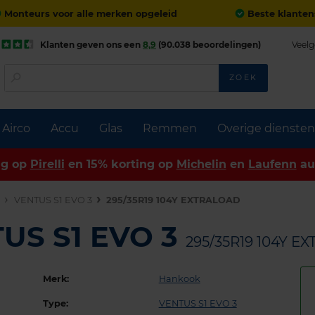
Monteurs voor alle merken opgeleid
Beste klanten
Klanten geven ons een
8,9
(90.038 beoordelingen)
Veelg
ZOEK
Airco
Accu
Glas
Remmen
Overige diensten
ng op
Pirelli
en 15% korting op
Michelin
en
Laufenn
au
n
VENTUS S1 EVO 3
295/35R19 104Y EXTRALOAD
US S1 EVO 3
295/35R19 104Y E
Merk:
Hankook
Type:
VENTUS S1 EVO 3