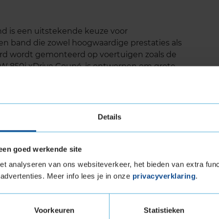
 is een uitstekende keuze voor
een band die zowel hoogwaardige prestaties als
ard wordt gemonteerd op voertuigen zoals de
W 850i xDrive Coupé, is ontworpen om grote
 wat bijdraagt aan een indrukwekkende
Details
ls droog wegdek
mtrekgroeven, waardoor het risico op
een goed werkende site
t analyseren van ons websiteverkeer, het bieden van extra func
n verhoogde brandstofefficiëntie
advertenties. Meer info lees je in onze
privacyverklaring
.
 Load (verstevigde band)
Voorkeuren
Statistieken
tuigen die banden met een hoger