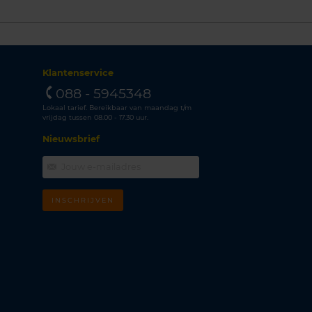
Klantenservice
088 - 5945348
Lokaal tarief. Bereikbaar van maandag t/m
vrijdag tussen 08.00 - 17.30 uur.
Nieuwsbrief
INSCHRIJVEN
m
k