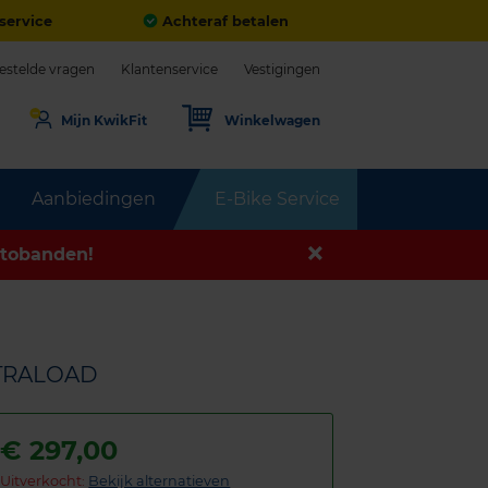
service
Achteraf betalen
estelde vragen
Klantenservice
Vestigingen
Mijn KwikFit
Winkelwagen
Aanbiedingen
E-Bike Service
tobanden!
XTRALOAD
€
297,00
Uitverkocht:
Bekijk alternatieven