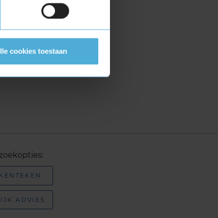
lle cookies toestaan
zoekopties:
 KENTEKEN
IJK ADVIES