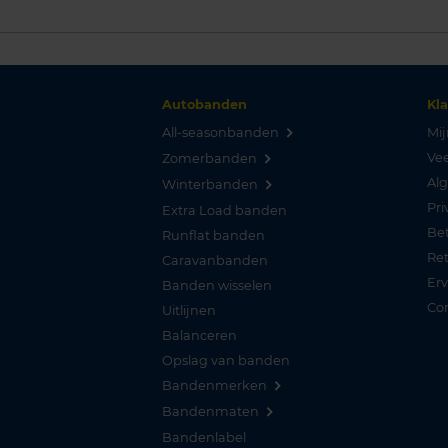
Autobanden
Kl
All-seasonbanden
Mij
Vee
Zomerbanden
Al
Winterbanden
Pri
Extra Load banden
Be
Runflat banden
Re
Caravanbanden
Er
Banden wisselen
Co
Uitlijnen
Balanceren
Opslag van banden
Bandenmerken
Bandenmaten
Bandenlabel