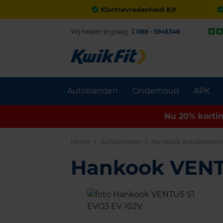
Klanttevredenheid 8,9
Wij helpen je graag.
088 - 5945348
Autobanden
Onderhoud
APK
Nu 20% korti
Home
Autobanden
Hankook autobande
Hankook VENT