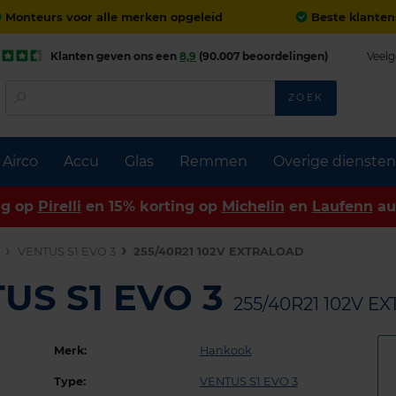
Monteurs voor alle merken opgeleid
Beste klanten
Klanten geven ons een
8,9
(90.007 beoordelingen)
Veelg
ZOEK
Airco
Accu
Glas
Remmen
Overige diensten
ng op
Pirelli
en 15% korting op
Michelin
en
Laufenn
au
n
VENTUS S1 EVO 3
255/40R21 102V EXTRALOAD
US S1 EVO 3
255/40R21 102V E
Merk:
Hankook
Type:
VENTUS S1 EVO 3