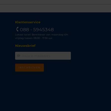
Klantenservice
088 - 5945348
Lokaal tarief. Bereikbaar van maandag t/m
vrijdag tussen 08.00 - 17.30 uur.
Nieuwsbrief
INSCHRIJVEN
m
k