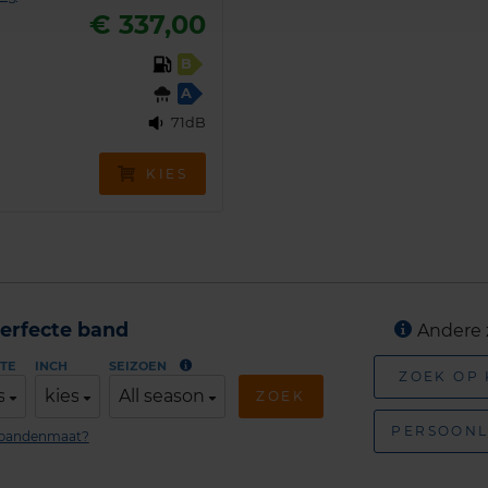
€ 337,00
B
A
71dB
KIES
erfecte band
Andere 
TE
INCH
SEIZOEN
ZOEK OP
s
kies
All season
ZOEK
PERSOONL
n bandenmaat?