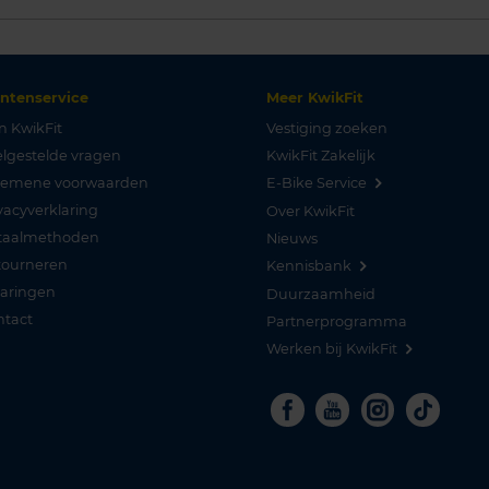
antenservice
Meer KwikFit
n KwikFit
Vestiging zoeken
lgestelde vragen
KwikFit Zakelijk
gemene voorwaarden
E-Bike Service
vacyverklaring
Over KwikFit
taalmethoden
Nieuws
tourneren
Kennisbank
varingen
Duurzaamheid
ntact
Partnerprogramma
Werken bij KwikFit
Facebook
Youtube
Instagra
Tikto