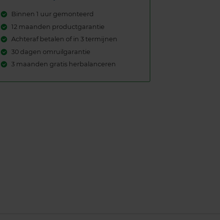
Binnen 1 uur gemonteerd
12 maanden productgarantie
Achteraf betalen of in 3 termijnen
30 dagen omruilgarantie
3 maanden gratis herbalanceren