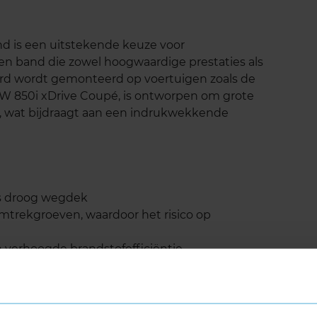
 is een uitstekende keuze voor
een band die zowel hoogwaardige prestaties als
ard wordt gemonteerd op voertuigen zoals de
W 850i xDrive Coupé, is ontworpen om grote
 wat bijdraagt aan een indrukwekkende
ls droog wegdek
mtrekgroeven, waardoor het risico op
n verhoogde brandstofefficiëntie
 Load (verstevigde band)
tuigen die banden met een hoger