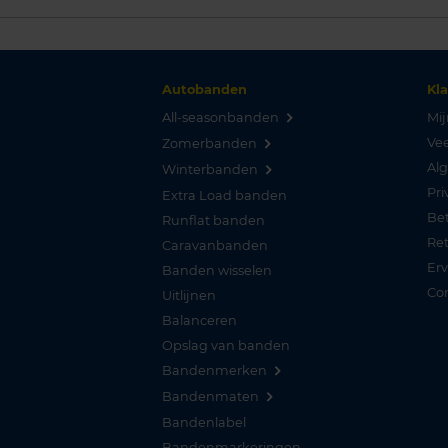
Autobanden
Kl
All-seasonbanden
Mij
Vee
Zomerbanden
Al
Winterbanden
Pri
Extra Load banden
Be
Runflat banden
Re
Caravanbanden
Er
Banden wisselen
Co
Uitlijnen
Balanceren
Opslag van banden
Bandenmerken
Bandenmaten
Bandenlabel
Bandenmarkeringen