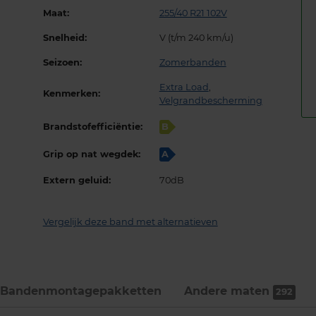
Maat:
255/40 R21 102V
Snelheid:
V (t/m 240 km/u)
Seizoen:
Zomerbanden
Extra Load
,
Kenmerken:
Velgrandbescherming
Brandstofefficiëntie:
B
Grip op nat wegdek:
A
Extern geluid:
70dB
Vergelijk deze band met alternatieven
Bandenmontage­pakketten
Andere maten
292