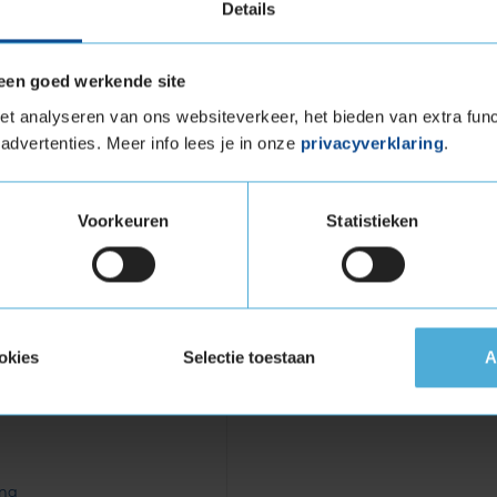
vigde banden zijn te herkennen aan het
Details
een goed werkende site
3 Extra load in de maat 255
t analyseren van ons websiteverkeer, het bieden van extra func
t
advertenties. Meer info lees je in onze
privacyverklaring
.
ra load in de maat 255 40 R21 eenvoudig
tageafspraak in bij jouw KwikFit vestiging.
Voorkeuren
Statistieken
and
okies
Selectie toestaan
A
ing