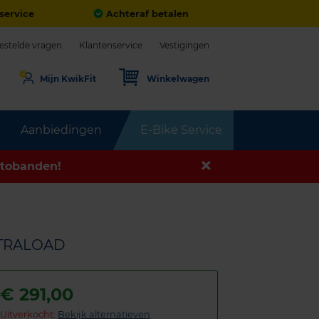
service
Achteraf betalen
estelde vragen
Klantenservice
Vestigingen
Mijn KwikFit
Winkelwagen
Aanbiedingen
E-Bike Service
tobanden!
XTRALOAD
€
291,00
Uitverkocht:
Bekijk alternatieven