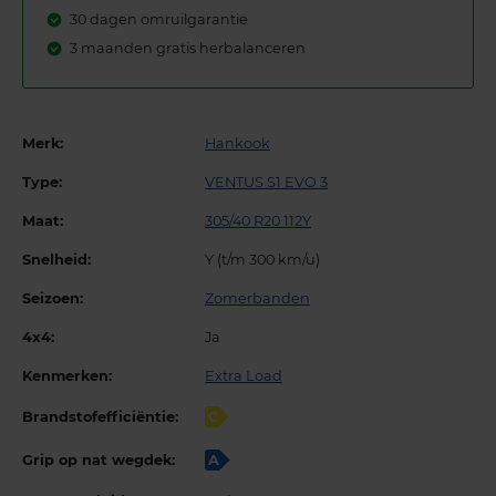
30 dagen omruilgarantie
3 maanden gratis herbalanceren
Merk:
Hankook
Type:
VENTUS S1 EVO 3
Maat:
305/40 R20 112Y
Snelheid:
Y (t/m 300 km/u)
Seizoen:
Zomerbanden
4x4:
Ja
Kenmerken:
Extra Load
Brandstofefficiëntie:
C
Grip op nat wegdek:
A