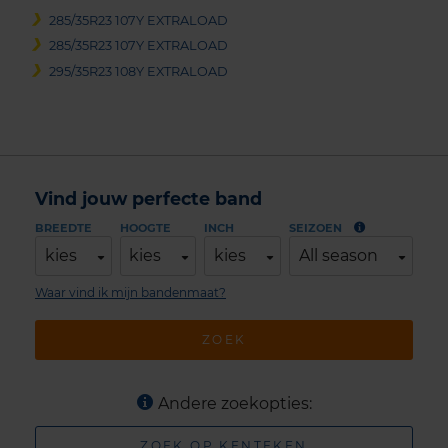
285/35R23 107Y EXTRALOAD
285/35R23 107Y EXTRALOAD
295/35R23 108Y EXTRALOAD
Vind jouw perfecte band
BREEDTE
HOOGTE
INCH
SEIZOEN
kies
kies
kies
All season
Waar vind ik mijn bandenmaat?
ZOEK
Andere zoekopties:
ZOEK OP KENTEKEN