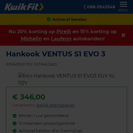
088-5945348
Menu
Achteraf betalen
Nu 20% korting op
Pirelli
en 15% korting op
Michelin
en
Laufenn
autobanden!
Hankook VENTUS S1 EVO 3
305/40R20 112Y EXTRALOAD
€
346,00
Uitverkocht:
Bekijk alternatieven
Binnen 1 uur gemonteerd
12 maanden productgarantie
Achteraf betalen of in 3 termijnen