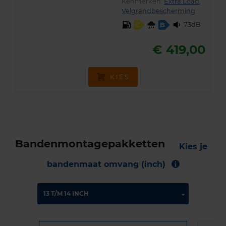
Kenmerken:
Extra Load
,
Velgrandbescherming
73dB
C
B
€ 419,00
KIES
Bandenmontagepakketten
Kies je
bandenmaat omvang (inch)