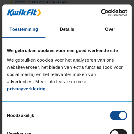
225/55R19 103Y EXTRALOAD
225/55R19 103Y EXTRALOAD
235/35R19 91Y EXTRALOAD
235/40R19 92Y
Toestemming
Details
Over
235/40R19 96W EXTRALOAD
235/40R19 96W EXTRALOAD
235/40R19 96W EXTRALOAD
We gebruiken cookies voor een goed werkende site
235/45R19 95V EXTRALOAD RUNFLAT
We gebruiken cookies voor het analyseren van ons
235/45R19 95W
websiteverkeer, het bieden van extra functies (ook voor
235/45R19 99Y EXTRALOAD
social media) en het relevanter maken van
235/50R19 103W EXTRALOAD
advertenties. Meer info lees je in onze
235/50R19 99T
privacyverklaring
.
235/55R19 101T
235/55R19 101T
235/55R19 101T
Toestemmingsselectie
Noodzakelijk
235/55R19 101T
235/55R19 101V
235/55R19 101V RUNFLAT
Voorkeuren