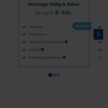
Montage Veilig & Zeker
€ 40,-
Per band
Montage
M
Balanceren
B
Ventiel of TPMS service
Ve
Stikstof
St
Bandengarantieplan
B
Item
1
of
3