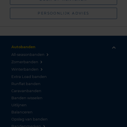
PERSOONLIJK ADVIES
Autobanden
All-seasonbanden
Zomerbanden
Winterbanden
Extra Load banden
Runflat banden
Caravanbanden
Banden wisselen
Uitlijnen
Balanceren
Opslag van banden
Bandenmerken