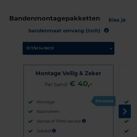
Bandenmontagepakketten
Kies je
bandenmaat omvang (inch)
Montage Veilig & Zeker
€ 40,-
Per band
Montage
M
Balanceren
B
Ventiel of TPMS service
Ve
Stikstof
St