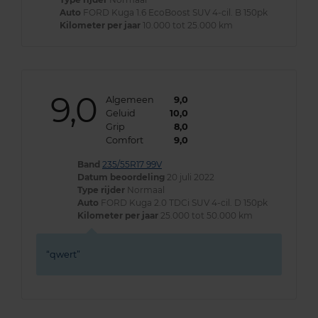
Auto
FORD Kuga 1.6 EcoBoost SUV 4-cil. B 150pk
Kilometer per jaar
10.000 tot 25.000 km
9,0
Algemeen
9,0
Geluid
10,0
Grip
8,0
Comfort
9,0
Band
235/55R17 99V
Datum beoordeling
20 juli 2022
Type rijder
Normaal
Auto
FORD Kuga 2.0 TDCi SUV 4-cil. D 150pk
Kilometer per jaar
25.000 tot 50.000 km
qwert