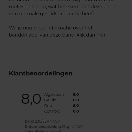
met B-notering, wat betekent dat deze band
een normale geluidsproductie heeft.
Wil je nog meer informatie over het
bandenlabel van deze band, klik dan
hier
Klantbeoordelingen
8,0
Algemeen
8,0
Geluid
8,0
Grip
8,0
Comfort
8,0
Band
235/55R17 99V
Datum beoordeling
13 april 2024
Type rijder
Normaal