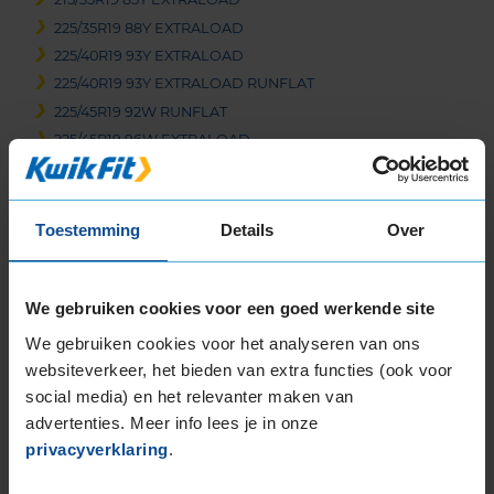
225/35R19 88Y EXTRALOAD
225/40R19 93Y EXTRALOAD
225/40R19 93Y EXTRALOAD RUNFLAT
225/45R19 92W RUNFLAT
225/45R19 96W EXTRALOAD
225/45R19 96W EXTRALOAD
225/45R19 96Y EXTRALOAD
225/55R19 103Y EXTRALOAD
Toestemming
Details
Over
225/55R19 103Y EXTRALOAD
235/35R19 91Y EXTRALOAD
We gebruiken cookies voor een goed werkende site
235/40R19 92Y
235/40R19 96W EXTRALOAD
We gebruiken cookies voor het analyseren van ons
235/40R19 96W EXTRALOAD
websiteverkeer, het bieden van extra functies (ook voor
235/40R19 96W EXTRALOAD
social media) en het relevanter maken van
235/45R19 95V EXTRALOAD RUNFLAT
advertenties. Meer info lees je in onze
235/45R19 95W
privacyverklaring
.
235/45R19 99Y EXTRALOAD