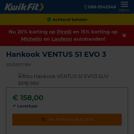
088-5945348
Menu
Achteraf betalen
Nu 20% korting op
Pirelli
en 15% korting op
Michelin
en
Laufenn
autobanden!
Hankook VENTUS S1 EVO 3
235/55R17 99V
€
158,00
Leverbaar
IN WINKELWAGEN