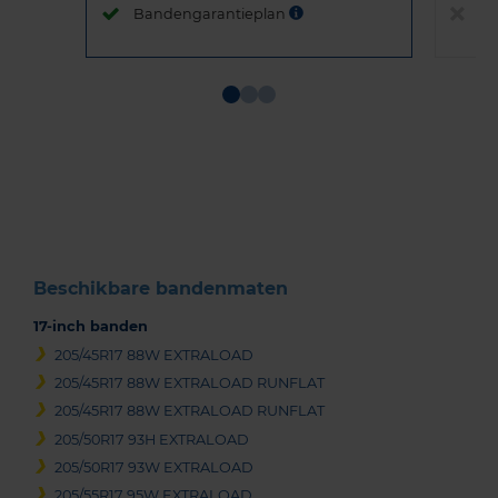
Bandengarantieplan
B
Item
1
of
3
Beschikbare bandenmaten
17-inch banden
205/45R17 88W EXTRALOAD
205/45R17 88W EXTRALOAD RUNFLAT
205/45R17 88W EXTRALOAD RUNFLAT
205/50R17 93H EXTRALOAD
205/50R17 93W EXTRALOAD
205/55R17 95W EXTRALOAD