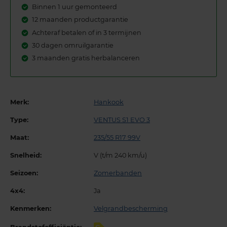
Binnen 1 uur gemonteerd
12 maanden productgarantie
Achteraf betalen of in 3 termijnen
30 dagen omruilgarantie
3 maanden gratis herbalanceren
Merk:
Hankook
Type:
VENTUS S1 EVO 3
Maat:
235/55 R17 99V
Snelheid:
V (t/m 240 km/u)
Seizoen:
Zomerbanden
4x4:
Ja
Kenmerken:
Velgrandbescherming