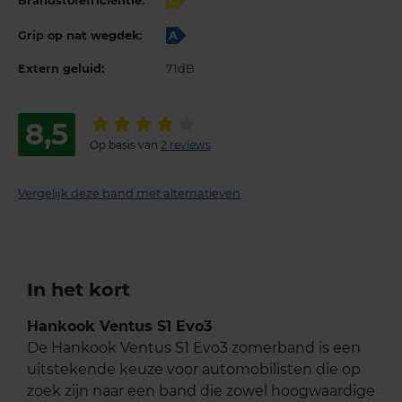
Brandstofefficiëntie:
C
Grip op nat wegdek:
A
Extern geluid:
71dB
8,5
Op basis van
2 reviews
Vergelijk deze band met alternatieven
In het kort
Hankook Ventus S1 Evo3
De Hankook Ventus S1 Evo3 zomerband is een
uitstekende keuze voor automobilisten die op
zoek zijn naar een band die zowel hoogwaardige