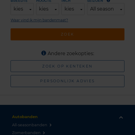
BREEDTE
HOOGTE
INCH
SEIZOEN
kies
kies
kies
All season
Waar vind ik mijn bandenmaat?
ZOEK
Andere zoekopties:
ZOEK OP KENTEKEN
PERSOONLIJK ADVIES
Autobanden
All-seasonbanden
Zomerbanden