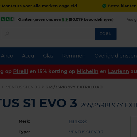
Monteurs voor alle merken opgeleid
Beste klanten
Klanten geven ons een
8,9
(90.079 beoordelingen)
Veelg
ZOEK
Airco
Accu
Glas
Remmen
Overige diensten
ng op
Pirelli
en 15% korting op
Michelin
en
Laufenn
au
n
VENTUS S1 EVO 3
265/35R18 97Y EXTRALOAD
US S1 EVO 3
265/35R18 97Y E
Merk:
Hankook
Type:
VENTUS S1 EVO 3