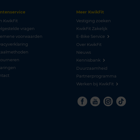
antenservice
Meer KwikFit
n KwikFit
Vestiging zoeken
lgestelde vragen
KwikFit Zakelijk
gemene voorwaarden
E-Bike Service
vacyverklaring
Over KwikFit
taalmethoden
Nieuws
tourneren
Kennisbank
varingen
Duurzaamheid
ntact
Partnerprogramma
Werken bij KwikFit
Facebook
Youtube
Instagra
Tikto