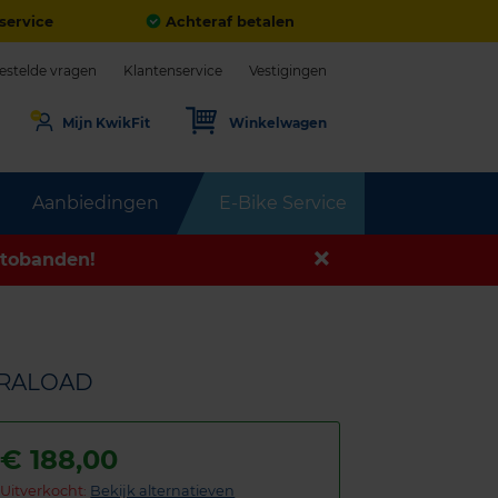
service
Achteraf betalen
estelde vragen
Klantenservice
Vestigingen
Mijn KwikFit
Winkelwagen
Aanbiedingen
E-Bike Service
tobanden!
XTRALOAD
€
188,00
Uitverkocht:
Bekijk alternatieven