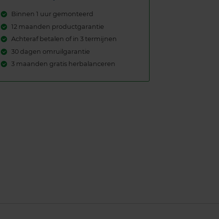
Binnen 1 uur gemonteerd
12 maanden productgarantie
Achteraf betalen of in 3 termijnen
30 dagen omruilgarantie
3 maanden gratis herbalanceren