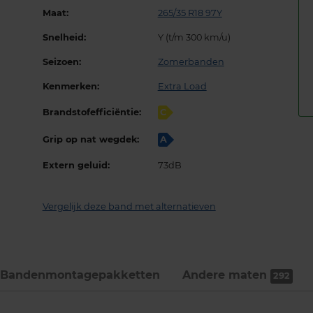
Maat:
265/35 R18 97Y
Snelheid:
Y (t/m 300 km/u)
Seizoen:
Zomerbanden
Kenmerken:
Extra Load
Brandstofefficiëntie:
C
Grip op nat wegdek:
A
Extern geluid:
73dB
Vergelijk deze band met alternatieven
Bandenmontage­pakketten
Andere maten
292