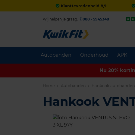
Klanttevredenheid 8,9
Wij helpen je graag.
088 - 5945348
Autobanden
Onderhoud
APK
Nu 20% korti
Home
Autobanden
Hankook autobande
Hankook VENT