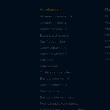
Autobanden
Kl
All-seasonbanden
Mij
Vee
Zomerbanden
Al
Winterbanden
Pri
Extra Load banden
Be
Runflat banden
Re
Caravanbanden
Er
Banden wisselen
Co
Uitlijnen
Balanceren
Opslag van banden
Bandenmerken
Bandenmaten
Bandenlabel
Bandenmarkeringen
Profieldiepte van banden
Snelheidsindex van banden