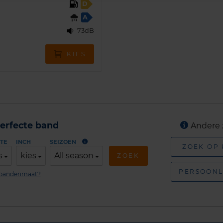
D
A
73dB
KIES
erfecte band
Andere 
TE
INCH
SEIZOEN
ZOEK OP
s
kies
All season
ZOEK
PERSOONL
n bandenmaat?