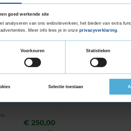
een goed werkende site
3 Extra load in de maat 265
t analyseren van ons websiteverkeer, het bieden van extra func
advertenties. Meer info lees je in onze
privacyverklaring
.
ra load in de maat 265 35 R18 eenvoudig online
spraak in bij jouw KwikFit vestiging.
Voorkeuren
Statistieken
and
okies
Selectie toestaan
A
 EVO
ing
€ 250,00