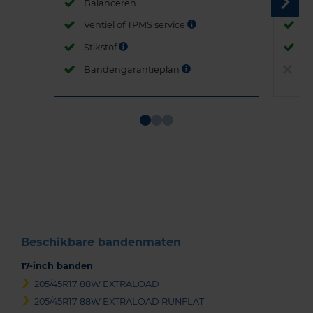
Balanceren
B
Ventiel of TPMS service
Ve
Stikstof
St
Bandengarantieplan
B
Item
1
of
3
Beschikbare bandenmaten
17-inch banden
205/45R17 88W EXTRALOAD
205/45R17 88W EXTRALOAD RUNFLAT