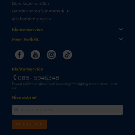
Goedkope banden
Banden voor elk automerk
Alle bandenservices
Klantenservice
Meer KwikFit
Facebook
Youtube
Instagram
Tiktok
Klantenservice
088 - 5945348
Lokaal tarief. Bereikbaar van maandag t/m vrijdag tussen 08.00 - 17.30
uur.
Nieuwsbrief
INSCHRIJVEN