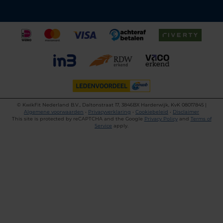
©
KwikFit Nederland B.V., Daltonstraat 17, 3846BX Harderwijk, KvK 08017845 |
Algemene voorwaarden
•
Privacyverklaring
•
Cookiebeleid
•
Disclaimer
This site is protected by reCAPTCHA and the Google
Privacy Policy
and
Terms of
Service
apply.