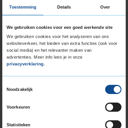
245/40R19 98Y EXTRALOAD
Toestemming
Details
Over
245/40R19 98Y EXTRALOAD
245/40R19 98Y EXTRALOAD RUNFLAT
245/45R19 102Y EXTRALOAD
We gebruiken cookies voor een goed werkende site
245/45R19 102Y EXTRALOAD
We gebruiken cookies voor het analyseren van ons
245/45R19 98Y RUNFLAT
websiteverkeer, het bieden van extra functies (ook voor
245/50R19 105Y EXTRALOAD
social media) en het relevanter maken van
255/30R19 91Y EXTRALOAD
advertenties. Meer info lees je in onze
255/35R19 96Y EXTRALOAD
privacyverklaring
.
255/35R19 96Y EXTRALOAD RUNFLAT
255/40R19 100Y EXTRALOAD
255/40R19 100Y EXTRALOAD RUNFLAT
Toestemmingsselectie
255/45R19 100T
Noodzakelijk
255/45R19 104W EXTRALOAD
255/45R19 104W EXTRALOAD
Voorkeuren
255/45R19 104W EXTRALOAD
255/45R19 104Y EXTRALOAD
Statistieken
255/45R19 104Y EXTRALOAD