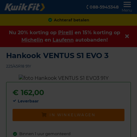
088-5945348
Menu
Achteraf betalen
Nu 20% korting op
Pirelli
en 15% korting op
Michelin
en
Laufenn
autobanden!
Hankook VENTUS S1 EVO 3
225/45R18 91Y
€
162,00
Leverbaar
IN WINKELWAGEN
Binnen 1 uur gemonteerd