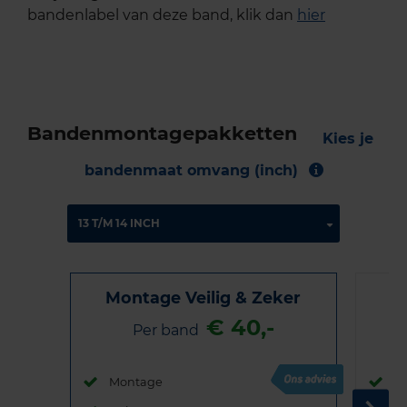
bandenlabel van deze band, klik dan
hier
Bandenmontagepakketten
Kies je
bandenmaat omvang (inch)
Montage Veilig & Zeker
€ 40,-
Per band
Montage
M