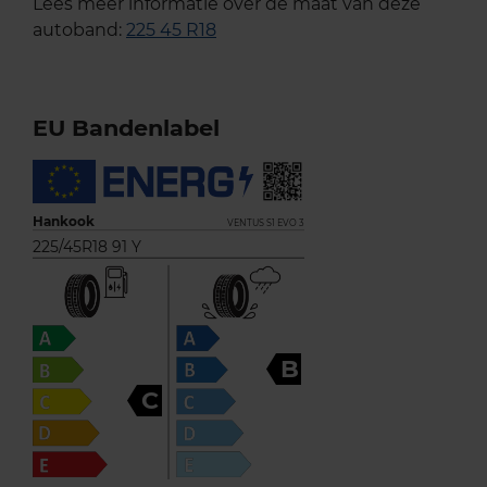
Lees meer informatie over de maat van deze
autoband:
225 45 R18
EU Bandenlabel
Hankook
VENTUS S1 EVO 3
225/45R18 91 Y
B
C