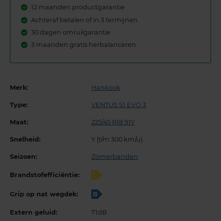
12 maanden productgarantie
Achteraf betalen of in 3 termijnen
30 dagen omruilgarantie
3 maanden gratis herbalanceren
Merk:
Hankook
Type:
VENTUS S1 EVO 3
Maat:
225/45 R18 91Y
Snelheid:
Y (t/m 300 km/u)
Seizoen:
Zomerbanden
Brandstofefficiëntie:
C
Grip op nat wegdek:
B
Extern geluid:
71dB