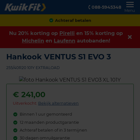
088-5945348
Menu
Klanten geven ons een
8,9
Nu 20% korting op
Pirelli
en 15% korting op
Michelin
en
Laufenn
autobanden!
Hankook VENTUS S1 EVO 3
255/40R20 101Y EXTRALOAD
€
241,00
Uitverkocht:
Bekijk alternatieven
Binnen 1 uur gemonteerd
12 maanden productgarantie
Achteraf betalen of in 3 termijnen
30 dagen omruilgarantie