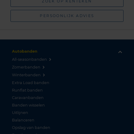
ZOEK OP KENTEKEN
PERSOONLIJK ADVIES
Autobanden
All-seasonbanden
Zomerbanden
Winterbanden
Extra Load banden
Runflat banden
Caravanbanden
Banden wisselen
Uitlijnen
Balanceren
Opslag van banden