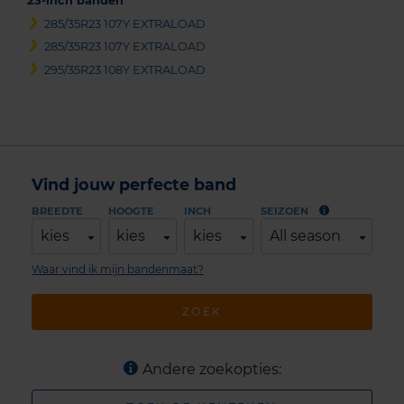
23-inch banden
285/35R23 107Y EXTRALOAD
285/35R23 107Y EXTRALOAD
295/35R23 108Y EXTRALOAD
Vind jouw perfecte band
BREEDTE
HOOGTE
INCH
SEIZOEN
kies
kies
kies
All season
Waar vind ik mijn bandenmaat?
ZOEK
Andere zoekopties: