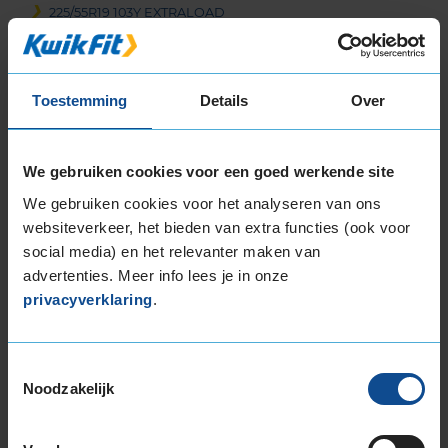
225/55R19 103Y EXTRALOAD
225/55R19 103Y EXTRALOAD
235/35R19 91Y EXTRALOAD
235/40R19 92Y
Toestemming
Details
Over
235/40R19 96W EXTRALOAD
235/40R19 96W EXTRALOAD
235/40R19 96W EXTRALOAD
We gebruiken cookies voor een goed werkende site
235/45R19 95V EXTRALOAD RUNFLAT
We gebruiken cookies voor het analyseren van ons
235/45R19 95W
websiteverkeer, het bieden van extra functies (ook voor
235/45R19 99Y EXTRALOAD
social media) en het relevanter maken van
235/50R19 103W EXTRALOAD
advertenties. Meer info lees je in onze
235/50R19 99T
privacyverklaring
.
235/55R19 101T
235/55R19 101T
Toestemmingsselectie
235/55R19 101T
Noodzakelijk
235/55R19 101T
235/55R19 101V
235/55R19 101V RUNFLAT