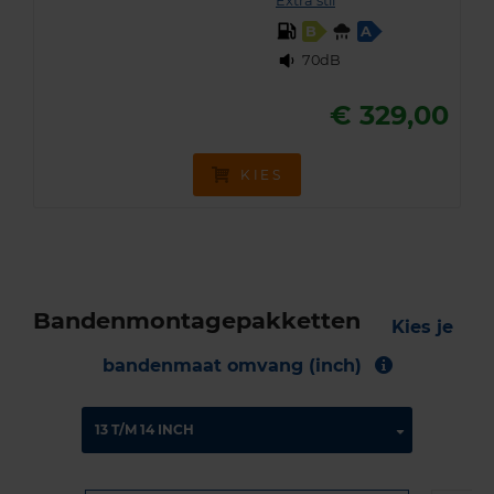
Extra stil
B
A
70dB
€ 329,00
KIES
Bandenmontagepakketten
Kies je
bandenmaat omvang (inch)