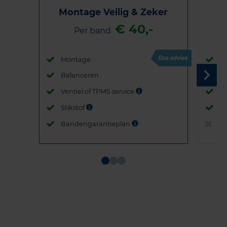
Montage Veilig & Zeker
€ 40,-
Per band
Montage
M
Balanceren
B
Ventiel of TPMS service
Ve
Stikstof
St
Bandengarantieplan
B
Item
1
of
3