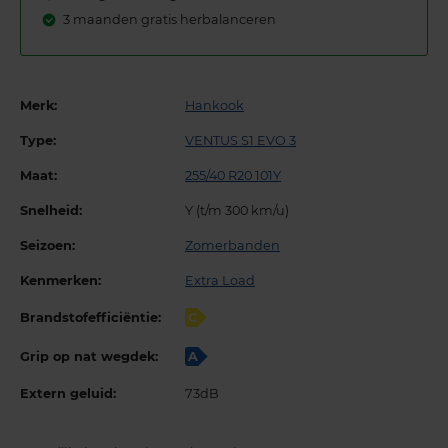
3 maanden gratis herbalanceren
Merk:
Hankook
Type:
VENTUS S1 EVO 3
Maat:
255/40 R20 101Y
Snelheid:
Y (t/m 300 km/u)
Seizoen:
Zomerbanden
Kenmerken:
Extra Load
Brandstofefficiëntie:
C
Grip op nat wegdek:
A
Extern geluid:
73dB