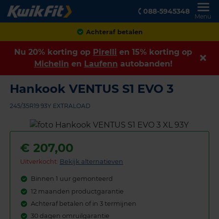
088-5945348
Menu
Achteraf betalen
Nu 20% korting op
Pirelli
en 15% korting op
Michelin
en
Laufenn
autobanden!
Hankook VENTUS S1 EVO 3
245/35R19 93Y EXTRALOAD
€
207,00
Uitverkocht:
Bekijk alternatieven
Binnen 1 uur gemonteerd
12 maanden productgarantie
Achteraf betalen of in 3 termijnen
30 dagen omruilgarantie