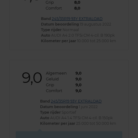
Grip
8,0
Comfort
8,0
Band
245/35R19 93Y EXTRALOAD
Datum beoordeling
19 augustus 2022
Type rijder
Normaal
Auto
AUDI A4 2.0 TFSi CM 4-cil. B 190pk
Kilometer per jaar
10.000 tot 25.000 km
9,0
Algemeen
9,0
Geluid
9,0
Grip
9,0
Comfort
9,0
Band
245/35R19 93Y EXTRALOAD
Datum beoordeling
1 juni 2022
Type rijder
Sportief
Auto
AUDI A4 1.4 TFSi CM 4-cil. B 150pk
Kilometer per jaar
25.000 tot 50.000 km