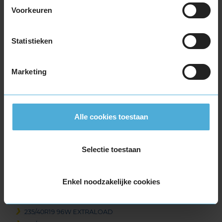
295/30R18 98Y EXTRALOAD
Voorkeuren
315/30R18 98Y
19-inch banden
Statistieken
205/55R19 97V EXTRALOAD
215/35R19 85Y EXTRALOAD
Marketing
225/35R19 88Y EXTRALOAD
225/40R19 93Y EXTRALOAD
225/40R19 93Y EXTRALOAD RUNFLAT
225/45R19 92W RUNFLAT
Alle cookies toestaan
225/45R19 96W EXTRALOAD
225/45R19 96W EXTRALOAD
Selectie toestaan
225/45R19 96Y EXTRALOAD
225/55R19 103Y EXTRALOAD
225/55R19 103Y EXTRALOAD
Enkel noodzakelijke cookies
235/35R19 91Y EXTRALOAD
235/40R19 92Y
235/40R19 96W EXTRALOAD