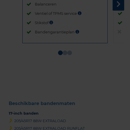
Balanceren
B
Ventiel of TPMS service
Ve
Stikstof
St
Bandengarantieplan
B
Item
1
of
3
Beschikbare bandenmaten
17-inch banden
205/45R17 88W EXTRALOAD
205/45R17 88W EXTRALOAD RUNFLAT