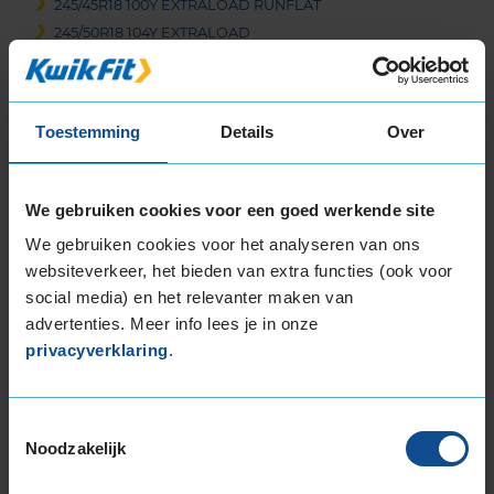
245/45R18 100Y EXTRALOAD RUNFLAT
245/50R18 104Y EXTRALOAD
255/35R18 94Y EXTRALOAD
255/40R18 99Y EXTRALOAD
255/40R18 99Y EXTRALOAD RUNFLAT
Toestemming
Details
Over
255/40R18 99Y EXTRALOAD RUNFLAT
255/45R18 103Y EXTRALOAD
255/45R18 103Y EXTRALOAD
We gebruiken cookies voor een goed werkende site
255/45R18 103Y EXTRALOAD
We gebruiken cookies voor het analyseren van ons
255/50R18 106Y EXTRALOAD
websiteverkeer, het bieden van extra functies (ook voor
255/55R18 105T
social media) en het relevanter maken van
255/55R18 109W EXTRALOAD
advertenties. Meer info lees je in onze
255/55R18 109Y EXTRALOAD
privacyverklaring
.
265/35R18 97Y EXTRALOAD
265/40R18 101Y EXTRALOAD
275/35R18 99Y EXTRALOAD
Toestemmingsselectie
Noodzakelijk
275/40R18 103Y EXTRALOAD
275/40R18 103Y EXTRALOAD RUNFLAT