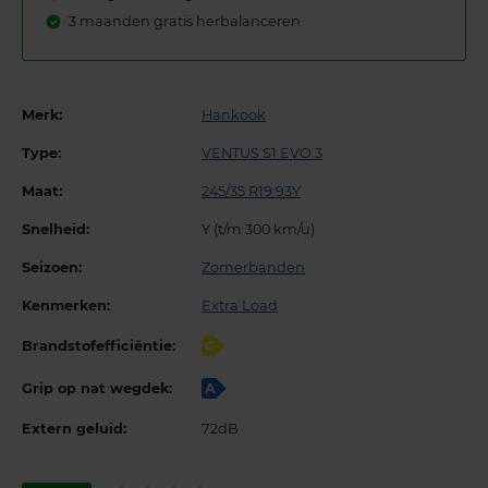
3 maanden gratis herbalanceren
Merk:
Hankook
Type:
VENTUS S1 EVO 3
Maat:
245/35 R19 93Y
Snelheid:
Y (t/m 300 km/u)
Seizoen:
Zomerbanden
Kenmerken:
Extra Load
Brandstofefficiëntie:
C
Grip op nat wegdek:
A
Extern geluid:
72dB