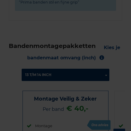
Prima banden stil en fijne grip
Bandenmontagepakketten
Kies je
bandenmaat omvang (inch)
Montage Veilig & Zeker
€ 40,-
Per band
Montage
M