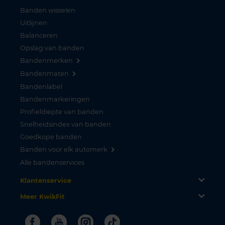
Banden wisselen
Uitlijnen
Balanceren
Opslag van banden
Bandenmerken
Bandenmaten
Bandenlabel
Bandenmarkeringen
Profieldiepte van banden
Snelheidsindex van banden
Goedkope banden
Banden voor elk automerk
Alle bandenservices
Klantenservice
Meer KwikFit
Facebook
Youtube
Instagram
Tiktok