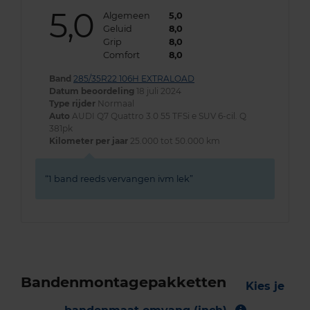
5,0
Algemeen
5,0
Geluid
8,0
Grip
8,0
Comfort
8,0
Band
285/35R22 106H EXTRALOAD
Datum beoordeling
18 juli 2024
Type rijder
Normaal
Auto
AUDI Q7 Quattro 3.0 55 TFSi e SUV 6-cil. Q
381pk
Kilometer per jaar
25.000 tot 50.000 km
1 band reeds vervangen ivm lek
Bandenmontagepakketten
Kies je