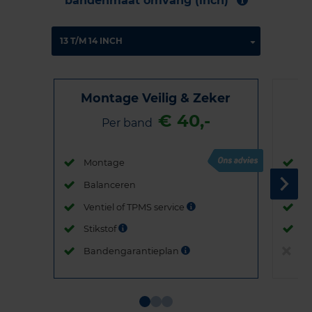
bandenmaat omvang (inch)
Montage Veilig & Zeker
€ 40,-
Per band
Montage
M
Balanceren
B
Ventiel of TPMS service
Ve
Stikstof
St
Bandengarantieplan
B