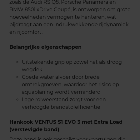
zoals de Audi RS Q8, Porsche Panamera en
BMW 850i xDrive Coupé, is ontworpen om grote
hoeveelheden vermogen te hanteren, wat
bijdraagt aan een indrukwekkende rijdynamiek
en rijcomfort.
Belangrijke eigenschappen
Uitstekende grip op zowel nat als droog
wegdek
Goede water afvoer door brede
omtrekgroeven, waardoor het risico op
aquaplaning wordt verminderd
Lage rolweerstand zorgt voor een
verhoogde brandstofefficiëntie
Hankook VENTUS S1 EVO 3 met Extra Load
(verstevigde band)
Deze band is ook geschikt voor voertuigen die