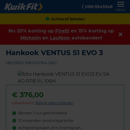
088-5945348
Menu
Klanten geven ons een
8,9
Nu 20% korting op
Pirelli
en 15% korting op
Michelin
en
Laufenn
autobanden!
Hankook VENTUS S1 EVO 3
285/35R22 106H EXTRALOAD
€
376,00
Uitverkocht:
Bekijk alternatieven
Binnen 1 uur gemonteerd
12 maanden productgarantie
Achteraf betalen of in 3 termijnen