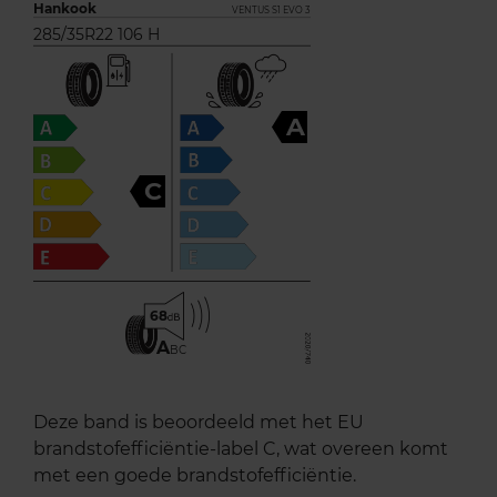
Hankook
VENTUS S1 EVO 3
285/35R22 106 H
A
C
68
A
BC
Deze band is beoordeeld met het EU
brandstofefficiëntie-label C, wat overeen komt
met een goede brandstofefficiëntie.