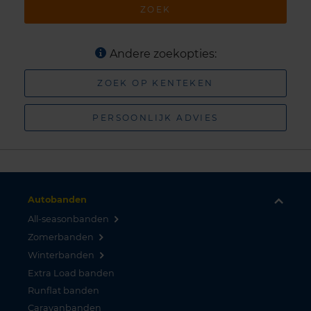
ZOEK
Andere zoekopties:
ZOEK OP KENTEKEN
PERSOONLIJK ADVIES
Autobanden
All-seasonbanden
Zomerbanden
Winterbanden
Extra Load banden
Runflat banden
Caravanbanden