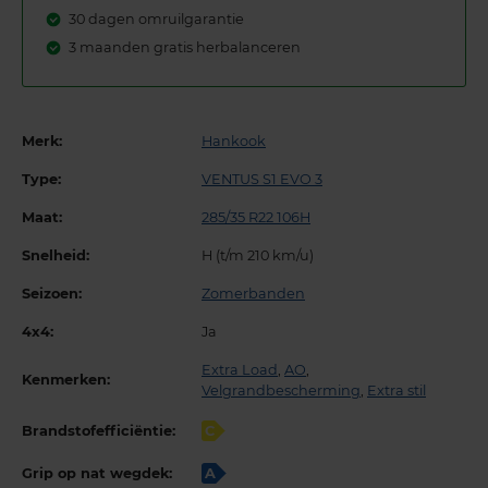
30 dagen omruilgarantie
3 maanden gratis herbalanceren
Merk:
Hankook
Type:
VENTUS S1 EVO 3
Maat:
285/35 R22 106H
Snelheid:
H (t/m 210 km/u)
Seizoen:
Zomerbanden
4x4:
Ja
Extra Load
,
AO
,
Kenmerken:
Velgrandbescherming
,
Extra stil
Brandstofefficiëntie:
C
Grip op nat wegdek:
A