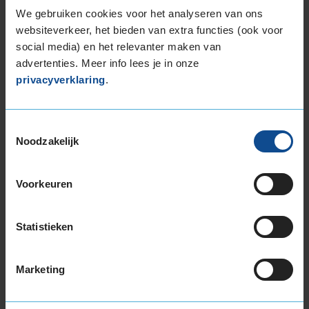
We gebruiken cookies voor het analyseren van ons
235/55R19 101T
websiteverkeer, het bieden van extra functies (ook voor
235/55R19 101V
social media) en het relevanter maken van
235/55R19 101V RUNFLAT
advertenties. Meer info lees je in onze
235/55R19 105W EXTRALOAD
privacyverklaring
.
235/65R19 109V EXTRALOAD
245/30R19 89Y EXTRALOAD
245/35R19 93Y EXTRALOAD
Toestemmingsselectie
Noodzakelijk
245/40R19 94W
245/40R19 98Y EXTRALOAD
245/40R19 98Y EXTRALOAD
Voorkeuren
245/40R19 98Y EXTRALOAD
245/40R19 98Y EXTRALOAD RUNFLAT
Statistieken
245/45R19 102Y EXTRALOAD
245/45R19 102Y EXTRALOAD
245/45R19 98Y RUNFLAT
Marketing
245/50R19 105Y EXTRALOAD
255/30R19 91Y EXTRALOAD