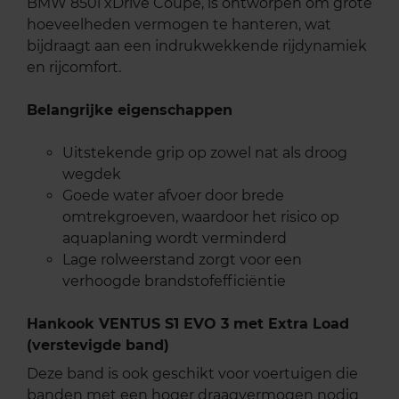
BMW 850i xDrive Coupé, is ontworpen om grote
hoeveelheden vermogen te hanteren, wat
bijdraagt aan een indrukwekkende rijdynamiek
en rijcomfort.
Belangrijke eigenschappen
Uitstekende grip op zowel nat als droog
wegdek
Goede water afvoer door brede
omtrekgroeven, waardoor het risico op
aquaplaning wordt verminderd
Lage rolweerstand zorgt voor een
verhoogde brandstofefficiëntie
Hankook VENTUS S1 EVO 3 met Extra Load
(verstevigde band)
Deze band is ook geschikt voor voertuigen die
banden met een hoger draagvermogen nodig