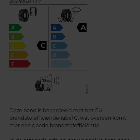
295/40R21 111 Y
A
C
75
B
A
C
Deze band is beoordeeld met het EU
brandstofefficiëntie-label C, wat overeen komt
met een goede brandstofefficiëntie.