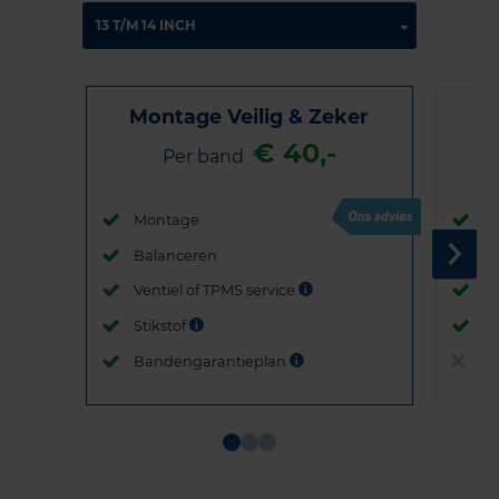
Montage Veilig & Zeker
€ 40,-
Per band
Montage
M
Balanceren
B
Ventiel of TPMS service
Ve
Stikstof
St
Bandengarantieplan
B
Item
1