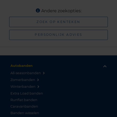
Andere zoekopties:
ZOEK OP KENTEKEN
PERSOONLIJK ADVIES
Autobanden
All-seasonbanden
Zomerbanden
Winterbanden
Extra Load banden
Runflat banden
Caravanbanden
Banden wisselen