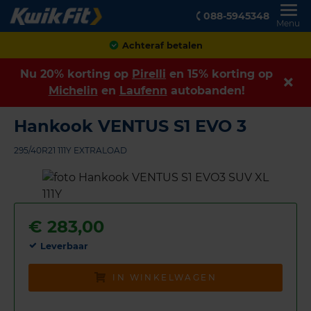
088-5945348
Menu
Achteraf betalen
Nu 20% korting op
Pirelli
en 15% korting op
Michelin
en
Laufenn
autobanden!
Hankook VENTUS S1 EVO 3
295/40R21 111Y EXTRALOAD
€
283,00
Leverbaar
IN WINKELWAGEN