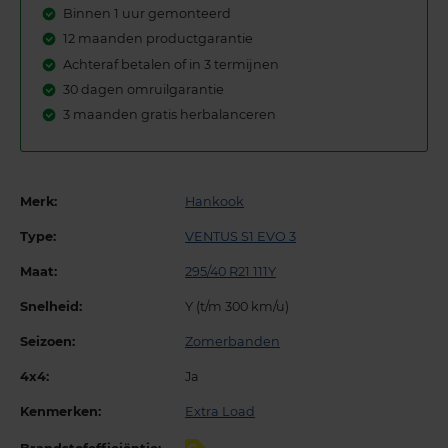
Binnen 1 uur gemonteerd
12 maanden productgarantie
Achteraf betalen of in 3 termijnen
30 dagen omruilgarantie
3 maanden gratis herbalanceren
Merk:
Hankook
Type:
VENTUS S1 EVO 3
Maat:
295/40 R21 111Y
Snelheid:
Y (t/m 300 km/u)
Seizoen:
Zomerbanden
4x4:
Ja
Kenmerken:
Extra Load