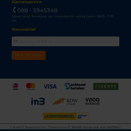
Klantenservice
088 - 5945348
Lokaal tarief. Bereikbaar van maandag t/m vrijdag tussen 08.00 - 17.30
uur.
Nieuwsbrief
INSCHRIJVEN
©
KwikFit Nederland B.V., Daltonstraat 17, 3846BX Harderwijk, KvK 08017845 |