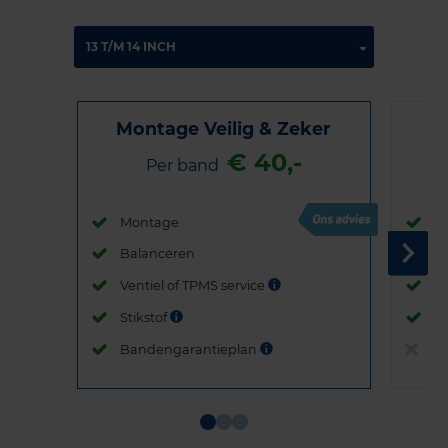
Montage Veilig & Zeker
€ 40,-
Per band
Montage
M
Balanceren
B
Ventiel of TPMS service
Ve
Stikstof
St
Bandengarantieplan
B