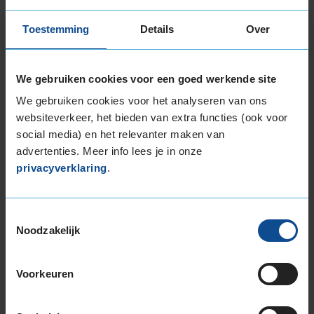
235/55R17 103V EXTRALOAD
235/55R17 99H
Toestemming
Details
Over
235/60R17 106H EXTRALOAD
235/65R17 108V EXTRALOAD
We gebruiken cookies voor een goed werkende site
245/40R17 95V EXTRALOAD
245/45R17 99V EXTRALOAD
We gebruiken cookies voor het analyseren van ons
245/55R17 102V
websiteverkeer, het bieden van extra functies (ook voor
social media) en het relevanter maken van
245/65R17 111H EXTRALOAD
advertenties. Meer info lees je in onze
255/40R17 98V EXTRALOAD
privacyverklaring
.
255/60R17 106H
255/65R17 114H EXTRALOAD
265/65R17 116H EXTRALOAD
Toestemmingsselectie
18-inch banden
Noodzakelijk
205/40R18 86V EXTRALOAD
215/40R18 89V EXTRALOAD
Voorkeuren
215/45R18 93V EXTRALOAD
215/50R18 92V