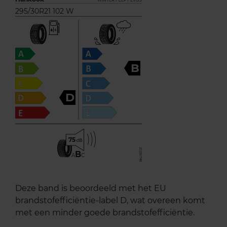
WINTER I*CEPT EVO3
295/30R21 102 W
B
D
75
B
A
C
Deze band is beoordeeld met het EU
brandstofefficiëntie-label D, wat overeen komt
met een minder goede brandstofefficiëntie.