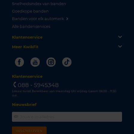
Snelheidsindex van banden
Goedkope banden
Banden voor elk automerk
Alle bandenservices
Klantenservice
Meer KwikFit
Facebook
Youtube
Instagram
Tiktok
Klantenservice
088 - 5945348
Lokaal tarief. Bereikbaar van maandag t/m vrijdag tussen 08.00 - 17.30
uur.
Nieuwsbrief
INSCHRIJVEN