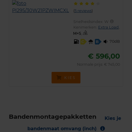
(
5 reviews
)
Snelheidsindex:
W
Kenmerken:
Extra Load
,
,
70dB
C
B
€ 596,00
Normale prijs: € 745,00
KIES
Bandenmontagepakketten
Kies je
bandenmaat omvang (inch)