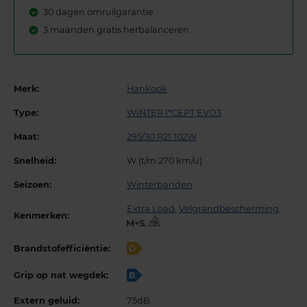
30 dagen omruilgarantie
3 maanden gratis herbalanceren
Merk:
Hankook
Type:
WINTER I*CEPT EVO3
Maat:
295/30 R21 102W
Snelheid:
W (t/m 270 km/u)
Seizoen:
Winterbanden
Extra Load
,
Velgrandbescherming
,
Kenmerken:
,
Brandstofefficiëntie:
D
Grip op nat wegdek:
B
Extern geluid:
75dB