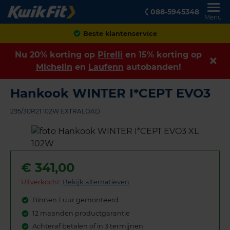
088-5945348
Menu
Achteraf betalen
Nu 20% korting op
Pirelli
en 15% korting op
Michelin
en
Laufenn
autobanden!
Hankook WINTER I*CEPT EVO3
295/30R21 102W EXTRALOAD
€
341,00
Uitverkocht:
Bekijk alternatieven
Binnen 1 uur gemonteerd
12 maanden productgarantie
Achteraf betalen of in 3 termijnen